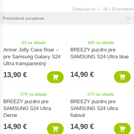
1 - 18 z 20 produktov
Zoradenie produktov
Sort content
Sort content
43 na sklade
160 na sklade
Armor Jelly Case Roar –
BREEZY puzdro pre
pre Samsung Galaxy S24
SAMSUNG S24 Ultra blue
Ultra transparentný
14,90 €
13,90 €
279 na sklade
273 na sklade
BREEZY puzdro pre
BREEZY puzdro pre
SAMSUNG S24 Ultra
SAMSUNG S24 Ultra
čierne
fialové
14,90 €
14,90 €