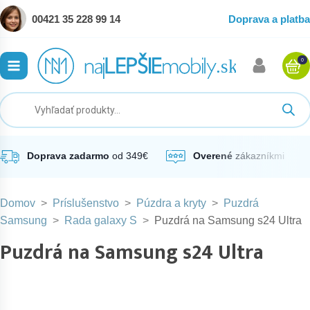
00421 35 228 99 14
Doprava a platba
0
ubmenu
ubmenu
ubmenu
Doprava zadarmo
od 349€
Overené
zákazníkmi
Domov
>
Príslušenstvo
>
Púzdra a kryty
>
Puzdrá
ubmenu
Samsung
>
Rada galaxy S
>
Puzdrá na Samsung s24 Ultra
Puzdrá na Samsung s24 Ultra
ubmenu