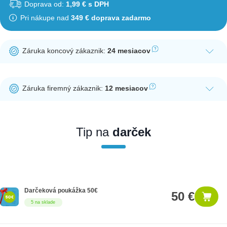
Doprava od:
1,99 € s DPH
Pri nákupe nad
349 € doprava zadarmo
Záruka koncový zákaznik:
24 mesiacov
Ak nakúpite tento produkt ako koncový zákazník, dostávate na
produkt zákonnú lehotu na záruku na 24 mesiacov. Nie je
Záruka firemný zákaznik:
12 mesiacov
potrebná registrácia zákazníckeho účtu.
Ak nakúpite tento produkt ako firemný zákazník, dostávate na
produkt zákonnú lehotu na záruku na 12 mesiacov. Ak chcete
nakupovať ako firemný zákazník, musíte sa pred nákupom
Tip na
darček
registrovať. Registrácia podlieha overeniu.
Darčeková poukážka 50€
50 €
5 na sklade