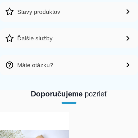
Stavy produktov
Ďalšie služby
Máte otázku?
Doporučujeme
pozrieť
array(1) { [0]=> int(19898) }