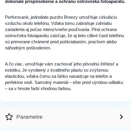
dokonalé prispôsobenie a ochranu ostrovčeka fotoaparátu.
Perforované, jednoliate puzdro Breezy umožňuje cirkuláciu
vzduchu okolo telefónu. Vďaka tomu zabraňuje zahriatiu
zariadenia aj počas intenzívneho používania. Plná ochrana
ostrovčeka fotoaparátu zaisťuje, že aj tieto citlivé časti telefónu
sú primerane chránené pred poškriabaním, prachom alebo
náhodným poškodením.
A čo viac, umožňuje vám zachovať jeho pôvodnú štíhlosť a
estetiku. Je vyrobený z kvalitného plastu so zvýšenou
elasticitou, vďaka čomu sa ľahko nasadzuje na telefón a
perfektne sedí. Samotný materiál – ešte pred výrobou odliatku
– sa v hmote farbí vhodnou farbou.
Parametre