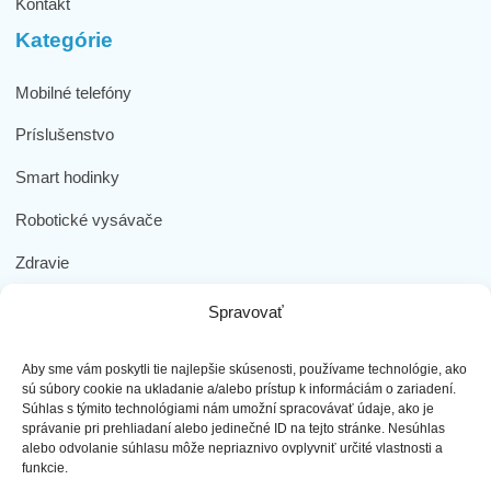
Kontakt
Kategórie
Mobilné telefóny
Príslušenstvo
Smart hodinky
Robotické vysávače
Zdravie
Elektromobilita
Spravovať
Herná zóna
Aby sme vám poskytli tie najlepšie skúsenosti, používame technológie, ako
Dôležité odkazy
sú súbory cookie na ukladanie a/alebo prístup k informáciám o zariadení.
Súhlas s týmito technológiami nám umožní spracovávať údaje, ako je
správanie pri prehliadaní alebo jedinečné ID na tejto stránke. Nesúhlas
Obchodné podmienky
alebo odvolanie súhlasu môže nepriaznivo ovplyvniť určité vlastnosti a
funkcie.
Ochrana osobných údajov