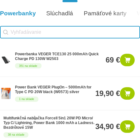
Darčeková poukážka 500€
500 €
9 na sklade
Powerbanky
Slúchadlá
Pamäťové karty
Vhodné príslušenstvo
Vhodné príslušenstvo search
Search content
Powerbanka VEGER TCE130 25 000mAh Quick
69 €
Charge PD 130W W2503
351 na sklade
Power Bank VEGER PlugOn – 5000mAh for
19,90 €
Type C PD 20W black (W0573) silver
1 na sklade
Multifunkčná nabíjačka Forcell 5in1 20W PD Micro/
Typ C/ Lightning, Power Bank 1000 mAh a Ladness.
34,90 €
Bezdrôtové 15W
38 na sklade