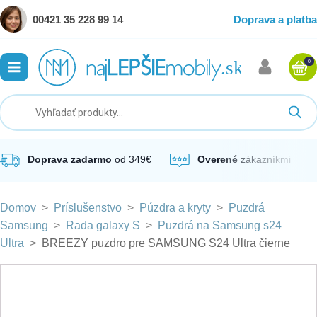
00421 35 228 99 14
Doprava a platba
0
ubmenu
ubmenu
ubmenu
Doprava zadarmo
od 349€
Overené
zákazníkmi
Domov
>
Príslušenstvo
>
Púzdra a kryty
>
Puzdrá
ubmenu
Samsung
>
Rada galaxy S
>
Puzdrá na Samsung s24
Ultra
>
BREEZY puzdro pre SAMSUNG S24 Ultra čierne
ubmenu