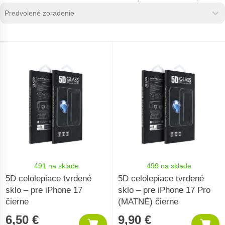
Zoradenie produktov
Sort content
Sort content
491 na sklade
499 na sklade
5D celolepiace tvrdené
5D celolepiace tvrdené
sklo – pre iPhone 17
sklo – pre iPhone 17 Pro
čierne
(MATNÉ) čierne
6,50 €
9,90 €