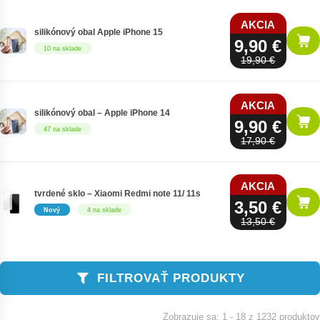
AKCIA
silikónový obal Apple iPhone 15
9,90 €
10 na sklade
19,90 €
AKCIA
silikónový obal – Apple iPhone 14
9,90 €
47 na sklade
17,90 €
AKCIA
tvrdené sklo – Xiaomi Redmi note 11/ 11s
3,50 €
Nový
4 na sklade
13,50 €
FILTROVAŤ PRODUKTY
1 - 18 z 1232 produktov