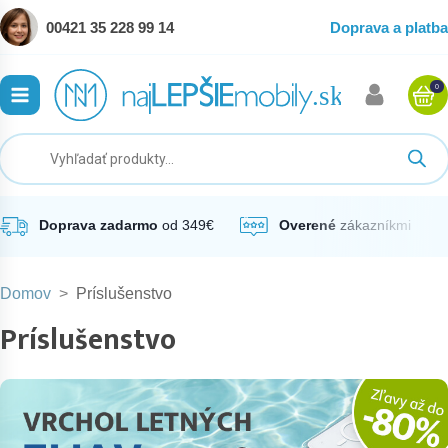
00421 35 228 99 14
Doprava a platba
0
ubmenu
ubmenu
ubmenu
Doprava zadarmo
od 349€
Overené
zákazníkmi
Domov
>
Príslušenstvo
ubmenu
Príslušenstvo
ubmenu