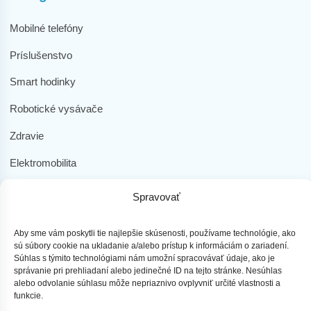
Mobilné telefóny
Príslušenstvo
Smart hodinky
Robotické vysávače
Zdravie
Elektromobilita
Herná zóna
Spravovať
Dôležité odkazy
Aby sme vám poskytli tie najlepšie skúsenosti, používame technológie, ako
Obchodné podmienky
sú súbory cookie na ukladanie a/alebo prístup k informáciám o zariadení.
Súhlas s týmito technológiami nám umožní spracovávať údaje, ako je
správanie pri prehliadaní alebo jedinečné ID na tejto stránke. Nesúhlas
Ochrana osobných údajov
alebo odvolanie súhlasu môže nepriaznivo ovplyvniť určité vlastnosti a
funkcie.
Doprava a platba