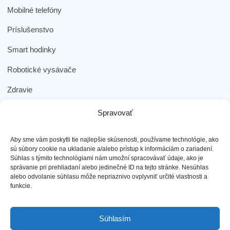
Mobilné telefóny
Príslušenstvo
Smart hodinky
Robotické vysávače
Zdravie
Elektromobilita
Spravovať
Herná zóna
Aby sme vám poskytli tie najlepšie skúsenosti, používame technológie, ako
Dôležité odkazy
sú súbory cookie na ukladanie a/alebo prístup k informáciám o zariadení.
Súhlas s týmito technológiami nám umožní spracovávať údaje, ako je
správanie pri prehliadaní alebo jedinečné ID na tejto stránke. Nesúhlas
Obchodné podmienky
alebo odvolanie súhlasu môže nepriaznivo ovplyvniť určité vlastnosti a
funkcie.
Ochrana osobných údajov
Doprava a platba
Súhlasím