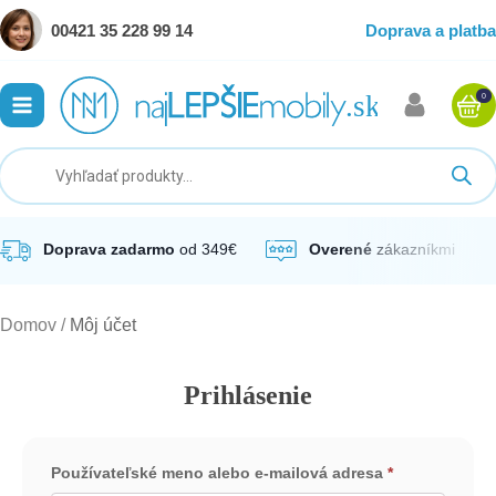
00421 35 228 99 14
Doprava a platba
0
ubmenu
ubmenu
ubmenu
Doprava zadarmo
od 349€
Overené
zákazníkmi
Domov
/
Môj účet
ubmenu
Prihlásenie
ubmenu
Používateľské meno alebo e-mailová adresa
*
Povinné