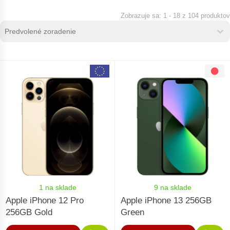
1 - 18 z 104 produktov
Zoradenie produktov
Sort content
Sort content
1 na sklade
9 na sklade
Apple iPhone 12 Pro
Apple iPhone 13 256GB
256GB Gold
Green