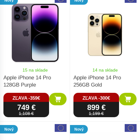
Nový
Nový
15 na sklade
14 na sklade
Apple iPhone 14 Pro
Apple iPhone 14 Pro
128GB Purple
256GB Gold
ZĽAVA -359€
ZĽAVA -300€
749 €
899 €
1,108 €
1,199 €
Nový
Nový