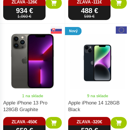
ZĽAVA -126€
ZĽAVA -111€
934 €
488 €
1,060 €
599 €
Nový
1 na sklade
9 na sklade
Apple iPhone 13 Pro
Apple iPhone 14 128GB
128GB Graphite
Black
ZĽAVA -450€
ZĽAVA -320€