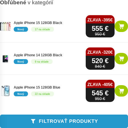
Obľúbené
v kategórií
ZĽAVA -395€
Apple iPhone 15 128GB Black
555 €
Nový
17 na sklade
950 €
ZĽAVA -320€
Apple iPhone 14 128GB Black
520 €
Nový
9 na sklade
840 €
ZĽAVA -405€
Apple iPhone 15 128GB Blue
545 €
Nový
22 na sklade
950 €
FILTROVAŤ PRODUKTY