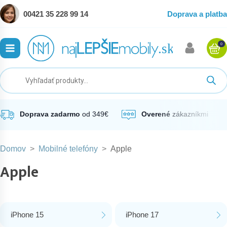
00421 35 228 99 14
Doprava a platba
0
ubmenu
ubmenu
ubmenu
Doprava zadarmo
od 349€
Overené
zákazníkmi
Domov
>
Mobilné telefóny
>
Apple
ubmenu
Apple
ubmenu
iPhone 15
iPhone 17