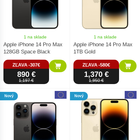
1 na sklade
1 na sklade
Apple iPhone 14 Pro Max
Apple iPhone 14 Pro Max
128GB Space Black
1TB Gold
ZĽAVA -307€
ZĽAVA -580€
890 €
1,370 €
1,197 €
1,950 €
Nový
Nový