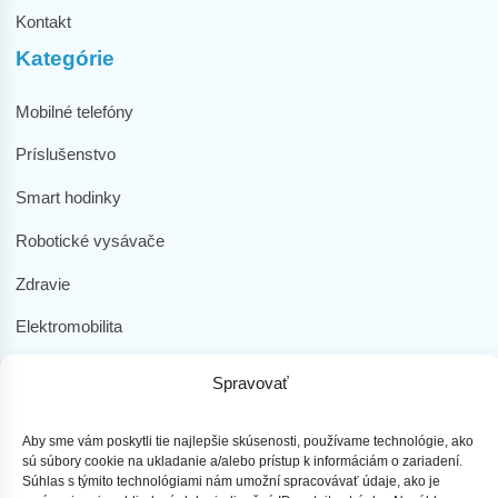
Kontakt
Kategórie
Mobilné telefóny
Príslušenstvo
Smart hodinky
Robotické vysávače
Zdravie
Elektromobilita
Herná zóna
Spravovať
Dôležité odkazy
Aby sme vám poskytli tie najlepšie skúsenosti, používame technológie, ako
Obchodné podmienky
sú súbory cookie na ukladanie a/alebo prístup k informáciám o zariadení.
Súhlas s týmito technológiami nám umožní spracovávať údaje, ako je