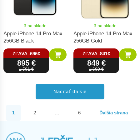
3 na sklade
3 na sklade
Apple iPhone 14 Pro Max
Apple iPhone 14 Pro Max
256GB Black
256GB Gold
ZĽAVA -696€
ZĽAVA -841€
895 €
849 €
1,591 €
1,690 €
Načítať ďalšie
1
2
…
6
Ďalšia strana