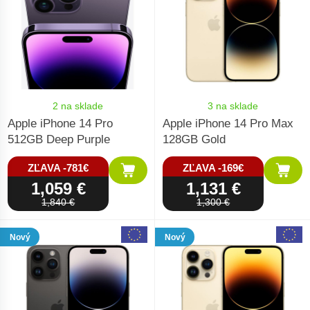
2 na sklade
3 na sklade
Apple iPhone 14 Pro
Apple iPhone 14 Pro Max
512GB Deep Purple
128GB Gold
ZĽAVA -781€
ZĽAVA -169€
1,059 €
1,131 €
1,840 €
1,300 €
Nový
Nový