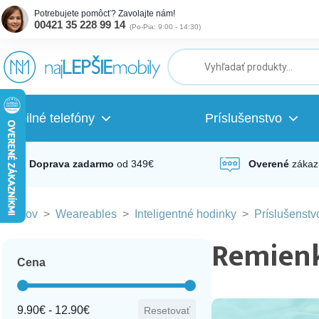
Potrebujete pomôcť? Zavolajte nám!
00421 35 228 99 14
(
Po-Pia: 9:00 - 14:30
)
ubmenu
ubmenu
Mobilné telefóny
Príslušenstvo
ubmenu
Doprava zadarmo
od 349€
Overené
zákaz
Domov
>
Weareables
>
Inteligentné hodinky
>
Príslušenstv
ubmenu
Remienk
Cena
ubmenu
Cena
9.90€ - 12.90€
Resetovať