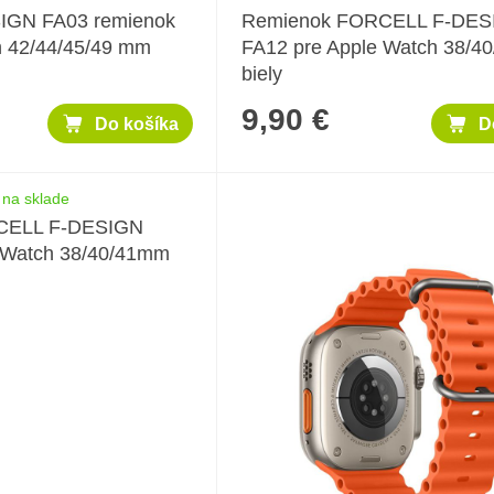
GN FA03 remienok
Remienok FORCELL F-DES
h 42/44/45/49 mm
FA12 pre Apple Watch 38/4
biely
9,90 €
Do košíka
D
 na sklade
CELL F-DESIGN
 Watch 38/40/41mm