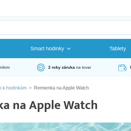
Smart hodinky
Tablety
níkmi
2 roky záruka
na tovar
o k hodinkám
>
Remienka na Apple Watch
a na Apple Watch