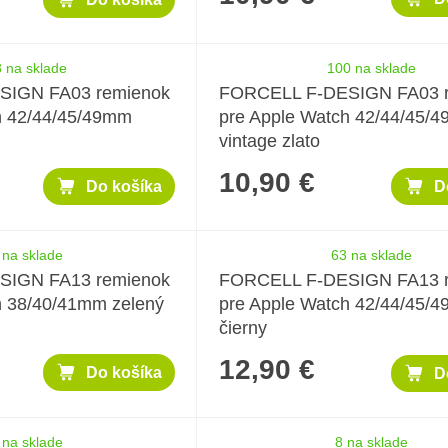
 na sklade
100 na sklade
SIGN FA03 remienok
FORCELL F-DESIGN FA03 
h 42/44/45/49mm
pre Apple Watch 42/44/45/
vintage zlato
10,90 €
Do košíka
D
 na sklade
63 na sklade
SIGN FA13 remienok
FORCELL F-DESIGN FA13 
h 38/40/41mm zelený
pre Apple Watch 42/44/45/
čierny
12,90 €
Do košíka
D
 na sklade
8 na sklade