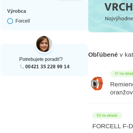
Výrobca
Forcell
Výrobca
Obľúbené
v kat
Potrebujete poradiť?
00421 35 228 99 14
37 na skla
Remien
oranžo
63 na sklade
FORCELL F-DE