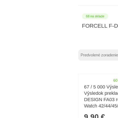
68 na sklade
FORCELL F-DE
Zoradenie produ
Sort content
Sort content
60
67 / 5 000 Výsl
Výsledok prekl
DESIGN FA03 re
Watch 42/44/45
9,90 €