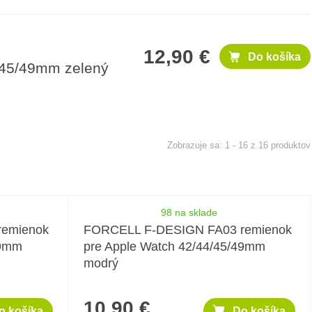
12,90 €
Do košíka
/45/49mm zelený
1 - 16 z 16 produktov
98 na sklade
remienok
FORCELL F-DESIGN FA03 remienok
49mm
pre Apple Watch 42/44/45/49mm
modrý
10,90 €
o košíka
Do košíka