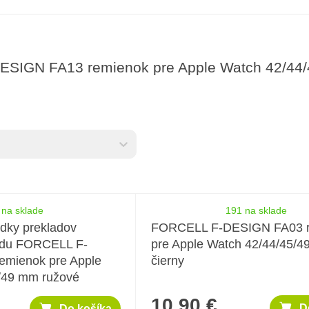
SIGN FA13 remienok pre Apple Watch 42/44
ktov
 na sklade
191 na sklade
edky prekladov
FORCELL F-DESIGN FA03 
adu FORCELL F-
pre Apple Watch 42/44/45/
mienok pre Apple
čierny
/49 mm ružové
10,90 €
D
Do košíka