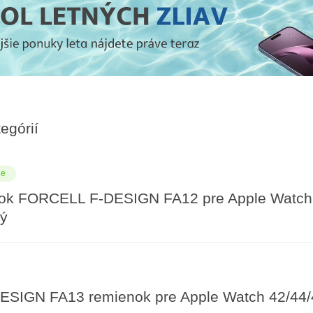
egórií
de
ok FORCELL F-DESIGN FA12 pre Apple Watc
vý
SIGN FA13 remienok pre Apple Watch 42/44/