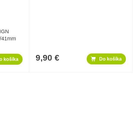
IGN
0/41mm
9,90 €
Do košíka
o košíka