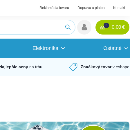
Reklamácia tovaru
Doprava a platba
Kontakt
0
0,00
€
Elektronika
Ostatné
Najlepšie ceny
na trhu
Značkový tovar
v eshope