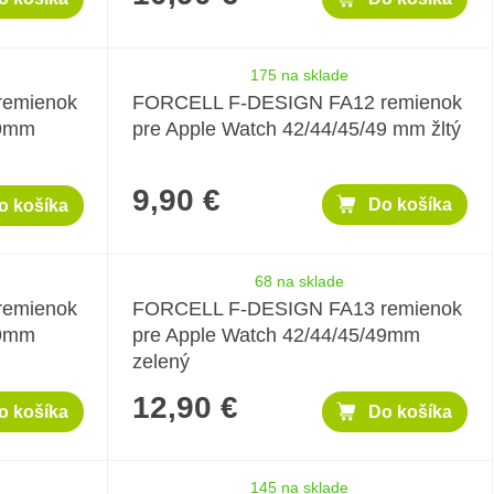
175 na sklade
remienok
FORCELL F-DESIGN FA12 remienok
49mm
pre Apple Watch 42/44/45/49 mm žltý
9,90 €
Do košíka
o košíka
68 na sklade
remienok
FORCELL F-DESIGN FA13 remienok
49mm
pre Apple Watch 42/44/45/49mm
zelený
12,90 €
o košíka
Do košíka
145 na sklade