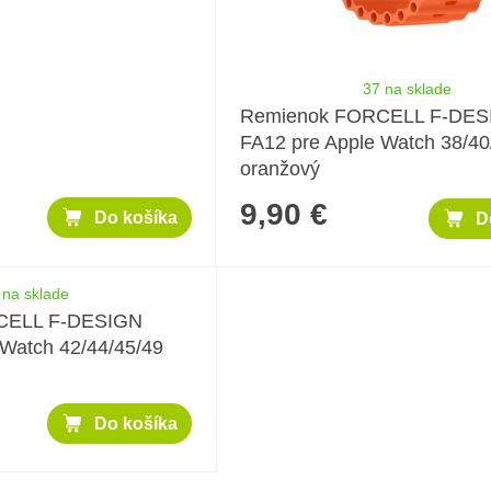
37 na sklade
Remienok FORCELL F-DES
FA12 pre Apple Watch 38/4
oranžový
9,90 €
Do košíka
D
 na sklade
CELL F-DESIGN
 Watch 42/44/45/49
Do košíka