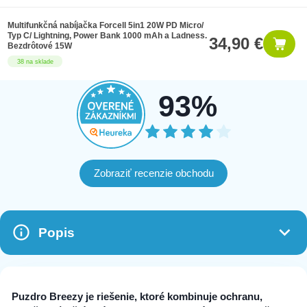
Multifunkčná nabíjačka Forcell 5in1 20W PD Micro/
Typ C/ Lightning, Power Bank 1000 mAh a Ladness.
34,90 €
Bezdrôtové 15W
38 na sklade
93%
Zobraziť recenzie obchodu
Popis
Puzdro Breezy je riešenie, ktoré kombinuje ochranu,