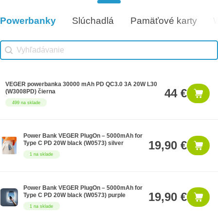
Darčeková poukážka 100€
100 €
7 na sklade
Powerbanky
Slúchadlá
Pamäťové karty
Vhodné príslušenstvo
Vhodné príslušenstvo search
Search content
VEGER powerbanka 30000 mAh PD QC3.0 3A 20W L30
44 €
(W3008PD) čierna
499 na sklade
Power Bank VEGER PlugOn – 5000mAh for
19,90 €
Type C PD 20W black (W0573) silver
1 na sklade
Power Bank VEGER PlugOn – 5000mAh for
19,90 €
Type C PD 20W black (W0573) purple
1 na sklade