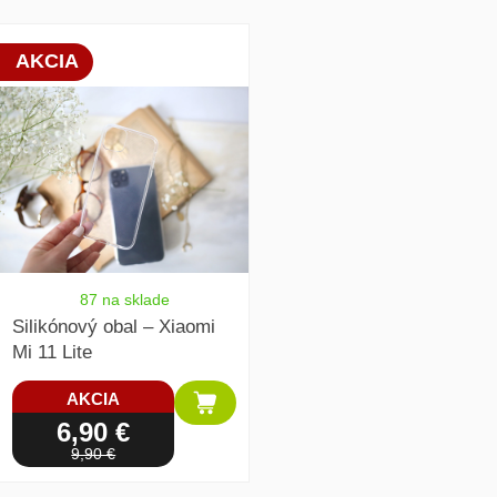
array(1) { [0]=> int(19783) }
AKCIA
87 na sklade
Silikónový obal – Xiaomi
Mi 11 Lite
AKCIA
6,90 €
9,90 €