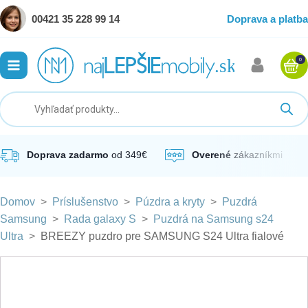
00421 35 228 99 14
Doprava a platba
0
ubmenu
ubmenu
ubmenu
Doprava zadarmo
od 349€
Overené
zákazníkmi
Domov
>
Príslušenstvo
>
Púzdra a kryty
>
Puzdrá
ubmenu
Samsung
>
Rada galaxy S
>
Puzdrá na Samsung s24
Ultra
>
BREEZY puzdro pre SAMSUNG S24 Ultra fialové
ubmenu