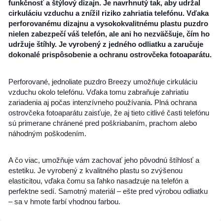
funkčnosť a štýlový dizajn. Je navrhnutý tak, aby udržal
cirkuláciu vzduchu a znížil riziko zahriatia telefónu. Vďaka
perforovanému dizajnu a vysokokvalitnému plastu puzdro
nielen zabezpečí váš telefón, ale ani ho nezväčšuje, čím ho
udržuje štíhly. Je vyrobený z jedného odliatku a zaručuje
dokonalé prispôsobenie a ochranu ostrovčeka fotoaparátu.
Perforované, jednoliate puzdro Breezy umožňuje cirkuláciu
vzduchu okolo telefónu. Vďaka tomu zabraňuje zahriatiu
zariadenia aj počas intenzívneho používania. Plná ochrana
ostrovčeka fotoaparátu zaisťuje, že aj tieto citlivé časti telefónu
sú primerane chránené pred poškriabaním, prachom alebo
náhodným poškodením.
A čo viac, umožňuje vám zachovať jeho pôvodnú štíhlosť a
estetiku. Je vyrobený z kvalitného plastu so zvýšenou
elasticitou, vďaka čomu sa ľahko nasadzuje na telefón a
perfektne sedí. Samotný materiál – ešte pred výrobou odliatku
– sa v hmote farbí vhodnou farbou.