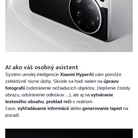
AI ako váš osobný asistent
Systém umelej inteligencie
Xiaomi HyperAI
vám pomôže
zefektívniť rôzne úlohy. Skvele sa hodí nielen na
úpravu
fotografií
(odstránenie nežiaducich objektov, zlepšenie čistoty
obrazu, odstránenie odleskov…), ale aj na
vytváranie
textového obsahu
,
preklad reči
v reálnom
čase,
vyhľadávanie informácií
alebo
generovanie tapiet
na
pozadí.