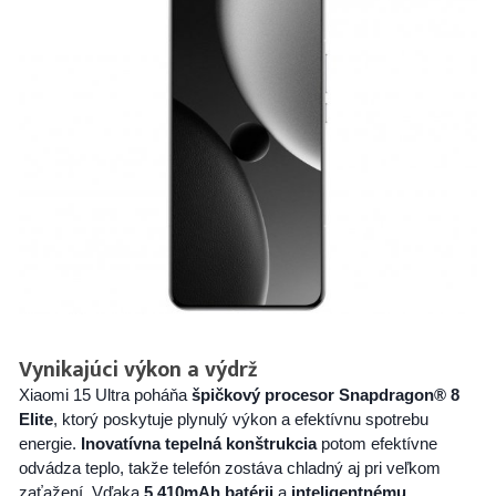
Vynikajúci výkon a výdrž
Xiaomi 15 Ultra poháňa
špičkový procesor Snapdragon® 8
Elite
, ktorý poskytuje plynulý výkon a efektívnu spotrebu
energie.
Inovatívna tepelná konštrukcia
potom efektívne
odvádza teplo, takže telefón zostáva chladný aj pri veľkom
zaťažení. Vďaka
5 410mAh batérii
a
inteligentnému