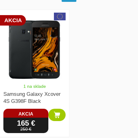
array(1) { [0]=> int(18514) }
AKCIA
1 na sklade
Samsung Galaxy Xcover
4S G398F Black
AKCIA
165 €
250 €