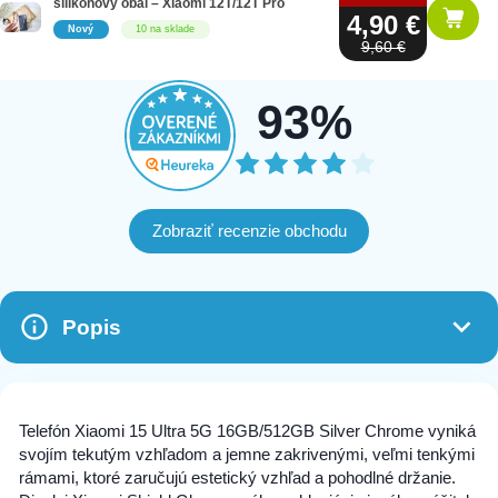
silikónový obal – Xiaomi 12T/12T Pro
4,90 €
Nový
10 na sklade
9,60 €
93%
Zobraziť recenzie obchodu
Popis
Telefón Xiaomi 15 Ultra 5G 16GB/512GB Silver Chrome vyniká
svojím tekutým vzhľadom a jemne zakrivenými, veľmi tenkými
rámami, ktoré zaručujú estetický vzhľad a pohodlné držanie.