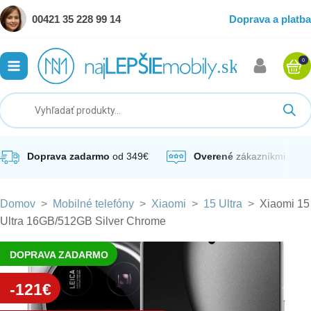
00421 35 228 99 14
Doprava a platba
0
ubmenu
ubmenu
ubmenu
Doprava zadarmo
od 349€
Overené
zákazníkmi
Domov
>
Mobilné telefóny
>
Xiaomi
>
15 Ultra
>
Xiaomi 15
ubmenu
Ultra 16GB/512GB Silver Chrome
ubmenu
DOPRAVA ZADARMO
-121€