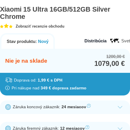
Xiaomi 15 Ultra 16GB/512GB Silver
Chrome
Zobraziť recenzie obchodu
Distribúcia
Svet
Stav produktu:
Nový
1200,00
€
Or
Cu
Nie je na sklade
1079,00
€
pr
pr
wa
is:
12
10
Doprava od:
1,99 € s DPH
Pri nákupe nad
349 € doprava zadarmo
Záruka koncový zákaznik:
24 mesiacov
Ak nakúpite tento produkt ako koncový zákazník, dostávate na
produkt zákonnú lehotu na záruku na 24 mesiacov. Nie je
Záruka firemný zákaznik:
12 mesiacov
potrebná registrácia zákazníckeho účtu.