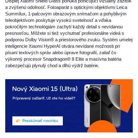
Displej Xiaomi Shield Glass ponúka pohlcujúci vizuálny zážitok
a zvýšenú odolnosť. Fotoaparát s optickými objektívmi Leica
Summilux, 1-palcovým obrazovým snímačom a pohyblivým
teleobjektívom poskytuje vysokú svetelnosť a vďaka
pokročilým technológiám zachytí každý detail s nevídanou
presnosťou. Môžete si tiež vychutnať profesionálne videá s
podporou Dolby Vision® a priestorového zvuku. Systém umelej
inteligencie Xiaomi HyperAI otvára nevídané možnosti pri
písaní textových správ alebo úprave fotografií, zatiaľ čo
výkonný procesor Snapdragon® 8 Elite a masívna batéria
zabezpečujú plynulý chod a dlhú výdrž batérie.