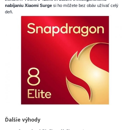
nabíjaniu Xiaomi Surge
si ho môžete bez obáv užívať celý
deň.
Ďalšie výhody