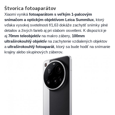
Štvorica fotoaparátov
Xiaomi vyniká
fotoaparátom s veľkým 1-palcovým
snímačom a optickým objektívom Leica Summilux
, ktorý
vďaka vysokej svetelnosti f/1,63 dokáže zachytiť snímky plné
detailov a živých farieb aj pri slabom osvetlení. K dispozícii je
aj
70mm teleobjektív
na makro zábery,
100mm
ultraširokouhlý objektív
na zachytenie vzdialených objektov
a
ultraširokouhlý fotoaparát
, ktorý sa bude hodiť na snímanie
krajiny alebo skupinových záberov.