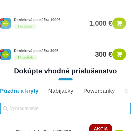
Darčeková poukážka 1000€
1,000 €
8 na sklade
Darčeková poukážka 300€
300 €
14 na sklade
Dokúpte vhodné príslušenstvo
Darčeková poukážka 500€
500 €
9 na sklade
Púzdra a kryty
Nabíjačky
Powerbanky
Sl
Vhodné príslušenstvo
Vhodné príslušenstvo search
Search content
AKCIA