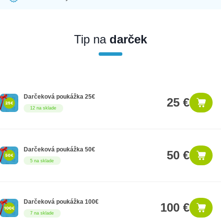
Ak nakúpite tento produkt ako firemný zákazník, dostávate na
produkt zákonnú lehotu na záruku na 12 mesiacov. Ak chcete
nakupovať ako firemný zákazník, musíte sa pred nákupom
Tip na
darček
registrovať. Registrácia podlieha overeniu.
Darčeková poukážka 25€
25 €
12 na sklade
Darčeková poukážka 50€
50 €
5 na sklade
Darčeková poukážka 100€
100 €
7 na sklade