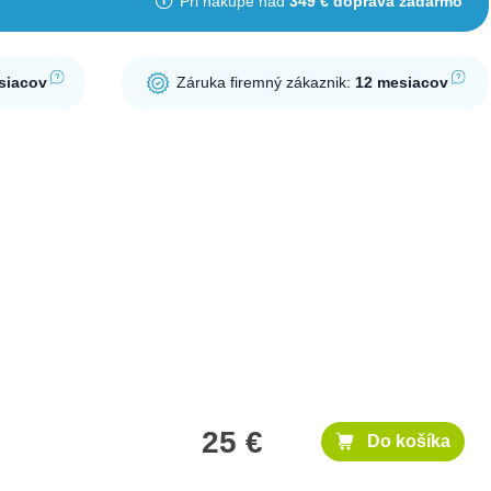
Pri nákupe nad
349 € doprava zadarmo
siacov
Záruka firemný zákaznik:
12 mesiacov
25 €
Do košíka