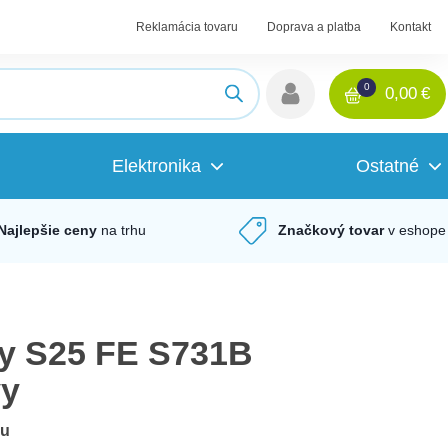
Reklamácia tovaru
Doprava a platba
Kontakt
0
0,00
€
Elektronika
Ostatné
Najlepšie ceny
na trhu
Značkový tovar
v eshope
y S25 FE S731B
vy
du