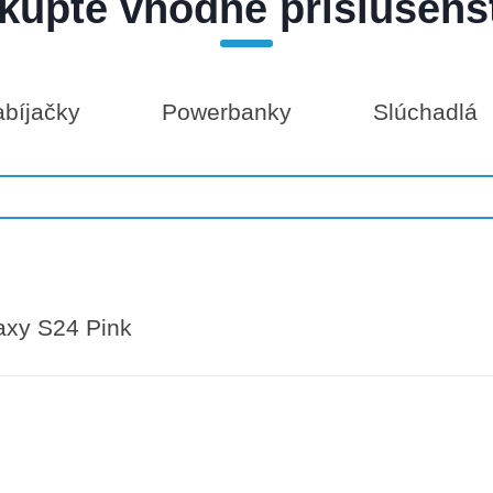
kúpte vhodné príslušens
bíjačky
Powerbanky
Slúchadlá
axy S24 Pink