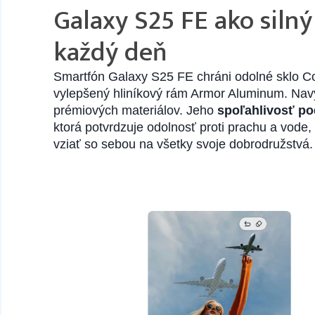
Galaxy S25 FE ako silný
38 na sklade
MEZZO Púzdro kniha pre SAMSUNG S24 lap
každý deň
Smartfón Galaxy S25 FE chráni odolné sklo Co
vylepšený hliníkový rám Armor Aluminum. Nav
prémiových materiálov. Jeho
spoľahlivosť pod
ktorá potvrdzuje odolnosť proti prachu a vode
vziať so sebou na všetky svoje dobrodružstvá.