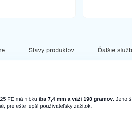
 Samsung Galaxy S24 biely
re
Stavy produktov
Ďalšie služ
dala zlatá ruža
 S25 FE má hĺbku
iba 7,4 mm a váži 190 gramov
. Jeho š
é, pre ešte lepší používateľský zážitok.
ndala purpurová