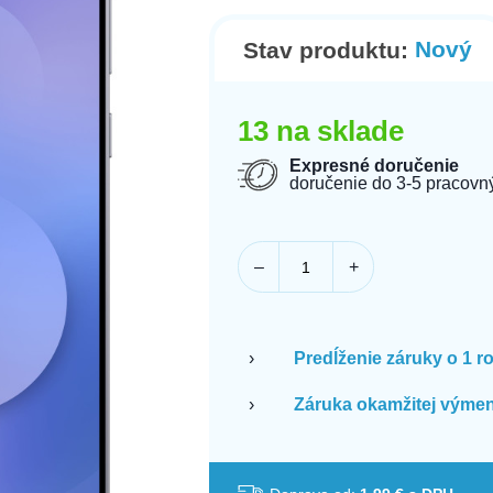
Nový
Stav produktu:
13 na sklade
Expresné doručenie
doručenie do 3-5 pracovn
–
+
›
Predĺženie záruky o 1 r
›
Záruka okamžitej výmen