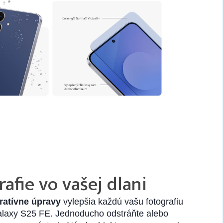
16,90 €
Do košíka
afie vo vašej dlani
ratívne úpravy
vylepšia každú vašu fotografiu
laxy S25 FE. Jednoducho odstráňte alebo