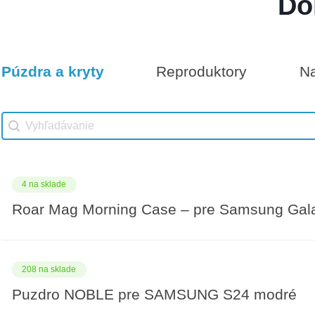
Do
Darčeková poukážka 500€
7 na sklade
Púzdra a kryty
Reproduktory
Na
Vhodné príslušenstvo
Darčeková poukážka 100€
Vhodné príslušenstvo search
Search content
4 na sklade
Roar Mag Morning Case – pre Samsung Gal
208 na sklade
Puzdro NOBLE pre SAMSUNG S24 modré