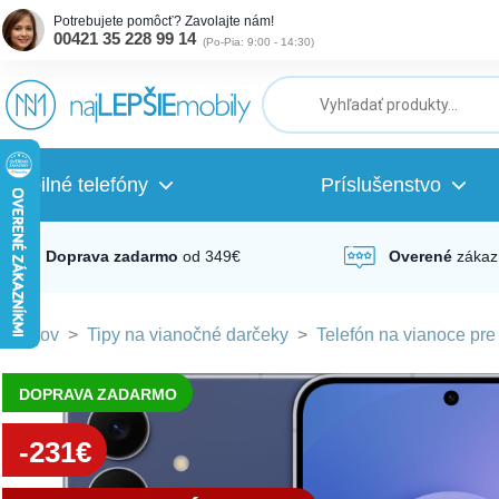
Potrebujete pomôcť? Zavolajte nám!
00421 35 228 99 14
(
Po-Pia: 9:00 - 14:30
)
ubmenu
ubmenu
Mobilné telefóny
Príslušenstvo
ubmenu
Doprava zadarmo
od 349€
Overené
zákaz
Domov
>
Tipy na vianočné darčeky
>
Telefón na vianoce pre
ubmenu
DOPRAVA ZADARMO
ubmenu
-231€