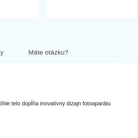
14,90 €
Do košíka
by
Máte otázku?
16,90 €
Do košíka
tíhle telo dopĺňa inovatívny dizajn fotoaparátu
16,90 €
Do košíka