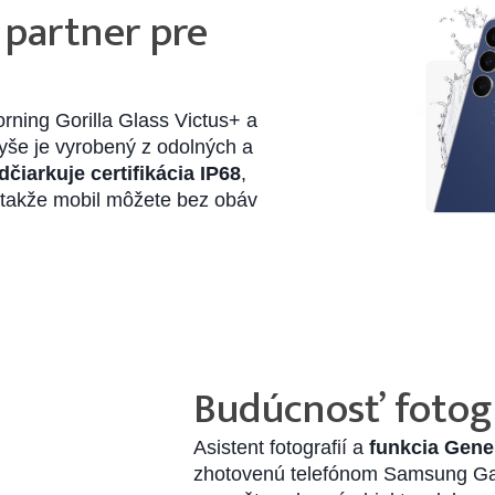
 partner pre
ač snov zelené
rning Gorilla Glass Victus+ a
yše je vyrobený z odolných a
čiarkuje certifikácia IP68
,
, takže mobil môžete bez obáv
Budúcnosť fotogr
Asistent fotografií a
funkcia Gene
zhotovenú telefónom Samsung Ga