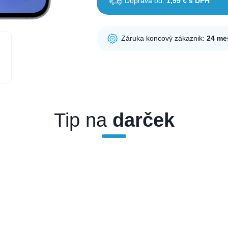
Doprava od:
1,99 € s DPH
Záruka koncový zákaznik:
24 me
Tip na
darček