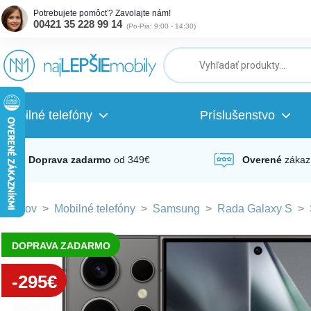
Potrebujete pomôcť? Zavolajte nám!
00421 35 228 99 14
(
Po-Pia: 9:00 - 14:30
)
ubmenu
ubmenu
Mobilné telefóny
Príslušenstvo
ubmenu
Doprava zadarmo
od 349€
Overené
zákaz
Domov
>
Mobilné telefóny
>
Samsung
>
Rada Galaxy S
>
ubmenu
DOPRAVA ZADARMO
ubmenu
-295€