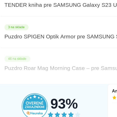
TENDER kniha pre SAMSUNG Galaxy S23 Ult
3 na sklade
Puzdro SPIGEN Optik Armor pre SAMSUNG 
46 na sklade
Puzdro Roar Mag Morning Case – pre Samsun
7 na sklade
Tamara
An
5.8.2026
3.8.2026
93%
Puzdro Roar Mag Morning Case – pre Samsun
Najprv som si objednala mobil v inej
farbe pri ktorom mi az po troch dnoch