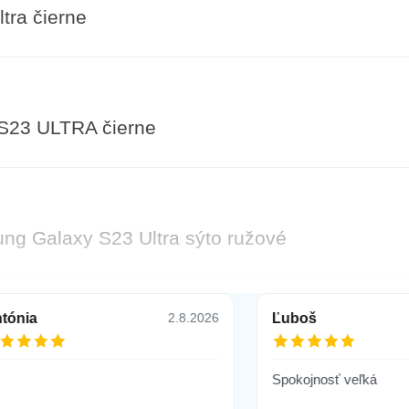
ra čierne
S23 ULTRA čierne
g Galaxy S23 Ultra sýto ružové
tónia
Ľuboš
2.8.2026
g Galaxy S23 Ultra fialové
Spokojnosť veľká