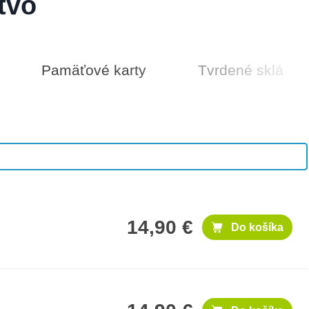
tvo
Pamäťové karty
Tvrdené sklá
50 €
Do košíka
14,90 €
Do košíka