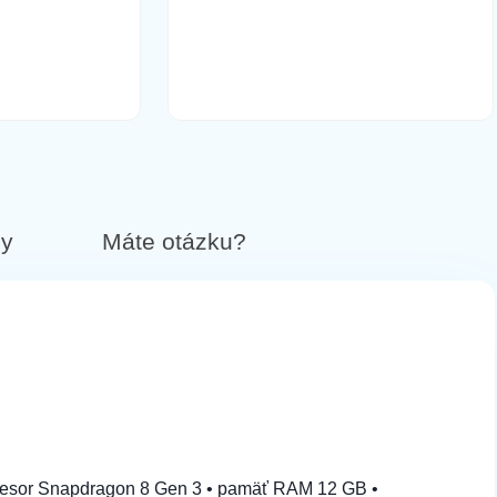
13,90 €
Do košíka
12,90 €
Do košíka
by
Máte otázku?
12,90 €
Do košíka
14,90 €
Do košíka
rocesor Snapdragon 8 Gen 3 • pamäť RAM 12 GB •