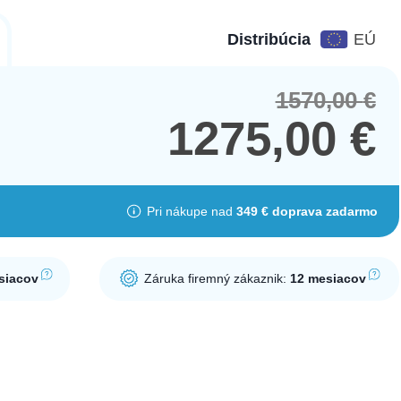
Distribúcia
EÚ
1570,00
€
Orig
Cur
pric
pric
1275,00
€
was
is:
1570
1275
Pri nákupe nad
349 € doprava zadarmo
siacov
Záruka firemný zákaznik:
12 mesiacov