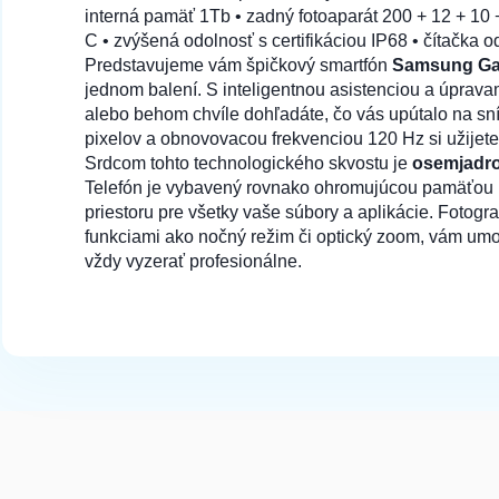
interná pamäť 1Tb • zadný fotoaparát 200 + 12 + 10 + 
C • zvýšená odolnosť s certifikáciou IP68 • čítačka o
79 na sklade
Predstavujeme vám špičkový smartfón
Samsung Gal
jednom balení. S inteligentnou asistenciou a úprav
FRAME puzdro pre SAMSUNG S23 Ultra zel
alebo behom chvíle dohľadáte, čo vás upútalo na sn
pixelov a obnovovacou frekvenciou 120 Hz si užijete
Srdcom tohto technologického skvostu je
osemjadro
Telefón je vybavený rovnako ohromujúcou pamäťou
priestoru pre všetky vaše súbory a aplikácie. Fotog
funkciami ako nočný režim či optický zoom, vám umožn
vždy vyzerať profesionálne.