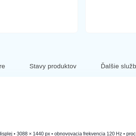
3 Ultra 5G Green
ová
re
Stavy produktov
Ďalšie služ
rne
tra zelená
isplej • 3088 × 1440 px • obnovovacia frekvencia 120 Hz • p