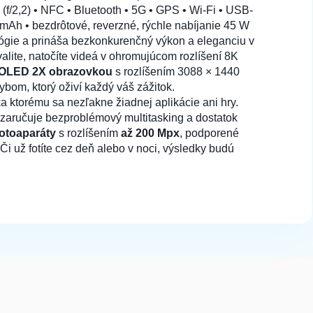
 (f/2,2) • NFC • Bluetooth • 5G • GPS • Wi-Fi • USB-
00 mAh • bezdrôtové, reverzné, rýchle nabíjanie 45 W
lógie a prináša bezkonkurenčný výkon a eleganciu v
12,90 €
Do košíka
kvalite, natočíte videá v ohromujúcom rozlíšení 8K
MOLED 2X obrazovkou
s rozlíšením 3088 × 1440
bom, ktorý oživí každý váš zážitok.
 ktorému sa nezľakne žiadnej aplikácie ani hry.
o zaručuje bezproblémový multitasking a dostatok
fotoaparáty
s rozlíšením
až 200 Mpx
, podporené
Či už fotíte cez deň alebo v noci, výsledky budú