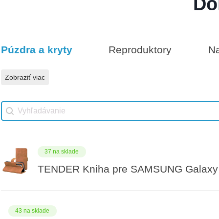
Do
Darčeková poukážka 300€
5 na sklade
Púzdra a kryty
Reproduktory
Na
Vhodné príslušenstvo
Darčeková poukážka 50€
Zobraziť viac
Vhodné príslušenstvo search
Search content
37 na sklade
TENDER Kniha pre SAMSUNG Galaxy 
43 na sklade