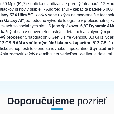
50 Mpx (f/1,7) • optická stabilizácia • predný fotoaparát 12 Mpx
dtlačkov prstov v displeji • Android 14.0 • kapacita batérie 5 0
axy S24 Ultra 5G
, ktorý v sebe ukrýva najmodernejšie techno
ami
Galaxy AI
* jednoducho vytvoríte fotografie v profesionálnej 
ené
ímkach zo sociálnych sietí. S jeho špičkovou
6,8″ Dynamic A
 každý obsah v neuveriteľne ostrých detailoch a s plynulým pohy
vý procesor
Snapdragon 8 Gen 3 s frekvenciou 3,3 GHz, vďaka
12 GB RAM a vnútorným úložiskom s kapacitou 512 GB
, č
rafické schopnosti telefónu sú rovnako impozantné.
Štyri zadné 
ia zachytiť každý okamih s neuveriteľnou kvalitou a detailmi. 
Doporučujeme
pozrieť