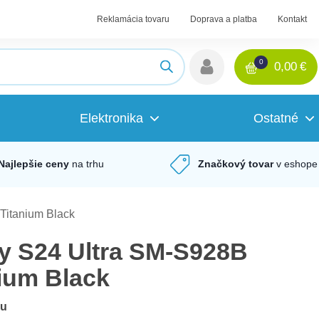
Reklamácia tovaru
Doprava a platba
Kontakt
0
0,00
€
Elektronika
Ostatné
Najlepšie ceny
na trhu
Značkový tovar
v eshope
itanium Black
 S24 Ultra SM-S928B
ium Black
du