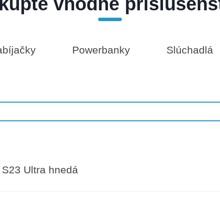
kúpte vhodné príslušens
bíjačky
Powerbanky
Slúchadlá
S23 Ultra hnedá