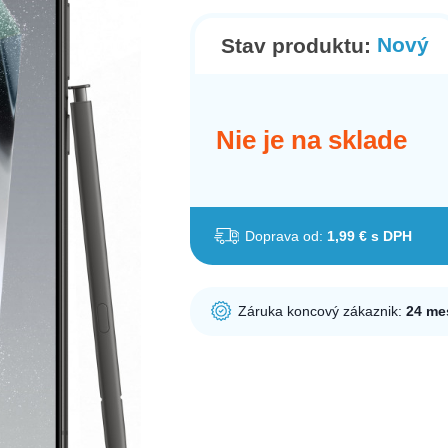
Nový
Stav produktu:
Nie je na sklade
Doprava od:
1,99 € s DPH
Záruka koncový zákaznik:
24 me