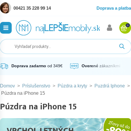
00421 35 228 99 14
Doprava a platba
0
ubmenu
ubmenu
ubmenu
Doprava zadarmo
od 349€
Overené
zákazníkmi
Domov
>
Príslušenstvo
>
Púzdra a kryty
>
Puzdrá Iphone
>
ubmenu
Púzdra na iPhone 15
Púzdra na iPhone 15
ubmenu