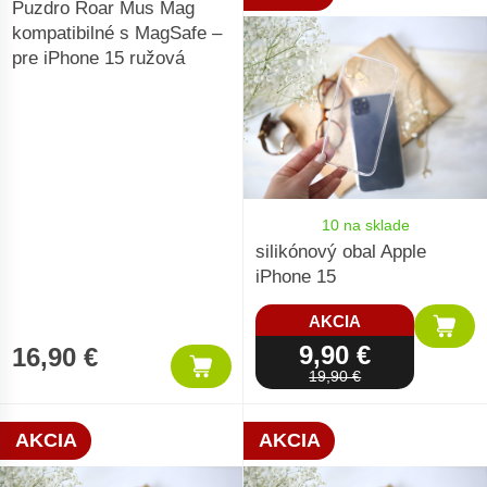
Puzdro Roar Mus Mag
kompatibilné s MagSafe –
pre iPhone 15 ružová
10 na sklade
silikónový obal Apple
iPhone 15
AKCIA
9,90 €
16,90 €
19,90 €
AKCIA
AKCIA