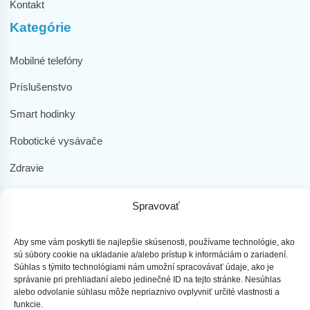
Kontakt
Kategórie
Mobilné telefóny
Príslušenstvo
Smart hodinky
Robotické vysávače
Zdravie
Elektromobilita
Spravovať
Herná zóna
Dôležité odkazy
Aby sme vám poskytli tie najlepšie skúsenosti, používame technológie, ako
sú súbory cookie na ukladanie a/alebo prístup k informáciám o zariadení.
Súhlas s týmito technológiami nám umožní spracovávať údaje, ako je
Obchodné podmienky
správanie pri prehliadaní alebo jedinečné ID na tejto stránke. Nesúhlas
alebo odvolanie súhlasu môže nepriaznivo ovplyvniť určité vlastnosti a
Ochrana osobných údajov
funkcie.