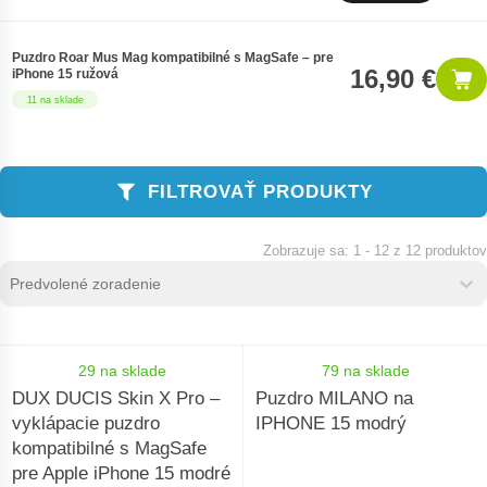
Puzdro Roar Mus Mag kompatibilné s MagSafe – pre
16,90 €
iPhone 15 ružová
11 na sklade
FILTROVAŤ PRODUKTY
1 - 12 z 12 produktov
Zoradenie produktov
Sort content
Sort content
29 na sklade
79 na sklade
DUX DUCIS Skin X Pro –
Puzdro MILANO na
vyklápacie puzdro
IPHONE 15 modrý
kompatibilné s MagSafe
pre Apple iPhone 15 modré