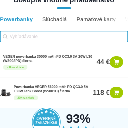
Darčeková poukážka 500€
500 €
9 na sklade
Powerbanky
Slúchadlá
Pamäťové karty
Vhodné príslušenstvo
Vhodné príslušenstvo search
Search content
VEGER powerbanka 30000 mAh PD QC3.0 3A 20W L30
44 €
(W3008PD) čierna
499 na sklade
Powerbanka VEGER 56000 mAh PD QC3.0 5A
118 €
130W Tank Boost (W5001C) čierna
269 na sklade
93%