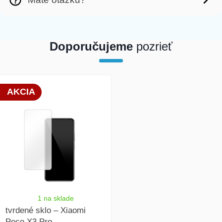
Doporučujeme
pozrieť
array(1) { [0]=> int(19881) }
AKCIA
1 na sklade
tvrdené sklo – Xiaomi
Poco X3 Pro