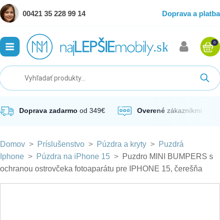
00421 35 228 99 14
Doprava a platba
0
ubmenu
ubmenu
ubmenu
Doprava zadarmo
od 349€
Overené
zákazníkmi
Domov
>
Príslušenstvo
>
Púzdra a kryty
>
Puzdrá
ubmenu
Iphone
>
Púzdra na iPhone 15
>
Puzdro MINI BUMPERS s
ochranou ostrovčeka fotoaparátu pre IPHONE 15, čerešňa
ubmenu