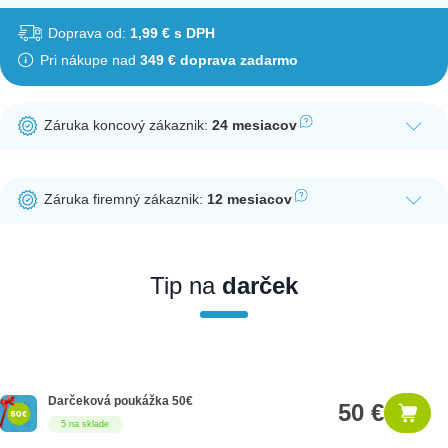
Doprava od:
1,99 € s DPH
Pri nákupe nad
349 € doprava zadarmo
Záruka koncový zákaznik:
24 mesiacov
Ak nakúpite tento produkt ako koncový zákazník, dostávate na
produkt zákonnú lehotu na záruku na 24 mesiacov. Nie je
Záruka firemný zákaznik:
12 mesiacov
potrebná registrácia zákazníckeho účtu.
Ak nakúpite tento produkt ako firemný zákazník, dostávate na
produkt zákonnú lehotu na záruku na 12 mesiacov. Ak chcete
nakupovať ako firemný zákazník, musíte sa pred nákupom
Tip na
darček
registrovať. Registrácia podlieha overeniu.
Darčeková poukážka 50€
50 €
5 na sklade