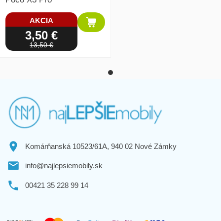
AKCIA
3,50 €
13,50 €
Komárňanská 10523/61A, 940 02 Nové Zámky
info@najlepsiemobily.sk
00421 35 228 99 14