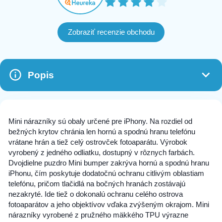
Zobraziť recenzie obchodu
Popis
Mini nárazníky sú obaly určené pre iPhony. Na rozdiel od
bežných krytov chránia len hornú a spodnú hranu telefónu
vrátane hrán a tiež celý ostrovček fotoaparátu. Výrobok
vyrobený z jedného odliatku, dostupný v rôznych farbách.
Dvojdielne puzdro Mini bumper zakrýva hornú a spodnú hranu
iPhonu, čím poskytuje dodatočnú ochranu citlivým oblastiam
telefónu, pričom tlačidlá na bočných hranách zostávajú
nezakryté. Ide tiež o dokonalú ochranu celého ostrova
fotoaparátov a jeho objektívov vďaka zvýšeným okrajom. Mini
nárazníky vyrobené z pružného mäkkého TPU výrazne