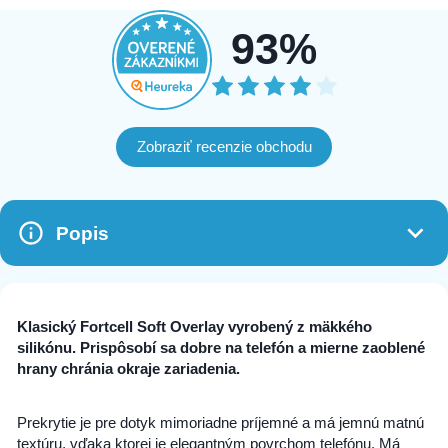
93%
Zobraziť recenzie obchodu
Popis
Klasický Fortcell Soft Overlay vyrobený z mäkkého
silikónu. Prispôsobí sa dobre na telefón a mierne zaoblené
hrany chránia okraje zariadenia.
Prekrytie je pre dotyk mimoriadne príjemné a má jemnú matnú
textúru, vďaka ktorej je elegantným povrchom telefónu. Má