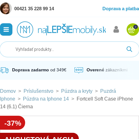
00421 35 228 99 14
Doprava a platba
0
ubmenu
ubmenu
ubmenu
Doprava zadarmo
od 349€
Overené
zákazníkmi
Domov
>
Príslušenstvo
>
Púzdra a kryty
>
Puzdrá
ubmenu
Iphone
>
Púzdra na Iphone 14
>
Fortcell Soft Case iPhone
14 (6.1) Čierna
ubmenu
-37%