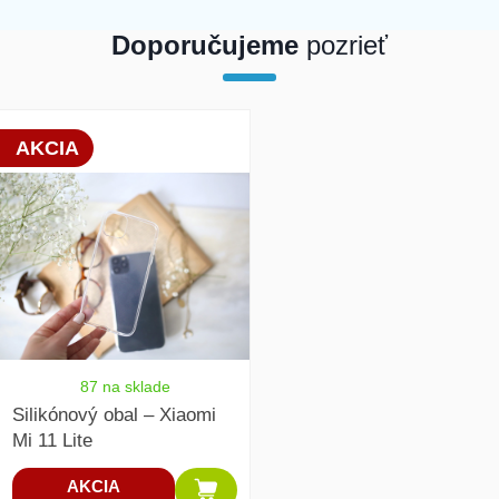
Doporučujeme
pozrieť
array(1) { [0]=> int(19783) }
AKCIA
87 na sklade
Silikónový obal – Xiaomi
Mi 11 Lite
AKCIA