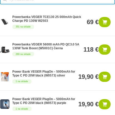
Powerbanka VEGER TCE130 25 000mAh Quick
69 €
Charge PD 130W W2503
351 na sklade
Powerbanka VEGER 56000 mAh PD QC3.0 5A
118 €
130W Tank Boost (W5001C) čierna
269 na sklade
Power Bank VEGER PlugOn – 5000mAh for
19,90 €
Type C PD 20W black (W0573) silver
1 na sklade
Power Bank VEGER PlugOn – 5000mAh for
19,90 €
Type C PD 20W black (W0573) purple
1 na sklade