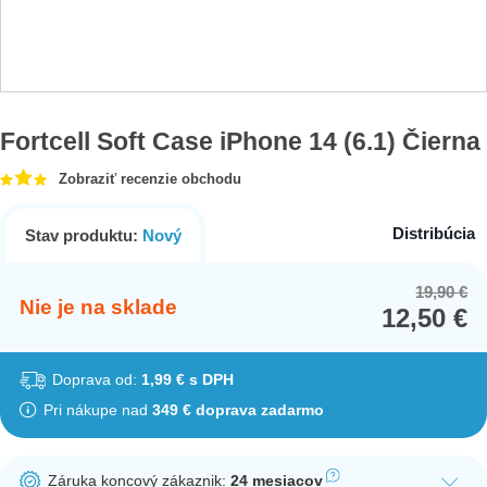
Fortcell Soft Case iPhone 14 (6.1) Čierna
Zobraziť recenzie obchodu
Distribúcia
Stav produktu:
Nový
19,90
€
Or
Cu
Nie je na sklade
12,50
€
pr
pr
wa
is:
19
12
Doprava od:
1,99 € s DPH
Pri nákupe nad
349 € doprava zadarmo
Záruka koncový zákaznik:
24 mesiacov