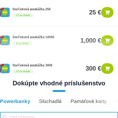
Darčeková poukážka 25€
25 €
12 na sklade
Darčeková poukážka 1000€
1,000 €
8 na sklade
Darčeková poukážka 300€
300 €
14 na sklade
Dokúpte vhodné príslušenstvo
Darčeková poukážka 500€
500 €
9 na sklade
Powerbanky
Slúchadlá
Pamäťové karty
Vhodné príslušenstvo
Vhodné príslušenstvo search
Search content