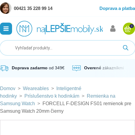
00421 35 228 99 14
Doprava a platba
0
ubmenu
ubmenu
ubmenu
Doprava zadarmo
od 349€
Overené
zákazníkmi
Domov
>
Weareables
>
Inteligentné
ubmenu
hodinky
>
Príslušenstvo k hodinkám
>
Remienka na
Samsung Watch
>
FORCELL F-DESIGN FS01 remienok pre
ubmenu
Samsung Watch 20mm čierny