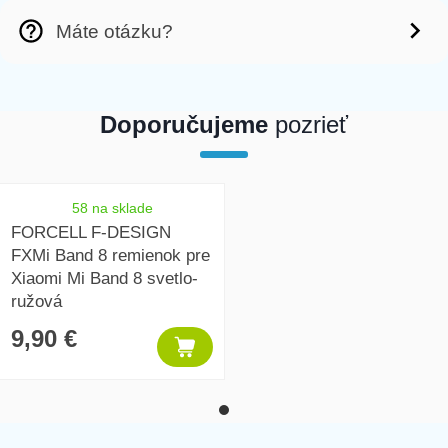
Máte otázku?
Doporučujeme
pozrieť
array(1) { [0]=> int(394074) }
58 na sklade
FORCELL F-DESIGN
FXMi Band 8 remienok pre
Xiaomi Mi Band 8 svetlo-
ružová
9,90 €