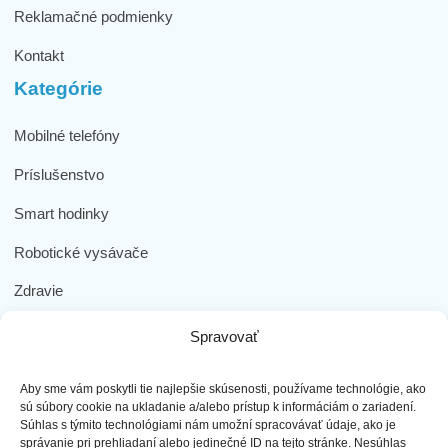
Reklamačné podmienky
Kontakt
Kategórie
Mobilné telefóny
Príslušenstvo
Smart hodinky
Robotické vysávače
Zdravie
Elektromobilita
Spravovať
Herná zóna
Aby sme vám poskytli tie najlepšie skúsenosti, používame technológie, ako
Dôležité odkazy
sú súbory cookie na ukladanie a/alebo prístup k informáciám o zariadení.
Súhlas s týmito technológiami nám umožní spracovávať údaje, ako je
správanie pri prehliadaní alebo jedinečné ID na tejto stránke. Nesúhlas