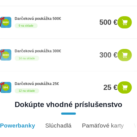
Darčeková poukážka 500€
500 €
9 na sklade
Darčeková poukážka 300€
300 €
14 na sklade
Darčeková poukážka 25€
25 €
12 na sklade
Dokúpte vhodné príslušenstvo
Darčeková poukážka 1000€
1,000 €
8 na sklade
Powerbanky
Slúchadlá
Pamäťové karty
Vhodné príslušenstvo