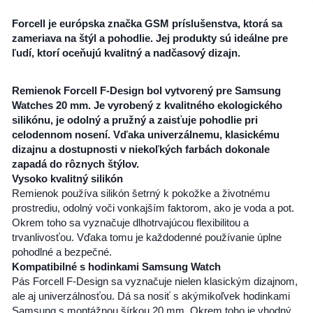
Forcell je európska značka GSM príslušenstva, ktorá sa
zameriava na štýl a pohodlie. Jej produkty sú ideálne pre
ľudí, ktorí oceňujú kvalitný a nadčasový dizajn.
Remienok Forcell F-Design bol vytvorený pre Samsung
Watches 20 mm. Je vyrobený z kvalitného ekologického
silikónu, je odolný a pružný a zaisťuje pohodlie pri
celodennom nosení. Vďaka univerzálnemu, klasickému
dizajnu a dostupnosti v niekoľkých farbách dokonale
zapadá do rôznych štýlov.
Vysoko kvalitný silikón
Remienok používa silikón šetrný k pokožke a životnému
prostrediu, odolný voči vonkajším faktorom, ako je voda a pot.
Okrem toho sa vyznačuje dlhotrvajúcou flexibilitou a
trvanlivosťou. Vďaka tomu je každodenné používanie úplne
pohodlné a bezpečné.
Kompatibilné s hodinkami Samsung Watch
Pás Forcell F-Design sa vyznačuje nielen klasickým dizajnom,
ale aj univerzálnosťou. Dá sa nosiť s akýmikoľvek hodinkami
Samsung s montážnou šírkou 20 mm. Okrem toho je vhodný