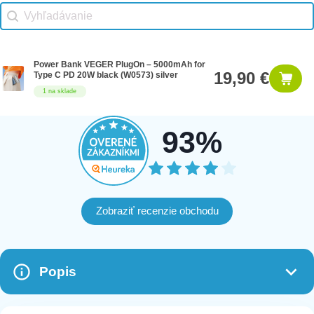
Vhodné príslušenstvo search
Search content
Power Bank VEGER PlugOn – 5000mAh for
19,90 €
Type C PD 20W black (W0573) silver
1 na sklade
93%
Zobraziť recenzie obchodu
Popis