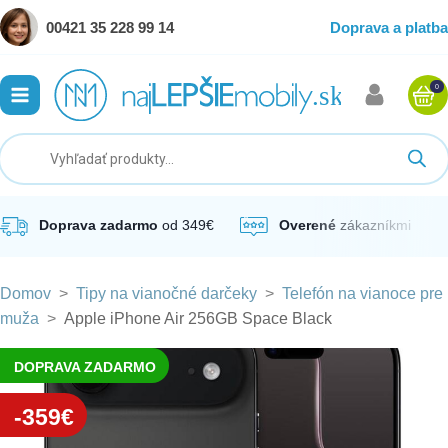
00421 35 228 99 14
Doprava a platba
0
ubmenu
ubmenu
ubmenu
Doprava zadarmo
od 349€
Overené
zákazníkmi
Domov
>
Tipy na vianočné darčeky
>
Telefón na vianoce pre
ubmenu
muža
>
Apple iPhone Air 256GB Space Black
ubmenu
DOPRAVA ZADARMO
-359€