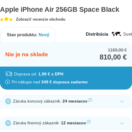
Apple iPhone Air 256GB Space Black
Zobraziť recenzie obchodu
Distribúcia
Svet
Stav produktu:
Nový
1169,00
€
Or
Cu
Nie je na sklade
810,00
€
pr
pr
wa
is:
11
81
Doprava od:
1,99 € s DPH
Pri nákupe nad
349 € doprava zadarmo
Záruka koncový zákaznik:
24 mesiacov
Ak nakúpite tento produkt ako koncový zákazník, dostávate na
produkt zákonnú lehotu na záruku na 24 mesiacov. Nie je
Záruka firemný zákaznik:
12 mesiacov
potrebná registrácia zákazníckeho účtu.