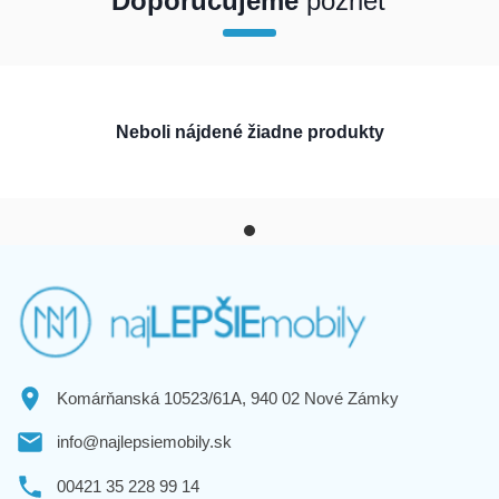
Doporučujeme
pozrieť
array(1) { [0]=> int(200233) }
Neboli nájdené žiadne produkty
Komárňanská 10523/61A, 940 02 Nové Zámky
info@najlepsiemobily.sk
00421 35 228 99 14