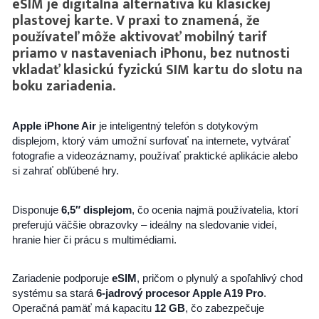
eSIM je digitálna alternatíva ku klasickej
157 na sklade
plastovej karte. V praxi to znamená, že
používateľ môže aktivovať mobilný tarif
priamo v nastaveniach iPhonu, bez nutnosti
vkladať klasickú fyzickú SIM kartu do slotu na
boku zariadenia.
Apple iPhone Air
je inteligentný telefón s dotykovým
displejom, ktorý vám umožní surfovať na internete, vytvárať
fotografie a videozáznamy, používať praktické aplikácie alebo
si zahrať obľúbené hry.
Disponuje
6,5″ displejom
, čo ocenia najmä používatelia, ktorí
preferujú väčšie obrazovky – ideálny na sledovanie videí,
hranie hier či prácu s multimédiami.
Zariadenie podporuje
eSIM
, pričom o plynulý a spoľahlivý chod
systému sa stará
6-jadrový procesor Apple A19 Pro
.
Operačná pamäť má kapacitu
12 GB
, čo zabezpečuje