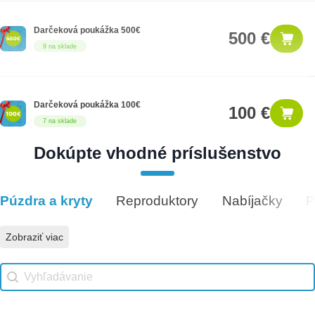
Darčeková poukážka 500€
500 €
9 na sklade
Darčeková poukážka 100€
100 €
7 na sklade
Dokúpte vhodné príslušenstvo
Darčeková poukážka 50€
50 €
5 na sklade
Púzdra a kryty
Reproduktory
Nabíjačky
P
Vhodné príslušenstvo
Zobraziť viac
Vhodné príslušenstvo search
Search content