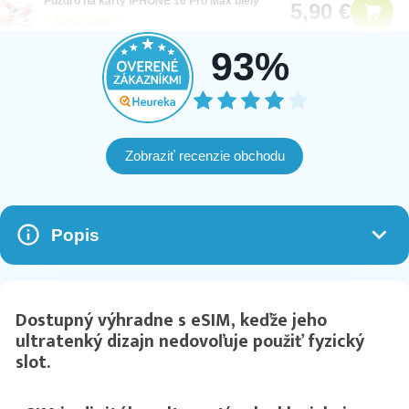
Púzdro na karty IPHONE 16 Pro Max biely
5,90 €
194 na sklade
93%
Puzdro MagSafe IPHONE 16 Pro Max
11,90 €
priehľadné
58 na sklade
Zobraziť recenzie obchodu
Puzdro kompatibilné s MagSafe IPHONE 16 Pro
8,90 €
Max čierne
103 na sklade
Popis
puzdro IPHONE 16 Pro Max tmavo zelené
6,90 €
Dostupný výhradne s eSIM, keďže jeho
108 na sklade
ultratenký dizajn nedovoľuje použiť fyzický
slot.
Puzdro DUX DUCIS AIMO MAG kompatibilné
16,90 €
s MagSafe IPHONE 16 Pro Max čierne