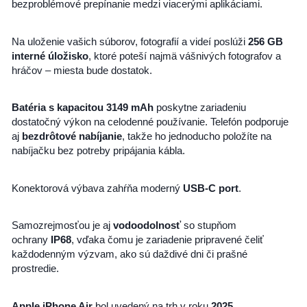
bezproblémové prepínanie medzi viacerými aplikáciami.
Na uloženie vašich súborov, fotografií a videí poslúži
256 GB
interné úložisko
, ktoré poteší najmä vášnivých fotografov a
hráčov – miesta bude dostatok.
Batéria s kapacitou 3149 mAh
poskytne zariadeniu
dostatočný výkon na celodenné používanie. Telefón podporuje
aj
bezdrôtové nabíjanie
, takže ho jednoducho položíte na
nabíjačku bez potreby pripájania kábla.
Konektorová výbava zahŕňa moderný
USB-C port
.
Samozrejmosťou je aj
vodoodolnosť
so stupňom
ochrany
IP68
, vďaka čomu je zariadenie pripravené čeliť
každodenným výzvam, ako sú daždivé dni či prašné
prostredie.
Apple iPhone Air
bol uvedený na trh v roku
2025
.