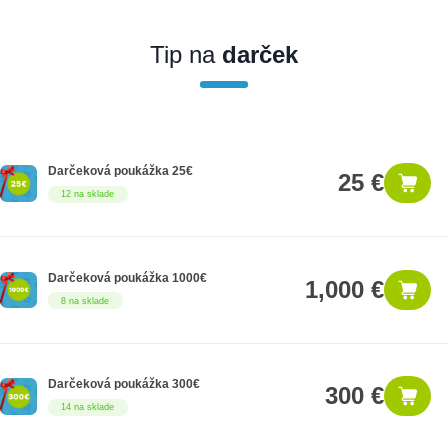
Ak nakúpite tento produkt ako firemný zákazník, dostávate na
produkt zákonnú lehotu na záruku na 12 mesiacov. Ak chcete
nakupovať ako firemný zákazník, musíte sa pred nákupom
Tip na
darček
registrovať. Registrácia podlieha overeniu.
Darčeková poukážka 25€
25 €
12 na sklade
Darčeková poukážka 1000€
1,000 €
8 na sklade
Darčeková poukážka 300€
300 €
14 na sklade