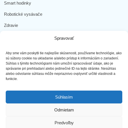
Smart hodinky
Robotické vysávače
Zdravie
Elektromobilita
Spravovať
Herná zóna
Aby sme vám poskytli tie najlepšie skúsenosti, používame technológie, ako
Dôležité odkazy
sú súbory cookie na ukladanie a/alebo prístup k informáciám o zariadení.
Súhlas s týmito technológiami nám umožní spracovávať údaje, ako je
správanie pri prehliadaní alebo jedinečné ID na tejto stránke. Nesúhlas
Obchodné podmienky
alebo odvolanie súhlasu môže nepriaznivo ovplyvniť určité vlastnosti a
funkcie.
Ochrana osobných údajov
Doprava a platba
Súhlasím
Reklamácia tovaru
Odmietam
Predvoľby
najLEPŠIEmobily s.r.o. - Všetky práva vyhradené ©2023