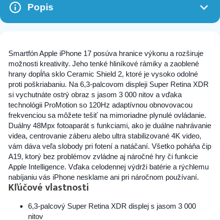
Popis
Smartfón Apple iPhone 17 posúva hranice výkonu a rozširuje
možnosti kreativity. Jeho tenké hliníkové rámiky a zaoblené
hrany dopĺňa sklo Ceramic Shield 2, ktoré je vysoko odolné
proti poškriabaniu. Na 6,3-palcovom displeji Super Retina XDR
si vychutnáte ostrý obraz s jasom 3 000 nitov a vďaka
technológii ProMotion so 120Hz adaptívnou obnovovacou
frekvenciou sa môžete tešiť na mimoriadne plynulé ovládanie.
Duálny 48Mpx fotoaparát s funkciami, ako je duálne nahrávanie
videa, centrovanie záberu alebo ultra stabilizované 4K video,
vám dáva veľa slobody pri fotení a natáčaní. Všetko poháňa čip
A19, ktorý bez problémov zvládne aj náročné hry či funkcie
Apple Intelligence. Vďaka celodennej výdrži batérie a rýchlemu
nabíjaniu vás iPhone nesklame ani pri náročnom používaní.
Kľúčové vlastnosti
6,3-palcový Super Retina XDR displej s jasom 3 000
nitov