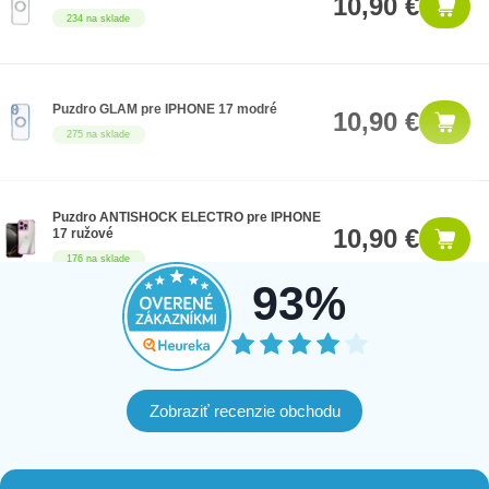
10,90 €
234 na sklade
Puzdro GLAM pre IPHONE 17 modré
10,90 €
275 na sklade
Puzdro ANTISHOCK ELECTRO pre IPHONE
10,90 €
17 ružové
176 na sklade
93%
PRIEHĽADNÉ puzdro pre IPHONE 17
6,90 €
kompatibilné s MagSafe priehľadné
483 na sklade
Zobraziť recenzie obchodu