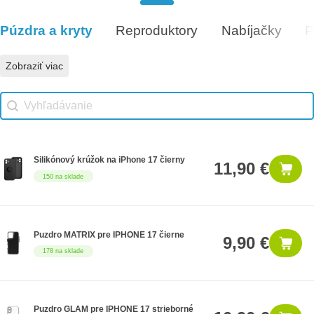
Darčeková poukážka 300€
300 €
14 na sklade
Púzdra a kryty
Reproduktory
Nabíjačky
P
Vhodné príslušenstvo
Zobraziť viac
Vhodné príslušenstvo search
Search content
Silikónový krúžok na iPhone 17 čierny
11,90 €
150 na sklade
Puzdro MATRIX pre IPHONE 17 čierne
9,90 €
178 na sklade
Puzdro GLAM pre IPHONE 17 strieborné