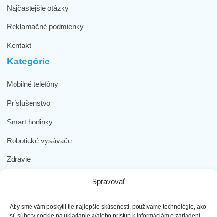
Najčastejšie otázky
Reklamačné podmienky
Kontakt
Kategórie
Mobilné telefóny
Príslušenstvo
Smart hodinky
Robotické vysávače
Zdravie
Elektromobilita
Spravovať
Herná zóna
Aby sme vám poskytli tie najlepšie skúsenosti, používame technológie, ako
Dôležité odkazy
sú súbory cookie na ukladanie a/alebo prístup k informáciám o zariadení.