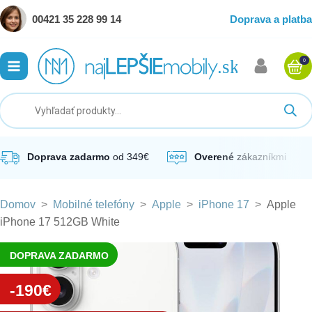
00421 35 228 99 14
Doprava a platba
0
ubmenu
ubmenu
ubmenu
Doprava zadarmo
od 349€
Overené
zákazníkmi
Domov
>
Mobilné telefóny
>
Apple
>
iPhone 17
>
Apple
ubmenu
iPhone 17 512GB White
ubmenu
DOPRAVA ZADARMO
-190€