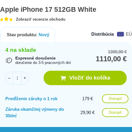
Apple iPhone 17 512GB White
Zobraziť recenzie obchodu
Distribúcia
EÚ
Stav produktu:
Nový
4 na sklade
1300,00
€
Or
Cu
1110,00
€
pr
pr
Expresné doručenie
doručenie do 3-5 pracovných dní
wa
is:
13
11
Vložiť do košíka
–
+
Predĺženie záruky o 1 rok
179 €
Dokúpiť
Záruka okamžitej výmeny do
29,90 €
Dokúpiť
30dní