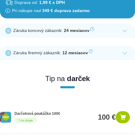
Doprava od:
1,99 € s DPH
Pri nákupe nad
349 € doprava zadarmo
Záruka koncový zákaznik:
24 mesiacov
Ak nakúpite tento produkt ako koncový zákazník, dostávate na
produkt zákonnú lehotu na záruku na 24 mesiacov. Nie je
Záruka firemný zákaznik:
12 mesiacov
potrebná registrácia zákazníckeho účtu.
Ak nakúpite tento produkt ako firemný zákazník, dostávate na
produkt zákonnú lehotu na záruku na 12 mesiacov. Ak chcete
nakupovať ako firemný zákazník, musíte sa pred nákupom
Tip na
darček
registrovať. Registrácia podlieha overeniu.
Darčeková poukážka 100€
100 €
7 na sklade