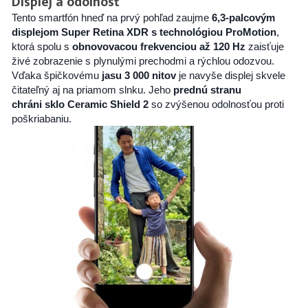
Displej a odolnosť
Tento smartfón hneď na prvý pohľad zaujme
6,3-palcovým
displejom Super Retina XDR s technológiou ProMotion
,
ktorá spolu s
o
bnovovacou frekvenciou
až 120 Hz
zaisťuje
živé zobrazenie s plynulými prechodmi a rýchlou odozvou.
Vďaka špičkovému
jasu 3 000 nitov
je navyše displej skvele
čitateľný aj na priamom slnku. Jeho
prednú stranu
chráni
sklo Ceramic Shield 2
so zvýšenou odolnosťou proti
poškriabaniu.