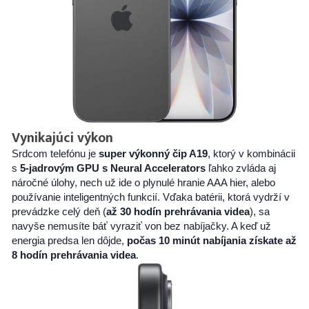
Vynikajúci výkon
Srdcom telefónu je
super
výkonný čip A19
, ktorý v kombinácii
s
5-jadrovým GPU s Neural Accelerators
ľahko zvláda aj
náročné úlohy, nech už ide o plynulé hranie AAA hier, alebo
používanie inteligentných funkcií. Vďaka batérii, ktorá vydrží v
prevádzke celý deň (
až 30 hodín prehrávania videa
), sa
navyše nemusíte báť vyraziť von bez nabíjačky. A keď už
energia predsa len dôjde,
počas 10 minút nabíjania získate až
8 hodín prehrávania videa
.