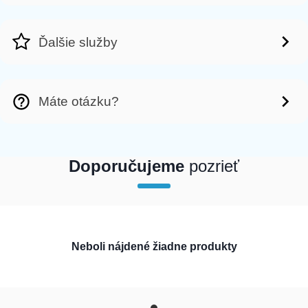
Ďalšie služby
Máte otázku?
Doporučujeme
pozrieť
array(1) { [0]=> int(200233) }
Neboli nájdené žiadne produkty