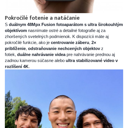
Pokročilé fotenie a natáčanie
S
duálnym 48Mpx Fusion fotoaparátom s ultra širokouhlým
objektívom
nasnímate ostré a detailné fotografie aj za
zhoršených svetelných podmienok. K dispozícii máte aj
pokročilé funkcie, ako je
centrovanie záberu
,
2×
priblíženie
,
odstraňovanie nechcených objektov
z
fotiek,
duálne nahrávanie videa
pre nahrávanie prednou aj
zadnou kamerou súčasne alebo
ultra stabilizované video
v
rozlíšení 4K
.