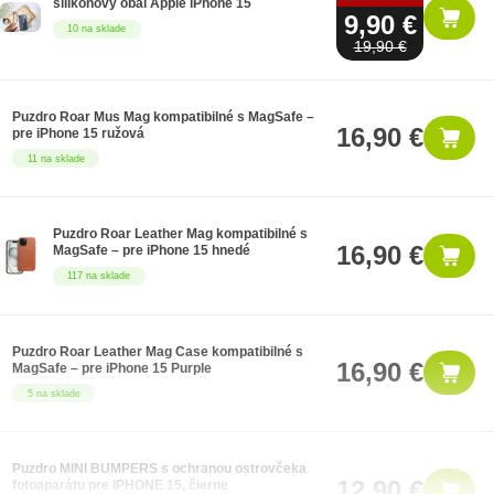
silikónový obal Apple iPhone 15
9,90 €
10 na sklade
19,90 €
Puzdro Roar Mus Mag kompatibilné s MagSafe –
16,90 €
pre iPhone 15 ružová
11 na sklade
Puzdro Roar Leather Mag kompatibilné s
16,90 €
MagSafe – pre iPhone 15 hnedé
117 na sklade
Puzdro Roar Leather Mag Case kompatibilné s
16,90 €
MagSafe – pre iPhone 15 Purple
5 na sklade
Puzdro MINI BUMPERS s ochranou ostrovčeka
12,90 €
fotoaparátu pre IPHONE 15, čierne