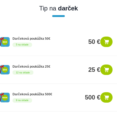
produkt zákonnú lehotu na záruku na 12 mesiacov. Ak chcete
nakupovať ako firemný zákazník, musíte sa pred nákupom
Tip na
darček
registrovať. Registrácia podlieha overeniu.
Darčeková poukážka 50€
50 €
5 na sklade
Darčeková poukážka 25€
25 €
12 na sklade
Darčeková poukážka 500€
500 €
9 na sklade