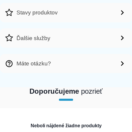
Stavy produktov
Ďalšie služby
Máte otázku?
Doporučujeme
pozrieť
array(1) { [0]=> int(200233) }
Neboli nájdené žiadne produkty