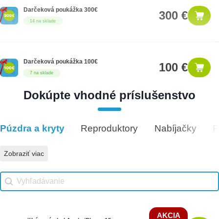
Darčeková poukážka 300€
300 €
14 na sklade
Darčeková poukážka 100€
100 €
7 na sklade
Dokúpte vhodné príslušenstvo
Darčeková poukážka 1000€
1,000 €
8 na sklade
Púzdra a kryty
Reproduktory
Nabíjačky
P
Vhodné príslušenstvo
Zobraziť viac
Vhodné príslušenstvo search
Search content
AKCIA