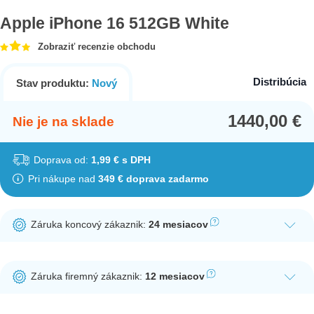
Apple iPhone 16 512GB White
Zobraziť recenzie obchodu
Distribúcia
Stav produktu:
Nový
1440,00
€
Nie je na sklade
Doprava od:
1,99 € s DPH
Pri nákupe nad
349 € doprava zadarmo
Záruka koncový zákaznik:
24 mesiacov
Ak nakúpite tento produkt ako koncový zákazník, dostávate na
produkt zákonnú lehotu na záruku na 24 mesiacov. Nie je
Záruka firemný zákaznik:
12 mesiacov
potrebná registrácia zákazníckeho účtu.
Ak nakúpite tento produkt ako firemný zákazník, dostávate na