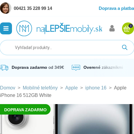
00421 35 228 99 14
Doprava a platba
0
ubmenu
ubmenu
ubmenu
Doprava zadarmo
od 349€
Overené
zákazníkmi
Domov
>
Mobilné telefóny
>
Apple
>
iphone 16
>
Apple
ubmenu
iPhone 16 512GB White
ubmenu
DOPRAVA ZADARMO