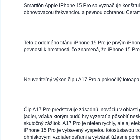
Smartfón Apple iPhone 15 Pro sa vyznačuje konštruk
obnovovacou frekvenciou a pevnou ochranou Ceramic
99 na sklade
Puzdro MILANO na IPHONE 15 Pro hnedý
Telo z odolného titánu iPhone 15 Pro je prvým iPhon
pevnosti k hmotnosti, čo znamená, že iPhone 15 Pro
59 na sklade
Puzdro Matte Mag Cover kompatibilné s Ma
Neuveriteľný výkon čipu A17 Pro a pokročilý fotoapa
Čip A17 Pro predstavuje zásadnú inováciu v oblasti
jadier, vďaka ktorým budú hry vyzerať a pôsobiť nesk
skutočný zážitok. A17 Pro je nielen rýchly, ale aj e
iPhone 15 Pro je vybavený vyspelou fotosústavou tro
ohniskovými vzdialenosťami a vytvárať úžasné portré