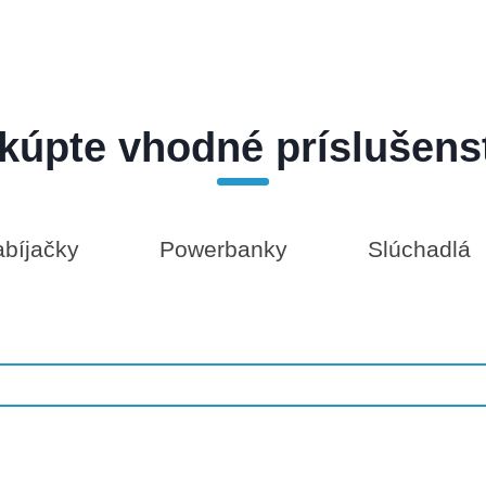
kúpte vhodné príslušens
bíjačky
Powerbanky
Slúchadlá