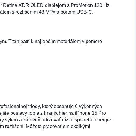
uper Retina XDR OLED displejom s ProMotion 120 Hz
rátom s rozlíšením 48 MPx a portom USB-C.
14,90 €
Do košíka
ým. Titán patrí k najlepším materiálom v pomere
14,90 €
Do košíka
fesionálnej triedy, ktorý obsahuje 6 výkonných
ejšie postavy robia z hrania hier na iPhone 15 Pro
oký výkon a zároveň udržovať nízku spotrebu energie.
m rozlíšení. Môžete pracovať s niekoľkými