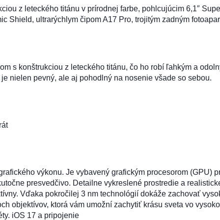
ciou z leteckého titánu v prírodnej farbe, pohlcujúcim 6,1″ S
 Shield, ultrarýchlym čipom A17 Pro, trojitým zadným fotoapa
om s konštrukciou z leteckého titánu, čo ho robí ľahkým a odoln
 je nielen pevný, ale aj pohodlný na nosenie všade so sebou.
gSafe pre IPHONE 15 PRO červený
rát
 grafického výkonu. Je vybavený grafickým procesorom (GPU) pro
utočne presvedčivo. Detailne vykreslené prostredie a realistick
fektívny. Vďaka pokročilej 3 nm technológií dokáže zachovať vys
ch objektívov, ktorá vám umožní zachytiť krásu sveta vo vysoko
ty. iOS 17 a pripojenie