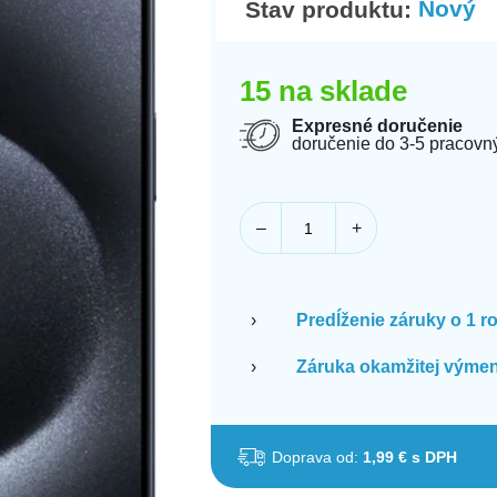
Nový
Stav produktu:
15 na sklade
Expresné doručenie
doručenie do 3-5 pracovn
–
+
›
Predĺženie záruky o 1 r
›
Záruka okamžitej výmen
Doprava od:
1,99 € s DPH