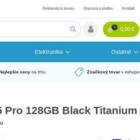
Reklamácia tovaru
Doprava a platba
Kontakt
0
0,00
€
Elektronika
Ostatné
Najlepšie ceny
na trhu
Značkový tovar
v eshope
5 Pro 128GB Black Titanium
du