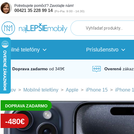
Potrebujete pomôcť? Zavolajte nám!
00421 35 228 99 14
(
Po-Pia: 9:00 - 14:30
)
ubmenu
ubmenu
Mobilné telefóny
Príslušenstvo
ubmenu
Doprava zadarmo
od 349€
Overené
zákaz
Domov
>
Mobilné telefóny
>
Apple
>
iPhone 15
>
iPhone 1
ubmenu
DOPRAVA ZADARMO
ubmenu
-480€