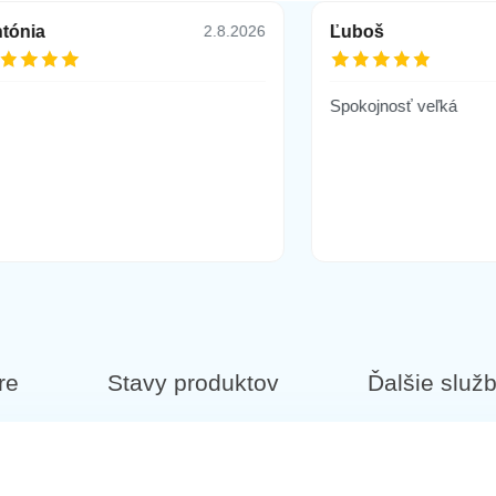
tónia
Ľuboš
2.8.2026
ícka modrá
Spokojnosť veľká
avý
lový
re
Stavy produktov
Ďalšie služ