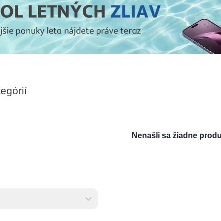
egórií
Nenašli sa žiadne produ
ktov