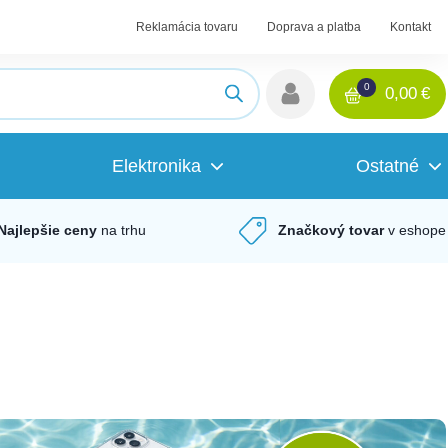
Reklamácia tovaru
Doprava a platba
Kontakt
0
0,00
€
Elektronika
Ostatné
Najlepšie ceny
na trhu
Značkový tovar
v eshope