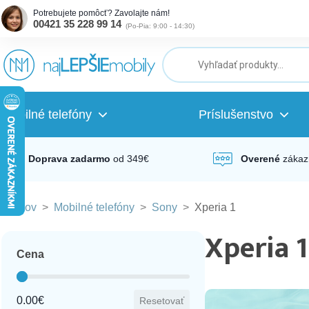
Potrebujete pomôcť? Zavolajte nám!
00421 35 228 99 14
(
Po-Pia: 9:00 - 14:30
)
ubmenu
ubmenu
Mobilné telefóny
Príslušenstvo
ubmenu
Doprava zadarmo
od 349€
Overené
zákaz
Domov
>
Mobilné telefóny
>
Sony
>
Xperia 1
ubmenu
Xperia 1
Cena
ubmenu
Cena
0.00€
Resetovať