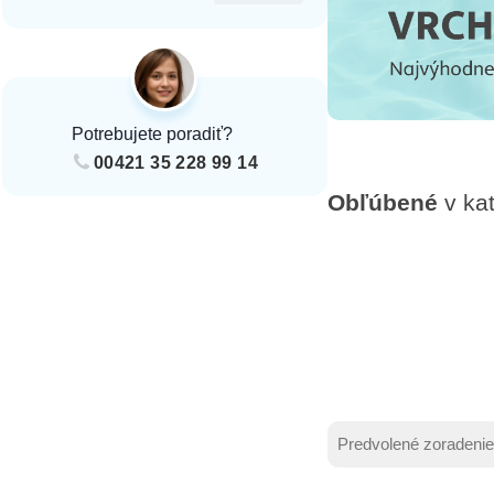
Potrebujete poradiť?
00421 35 228 99 14
Obľúbené
v kat
Zoradenie produ
Sort content
Sort content