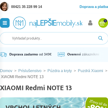
00421 35 228 99 14
Doprava a platba
0
ubmenu
ubmenu
ubmenu
Doprava zadarmo
od 349€
Overené
zákazníkmi
Domov
>
Príslušenstvo
>
Púzdra a kryty
>
Puzdrá Xiaomi
>
ubmenu
XIAOMI Redmi NOTE 13
XIAOMI Redmi NOTE 13
ubmenu