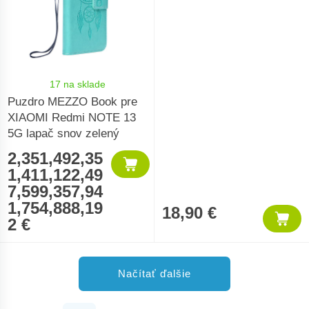
17 na sklade
Puzdro MEZZO Book pre
XIAOMI Redmi NOTE 13
5G lapač snov zelený
2,351,492,35
1,411,122,49
7,599,357,94
1,754,888,19
18,90 €
2 €
Načítať ďalšie