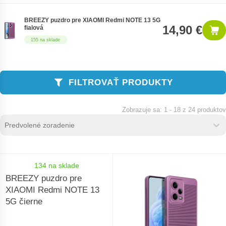
BREEZY puzdro pre XIAOMI Redmi NOTE 13 5G
14,90 €
fialová
155 na sklade
FILTROVAŤ PRODUKTY
1 - 18 z 24 produktov
Zoradenie produktov
Sort content
Sort content
134 na sklade
BREEZY puzdro pre
XIAOMI Redmi NOTE 13
5G čierne