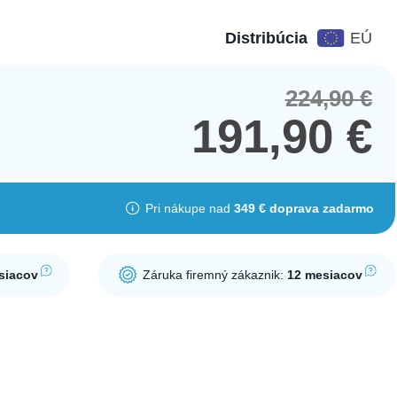
Distribúcia
EÚ
224,90
€
Orig
Cur
pric
pric
191,90
€
was
is:
224,
191,
Pri nákupe nad
349 € doprava zadarmo
siacov
Záruka firemný zákaznik:
12 mesiacov