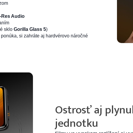
zom
-Res Audio
janím
né sklo
Gorilla Glass 5
)
ponúka, si zahráte aj hardvérovo náročné
Ostrosť aj plynu
jednotku