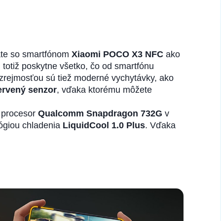
máte so smartfónom
Xiaomi POCO X3 NFC
ako
totiž poskytne všetko, čo od smartfónu
ozrejmosťou sú tiež moderné vychytávky, ako
ervený senzor
, vďaka ktorému môžete
ý procesor
Qualcomm Snapdragon 732G
v
ógiou chladenia
LiquidCool 1.0 Plus
. Vďaka