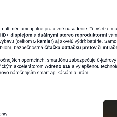
 multimédiami aj plné pracovné nasadenie. To všetko 
 HD+ displejom
a
duálnymi
stereo reproduktormi
vám 
ú výbavu (celkom
5 kamier
) aj skvelú výdrž batérie. Sam
obilom, bezpečnostná
čítačka odtlačku prstov
či
infrač
.
áročnejších operáciách, smartfónu zabezpečuje 8-jadrov
afickým akcelerátorom
Adreno 618
a vylepšenou technol
érovo náročnejším smart aplikáciám a hrám.
ohry