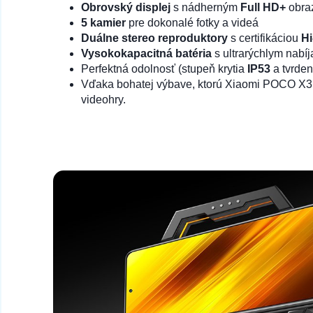
Obrovský displej
s nádherným
Full HD+
obra
5 kamier
pre dokonalé fotky a videá
Duálne stereo reproduktory
s certifikáciou
Hi
Vysokokapacitná batéria
s ultrarýchlym nabí
Perfektná odolnosť (stupeň krytia
IP53
a tvrde
Vďaka bohatej výbave, ktorú Xiaomi POCO X3 
videohry.