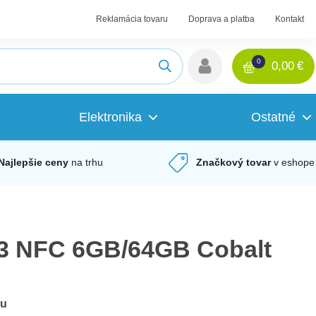
Reklamácia tovaru
Doprava a platba
Kontakt
0
0,00
€
Elektronika
Ostatné
Najlepšie ceny
na trhu
Značkový tovar
v eshope
3 NFC 6GB/64GB Cobalt
du