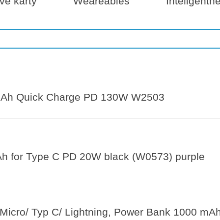
é karty
Weareables
Inteligentn
Ah Quick Charge PD 130W W2503
 for Type C PD 20W black (W0573) purple
 Micro/ Typ C/ Lightning, Power Bank 1000 mA