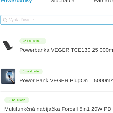
Powerbanky
Slúchadlá
Pamäťov
Vhodné príslušenstvo
Darčeková poukážka 1000€
Vhodné príslušenstvo search
Search content
351 na sklade
Powerbanka VEGER TCE130 25 000m
1 na sklade
Power Bank VEGER PlugOn – 5000mAh
38 na sklade
Multifunkčná nabíjačka Forcell 5in1 20W PD