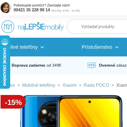
Potrebujete pomôcť? Zavolajte nám!
00421 35 228 99 14
(
Po-Pia: 9:00 - 14:30
)
ubmenu
ubmenu
Mobilné telefóny
Príslušenstvo
ubmenu
Doprava zadarmo
od 349€
Overené
zákaz
Domov
>
Mobilné telefóny
>
Xiaomi
>
Rada POCO
>
Xiao
ubmenu
-15%
ubmenu