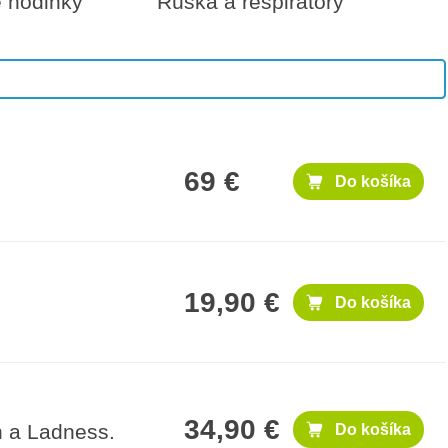
é hodinky
Rúška a respirátory
1,000 €
Do košíka
69 €
Do košíka
19,90 €
Do košíka
34,90 €
h a Ladness.
Do košíka