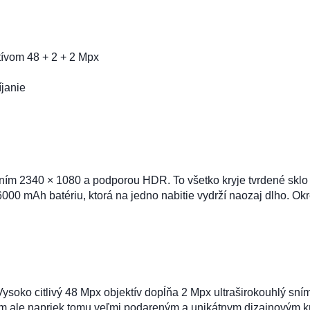
ktívom 48 + 2 + 2 Mpx
janie
ním 2340 × 1080 a podporou HDR. To všetko kryje tvrdené sklo 
00 mAh batériu, ktorá na jedno nabitie vydrží naozaj dlho. Ok
 Vysoko citlivý 48 Mpx objektív dopĺňa 2 Mpx ultraširokouhlý sn
ým ale napriek tomu veľmi podareným a unikátnym dizajnovým k