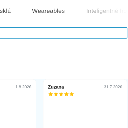
sklá
Weareables
Inteligentné ho
25 €
Do košíka
Zuzana
1.8.2026
31.7.2026