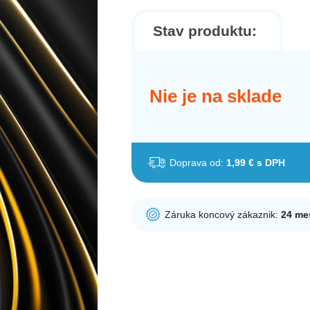
Stav produktu:
Nie je na sklade
Doprava od:
1,99 € s DPH
Záruka koncový zákaznik:
24 me