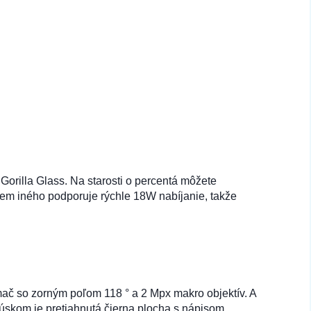
Gorilla Glass. Na starosti o percentá môžete
rem iného podporuje rýchle 18W nabíjanie, takže
ímač so zorným poľom 118 ° a 2 Mpx makro objektív. A
úskom je pretiahnutá čierna plocha s nápisom