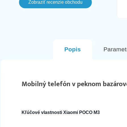
Zobraziť recenzie obchodu
este aj v ten den svietil ako
naskladneny na stranke, avsak
komunikacia bola fajn a objednala som
si inu farbu. Tento Mobil prisiel hned na
druhy den v perfektnom stave.
Odporucam
Popis
Paramet
Mobilný telefón v peknom bazárov
Kľúčové vlastnosti Xiaomi POCO M3