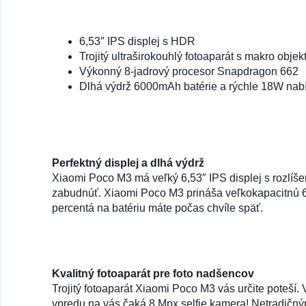
6,53″ IPS displej s HDR
Trojitý ultraširokouhlý fotoaparát s makro obje
Výkonný 8-jadrový procesor Snapdragon 662
Dlhá výdrž 6000mAh batérie a rýchle 18W nabí
Perfektný displej a dlhá výdrž
Xiaomi Poco M3 má veľký 6,53″ IPS displej s rozlíše
zabudnúť. Xiaomi Poco M3 prináša veľkokapacitnú 60
percentá na batériu máte počas chvíle späť.
Kvalitný fotoaparát pre foto nadšencov
Trojitý fotoaparát Xiaomi Poco M3 vás určite poteší.
vpredu na vás čaká 8 Mpx selfie kamera! Netradičn