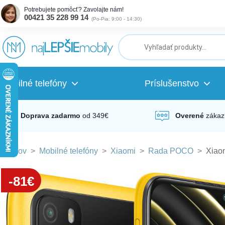
Potrebujete pomôcť? Zavolajte nám!
00421 35 228 99 14
(
Po-Pia: 9:00 - 14:30
)
ubmenu
ubmenu
Mobilné telefóny
Príslušenstvo
ubmenu
Doprava zadarmo
od 349€
Overené
zákaz
Domov
>
Mobilné telefóny
>
Xiaomi
>
Rada POCO
>
Xiao
ubmenu
-81€
ubmenu