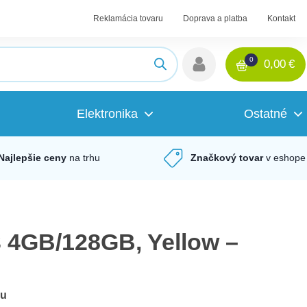
Reklamácia tovaru
Doprava a platba
Kontakt
0
0,00
€
Elektronika
Ostatné
Najlepšie ceny
na trhu
Značkový tovar
v eshope
 4GB/128GB, Yellow –
du