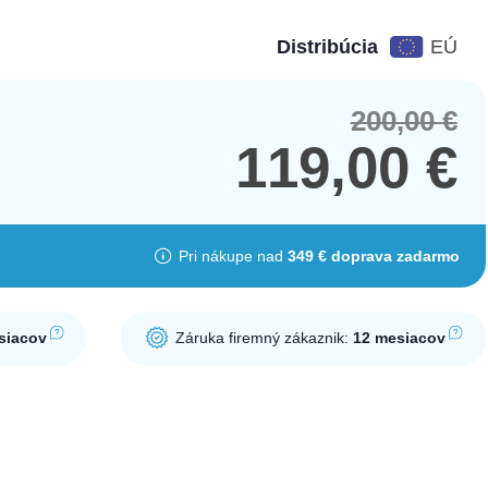
Distribúcia
EÚ
200,00
€
Orig
Cur
pric
pric
119,00
€
was
is:
200,
119,
Pri nákupe nad
349 € doprava zadarmo
siacov
Záruka firemný zákaznik:
12 mesiacov