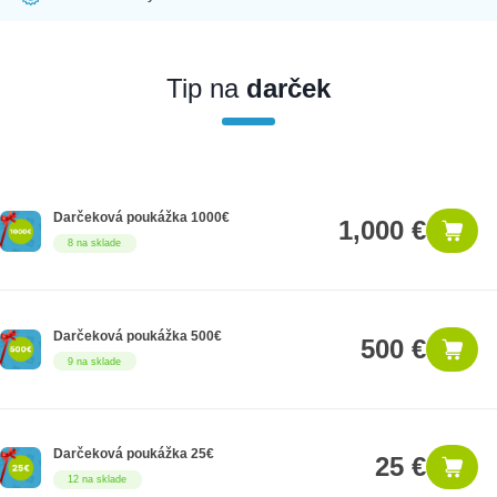
Ak nakúpite tento produkt ako firemný zákazník, dostávate na
produkt zákonnú lehotu na záruku na 12 mesiacov. Ak chcete
nakupovať ako firemný zákazník, musíte sa pred nákupom
Tip na
darček
registrovať. Registrácia podlieha overeniu.
Darčeková poukážka 1000€
1,000 €
8 na sklade
Darčeková poukážka 500€
500 €
9 na sklade
Darčeková poukážka 25€
25 €
12 na sklade