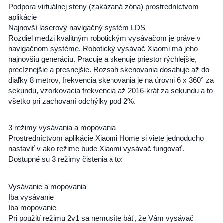
Podpora virtuálnej steny (zakázaná zóna) prostredníctvom
aplikácie
Najnovší laserový navigačný systém LDS
Rozdiel medzi kvalitným robotickým vysávačom je práve v
navigačnom systéme. Robotický vysávač Xiaomi má jeho
najnovšiu generáciu. Pracuje a skenuje priestor rýchlejšie,
precíznejšie a presnejšie. Rozsah skenovania dosahuje až do
diaľky 8 metrov, frekvencia skenovania je na úrovni 6 x 360° za
sekundu, vzorkovacia frekvencia až 2016-krát za sekundu a to
všetko pri zachovaní odchýlky pod 2%.
3 režimy vysávania a mopovania
Prostredníctvom aplikácie Xiaomi Home si viete jednoducho
nastaviť v ako režime bude Xiaomi vysávač fungovať.
Dostupné su 3 režimy čistenia a to:
Vysávanie a mopovania
Iba vysávanie
Iba mopovanie
Pri použití režimu 2v1 sa nemusíte báť, že Vám vysávač