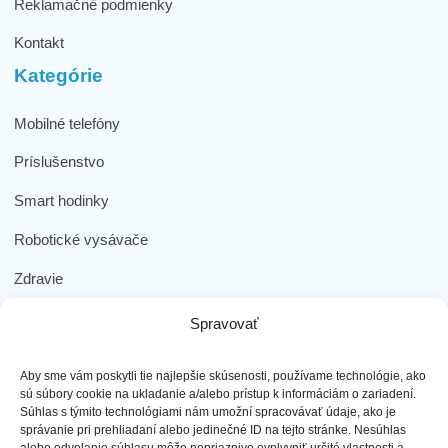
Reklamačné podmienky
Kontakt
Kategórie
Mobilné telefóny
Príslušenstvo
Smart hodinky
Robotické vysávače
Zdravie
Elektromobilita
Spravovať
Herná zóna
Aby sme vám poskytli tie najlepšie skúsenosti, používame technológie, ako
Dôležité odkazy
sú súbory cookie na ukladanie a/alebo prístup k informáciám o zariadení.
Súhlas s týmito technológiami nám umožní spracovávať údaje, ako je
správanie pri prehliadaní alebo jedinečné ID na tejto stránke. Nesúhlas
Obchodné podmienky