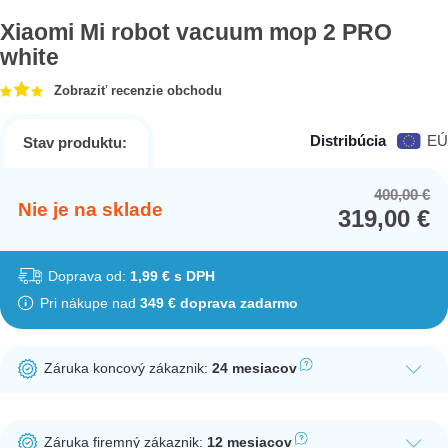
Xiaomi Mi robot vacuum mop 2 PRO
white
Zobraziť recenzie obchodu
Distribúcia
EÚ
Stav produktu:
400,00
€
Or
Cu
Nie je na sklade
319,00
€
pr
pr
wa
is:
40
31
Doprava od:
1,99 € s DPH
Pri nákupe nad
349 € doprava zadarmo
Záruka koncový zákaznik:
24 mesiacov
Ak nakúpite tento produkt ako koncový zákazník, dostávate na
produkt zákonnú lehotu na záruku na 24 mesiacov. Nie je
Záruka firemný zákaznik:
12 mesiacov
potrebná registrácia zákazníckeho účtu.