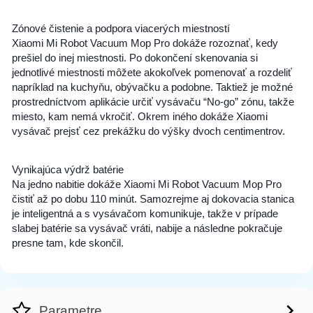
Zónové čistenie a podpora viacerých miestností
Xiaomi Mi Robot Vacuum Mop Pro dokáže rozoznať, kedy
prešiel do inej miestnosti. Po dokončení skenovania si
jednotlivé miestnosti môžete akokoľvek pomenovať a rozdeliť
napríklad na kuchyňu, obývačku a podobne. Taktiež je možné
prostredníctvom aplikácie určiť vysávaču “No-go” zónu, takže
miesto, kam nemá vkročiť. Okrem iného dokáže Xiaomi
vysávač prejsť cez prekážku do výšky dvoch centimentrov.
Vynikajúca výdrž batérie
Na jedno nabitie dokáže Xiaomi Mi Robot Vacuum Mop Pro
čistiť až po dobu 110 minút. Samozrejme aj dokovacia stanica
je inteligentná a s vysávačom komunikuje, takže v prípade
slabej batérie sa vysávač vráti, nabije a následne pokračuje
presne tam, kde skončil.
Parametre