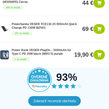
44 €
(W3008PD) čierna
499 na sklade
Powerbanka VEGER TCE130 25 000mAh Quick
69 €
Charge PD 130W W2503
351 na sklade
Power Bank VEGER PlugOn – 5000mAh for
19,90 €
Type C PD 20W black (W0573) purple
1 na sklade
93%
Zobraziť recenzie obchodu