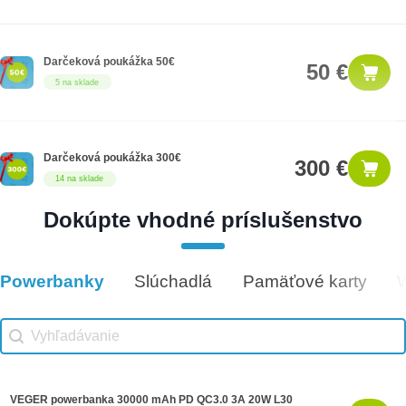
Darčeková poukážka 50€
50 €
5 na sklade
Darčeková poukážka 300€
300 €
14 na sklade
Dokúpte vhodné príslušenstvo
Darčeková poukážka 100€
100 €
7 na sklade
Powerbanky
Slúchadlá
Pamäťové karty
Vhodné príslušenstvo
Vhodné príslušenstvo search
Search content
VEGER powerbanka 30000 mAh PD QC3.0 3A 20W L30