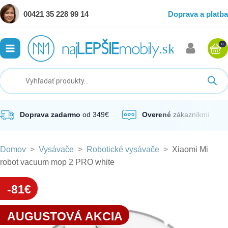
00421 35 228 99 14
Doprava a platba
0
ubmenu
ubmenu
ubmenu
Doprava zadarmo
od 349€
Overené
zákazníkmi
Domov
>
Vysávače
>
Robotické vysávače
>
Xiaomi Mi
ubmenu
robot vacuum mop 2 PRO white
ubmenu
-81€
AUGUSTOVÁ AKCIA