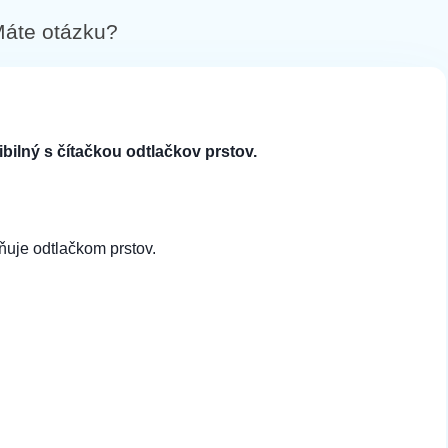
áte otázku?
ilný s čítačkou odtlačkov prstov.
aňuje odtlačkom prstov.