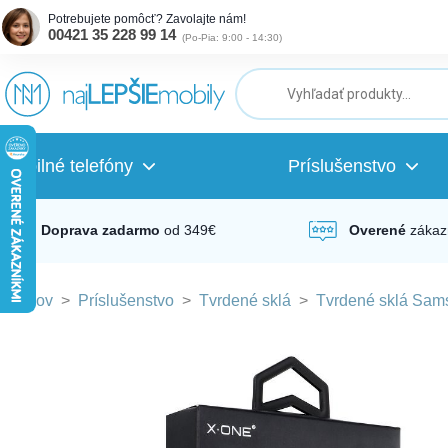
Potrebujete pomôcť? Zavolajte nám!
00421 35 228 99 14
(
Po-Pia: 9:00 - 14:30
)
ubmenu
ubmenu
Mobilné telefóny
Príslušenstvo
ubmenu
Doprava zadarmo
od 349€
Overené
zákaz
Domov
>
Príslušenstvo
>
Tvrdené sklá
>
Tvrdené sklá Sam
ubmenu
ubmenu