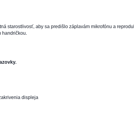
tná starostlivosť, aby sa predišlo záplavám mikrofónu a reproduk
u handričkou.
razovky.
akrivenia displeja