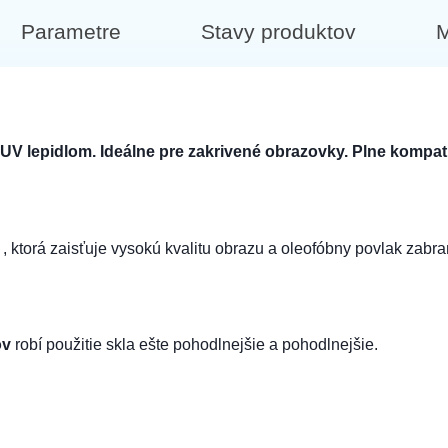
Parametre
Stavy produktov
M
 lepidlom. Ideálne pre zakrivené obrazovky. Plne kompatib
y
, ktorá zaisťuje vysokú kvalitu obrazu a oleofóbny povlak zabr
ov
robí použitie skla ešte pohodlnejšie a pohodlnejšie.