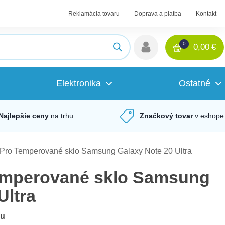
Reklamácia tovaru
Doprava a platba
Kontakt
0
0,00
€
Elektronika
Ostatné
Najlepšie ceny
na trhu
Značkový tovar
v eshope
 Pro Temperované sklo Samsung Galaxy Note 20 Ultra
emperované sklo Samsung
Ultra
du