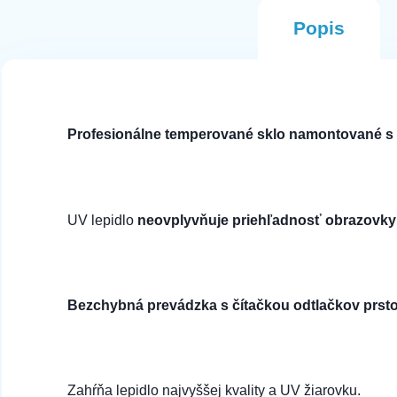
Popis
Profesionálne temperované sklo namontované s UV
UV lepidlo
neovplyvňuje priehľadnosť obrazovk
Bezchybná prevádzka s čítačkou odtlačkov prst
Zahŕňa lepidlo najvyššej kvality a UV žiarovku.