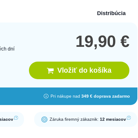
Distribúcia
19,90
€
ých dní
Vložiť do košíka
Pri nákupe nad
349 € doprava zadarmo
siacov
Záruka firemný zákaznik:
12 mesiacov