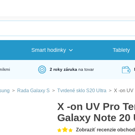
Smart hodinky
Tablety
níkmi
2 roky záruka
na tovar
sung
>
Rada Galaxy S
>
Tvrdené sklo S20 Ultra
>
X -on UV
X -on UV Pro T
Galaxy Note 20 
Zobraziť recenzie obcho