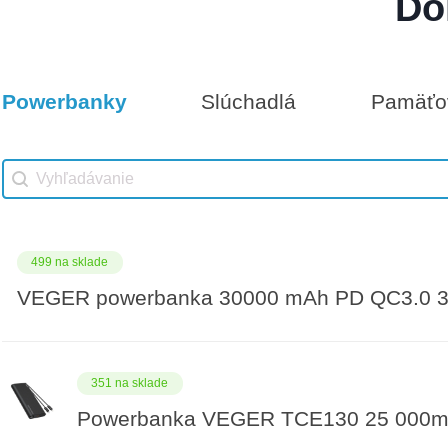
Do
Darčeková poukážka 50€
8 na sklade
Powerbanky
Slúchadlá
Pamäťov
Vhodné príslušenstvo
Darčeková poukážka 1000€
Vhodné príslušenstvo search
Search content
499 na sklade
VEGER powerbanka 30000 mAh PD QC3.0 3
351 na sklade
Powerbanka VEGER TCE130 25 000m