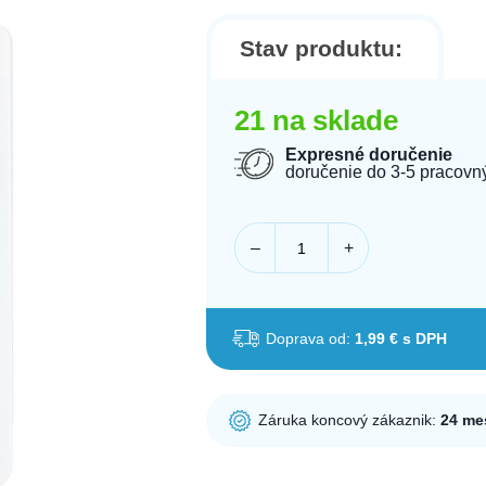
Stav produktu:
21 na sklade
Expresné doručenie
doručenie do 3-5 pracovn
–
+
Doprava od:
1,99 € s DPH
Záruka koncový zákaznik:
24 me