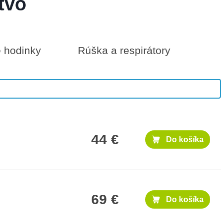
tvo
é hodinky
Rúška a respirátory
1,000 €
Do košíka
44 €
Do košíka
69 €
Do košíka