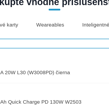
kúpte vhodné príslušens
é karty
Weareables
Inteligentn
A 20W L30 (W3008PD) čierna
Ah Quick Charge PD 130W W2503