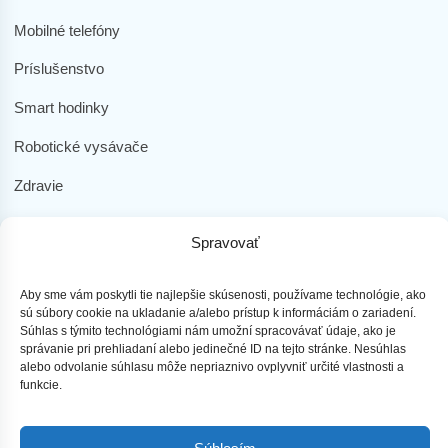
Mobilné telefóny
Príslušenstvo
Smart hodinky
Robotické vysávače
Zdravie
Elektromobilita
Spravovať
Herná zóna
Dôležité odkazy
Aby sme vám poskytli tie najlepšie skúsenosti, používame technológie, ako
sú súbory cookie na ukladanie a/alebo prístup k informáciám o zariadení.
Súhlas s týmito technológiami nám umožní spracovávať údaje, ako je
Obchodné podmienky
správanie pri prehliadaní alebo jedinečné ID na tejto stránke. Nesúhlas
alebo odvolanie súhlasu môže nepriaznivo ovplyvniť určité vlastnosti a
Ochrana osobných údajov
funkcie.
Doprava a platba