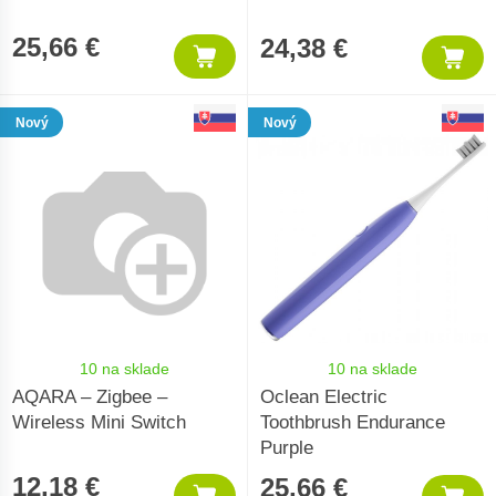
25,66 €
24,38 €
Nový
Nový
10 na sklade
10 na sklade
AQARA – Zigbee –
Oclean Electric
Wireless Mini Switch
Toothbrush Endurance
Purple
12,18 €
25,66 €