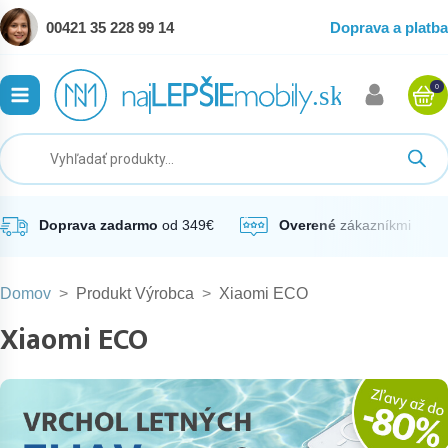
00421 35 228 99 14
Doprava a platba
0
ubmenu
ubmenu
ubmenu
Doprava zadarmo
od 349€
Overené
zákazníkmi
Domov
>
Produkt Výrobca
>
Xiaomi ECO
ubmenu
Xiaomi ECO
ubmenu