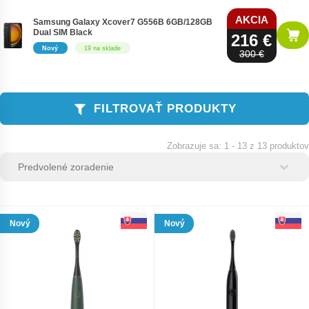
AKCIA
Samsung Galaxy Xcover7 G556B 6GB/128GB
Dual SIM Black
216 €
Nový
19 na sklade
300 €
FILTROVAŤ PRODUKTY
1 - 13 z 13 produktov
Zoradenie produktov
Sort content
Sort content
Nový
Nový