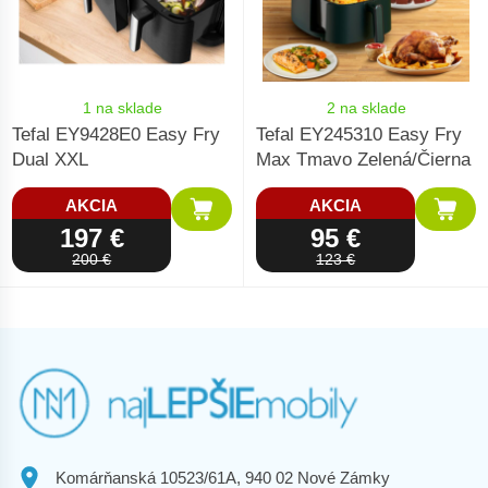
1 na sklade
2 na sklade
Tefal EY9428E0 Easy Fry
Tefal EY245310 Easy Fry
Dual XXL
Max Tmavo Zelená/Čierna
AKCIA
AKCIA
197 €
95 €
200 €
123 €
Komárňanská 10523/61A, 940 02 Nové Zámky