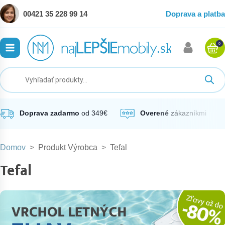
00421 35 228 99 14
Doprava a platba
0
ubmenu
ubmenu
ubmenu
Doprava zadarmo
od 349€
Overené
zákazníkmi
Domov
>
Produkt Výrobca
>
Tefal
ubmenu
Tefal
ubmenu