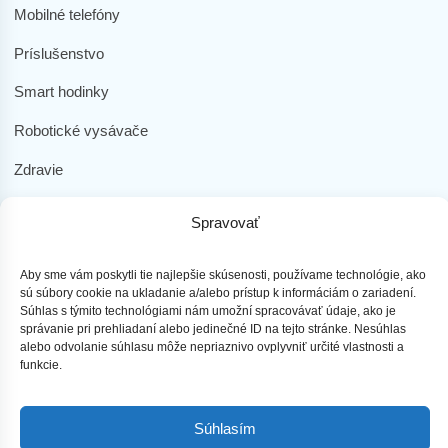
Mobilné telefóny
Príslušenstvo
Smart hodinky
Robotické vysávače
Zdravie
Elektromobilita
Spravovať
Herná zóna
Aby sme vám poskytli tie najlepšie skúsenosti, používame technológie, ako
Dôležité odkazy
sú súbory cookie na ukladanie a/alebo prístup k informáciám o zariadení.
Súhlas s týmito technológiami nám umožní spracovávať údaje, ako je
Obchodné podmienky
správanie pri prehliadaní alebo jedinečné ID na tejto stránke. Nesúhlas
alebo odvolanie súhlasu môže nepriaznivo ovplyvniť určité vlastnosti a
Ochrana osobných údajov
funkcie.
Doprava a platba
Súhlasím
Reklamácia tovaru