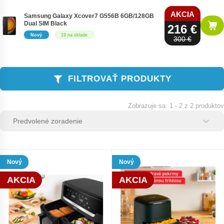
AKCIA
Samsung Galaxy Xcover7 G556B 6GB/128GB
Dual SIM Black
216 €
Nový
19 na sklade
300 €
FILTROVAŤ PRODUKTY
1 - 2 z 2 produktov
Zoradenie produktov
Sort content
Sort content
Nový
Nový
AKCIA
AKCIA