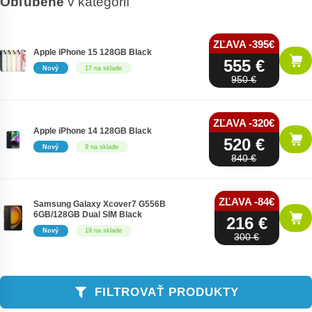
Obľúbené
v kategórií
ZĽAVA -395€
Apple iPhone 15 128GB Black
555 €
Nový
17 na sklade
950 €
ZĽAVA -320€
Apple iPhone 14 128GB Black
520 €
Nový
9 na sklade
840 €
ZĽAVA -84€
Samsung Galaxy Xcover7 G556B
6GB/128GB Dual SIM Black
216 €
Nový
19 na sklade
300 €
FILTROVAŤ PRODUKTY