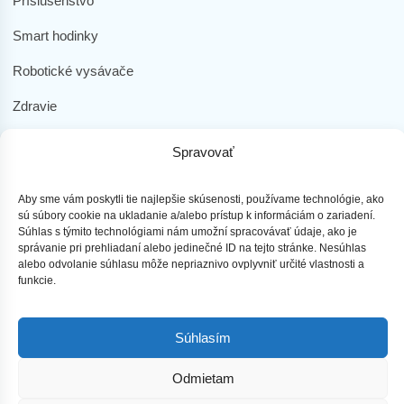
Príslušenstvo
Smart hodinky
Robotické vysávače
Zdravie
Elektromobilita
Spravovať
Herná zóna
Aby sme vám poskytli tie najlepšie skúsenosti, používame technológie, ako
Dôležité odkazy
sú súbory cookie na ukladanie a/alebo prístup k informáciám o zariadení.
Súhlas s týmito technológiami nám umožní spracovávať údaje, ako je
Obchodné podmienky
správanie pri prehliadaní alebo jedinečné ID na tejto stránke. Nesúhlas
alebo odvolanie súhlasu môže nepriaznivo ovplyvniť určité vlastnosti a
funkcie.
Ochrana osobných údajov
Doprava a platba
Súhlasím
Reklamácia tovaru
Odmietam