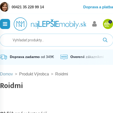
00421 35 228 99 14
Doprava a platba
0
ubmenu
ubmenu
ubmenu
Doprava zadarmo
od 349€
Overené
zákazníkmi
Domov
>
Produkt Výrobca
>
Roidmi
ubmenu
Roidmi
ubmenu