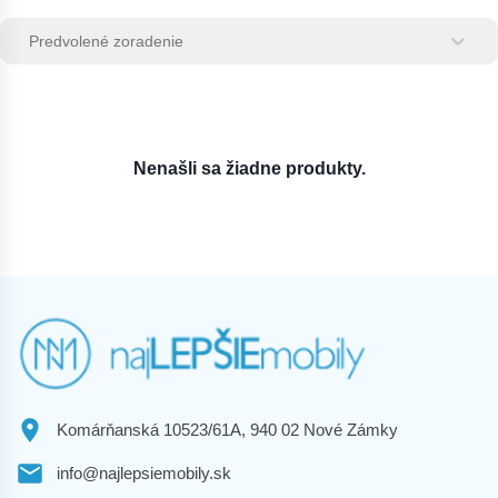
Zoradenie produktov
Sort content
Sort content
Nenašli sa žiadne produkty.
Komárňanská 10523/61A, 940 02 Nové Zámky
info@najlepsiemobily.sk