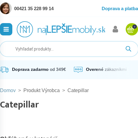
00421 35 228 99 14
Doprava a platba
0
ubmenu
ubmenu
ubmenu
Doprava zadarmo
od 349€
Overené
zákazníkmi
Domov
>
Produkt Výrobca
>
Catepillar
ubmenu
Catepillar
ubmenu