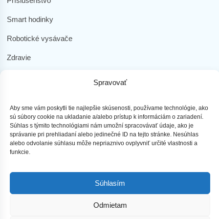
Príslušenstvo
Smart hodinky
Robotické vysávače
Zdravie
Elektromobilita
Spravovať
Herná zóna
Aby sme vám poskytli tie najlepšie skúsenosti, používame technológie, ako
Dôležité odkazy
sú súbory cookie na ukladanie a/alebo prístup k informáciám o zariadení.
Súhlas s týmito technológiami nám umožní spracovávať údaje, ako je
Obchodné podmienky
správanie pri prehliadaní alebo jedinečné ID na tejto stránke. Nesúhlas
alebo odvolanie súhlasu môže nepriaznivo ovplyvniť určité vlastnosti a
funkcie.
Ochrana osobných údajov
Doprava a platba
Súhlasím
Reklamácia tovaru
Odmietam