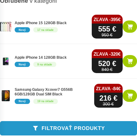
Obľúbené
v kategórií
ZĽAVA -395€
Apple iPhone 15 128GB Black
555 €
Nový
17 na sklade
950 €
ZĽAVA -320€
Apple iPhone 14 128GB Black
520 €
Nový
9 na sklade
840 €
ZĽAVA -84€
Samsung Galaxy Xcover7 G556B
6GB/128GB Dual SIM Black
216 €
Nový
19 na sklade
300 €
FILTROVAŤ PRODUKTY