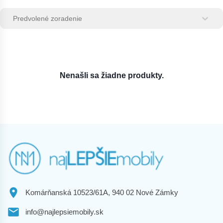
Zoradenie produktov
Sort content
Sort content
Nenašli sa žiadne produkty.
Komárňanská 10523/61A, 940 02 Nové Zámky
info@najlepsiemobily.sk