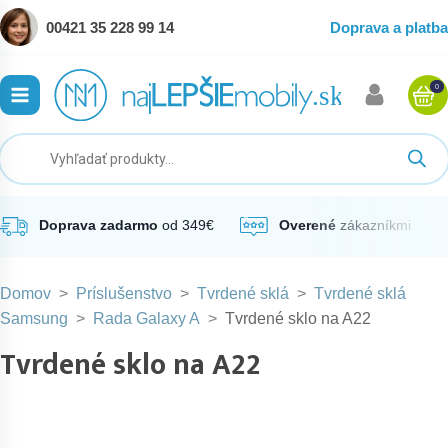
00421 35 228 99 14
Doprava a platba
0
ubmenu
ubmenu
ubmenu
Doprava zadarmo
od 349€
Overené
zákazníkmi
Domov
>
Príslušenstvo
>
Tvrdené sklá
>
Tvrdené sklá
ubmenu
Samsung
>
Rada Galaxy A
>
Tvrdené sklo na A22
Tvrdené sklo na A22
ubmenu