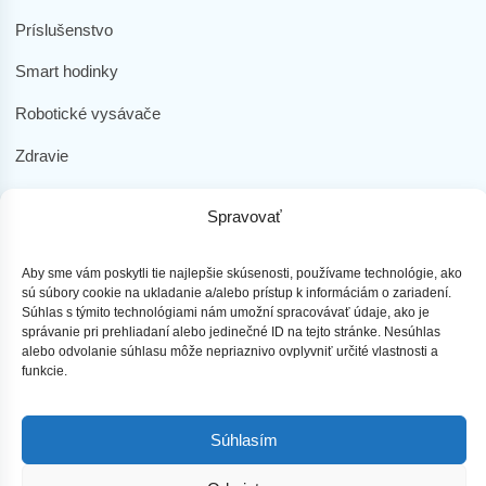
Príslušenstvo
Smart hodinky
Robotické vysávače
Zdravie
Elektromobilita
Spravovať
Herná zóna
Dôležité odkazy
Aby sme vám poskytli tie najlepšie skúsenosti, používame technológie, ako
sú súbory cookie na ukladanie a/alebo prístup k informáciám o zariadení.
Súhlas s týmito technológiami nám umožní spracovávať údaje, ako je
Obchodné podmienky
správanie pri prehliadaní alebo jedinečné ID na tejto stránke. Nesúhlas
alebo odvolanie súhlasu môže nepriaznivo ovplyvniť určité vlastnosti a
Ochrana osobných údajov
funkcie.
Doprava a platba
Súhlasím
Reklamácia tovaru