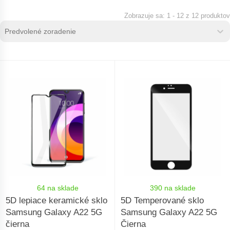
1 - 12 z 12 produktov
Zoradenie produktov
Sort content
Sort content
64 na sklade
390 na sklade
5D lepiace keramické sklo
5D Temperované sklo
Samsung Galaxy A22 5G
Samsung Galaxy A22 5G
čierna
Čierna