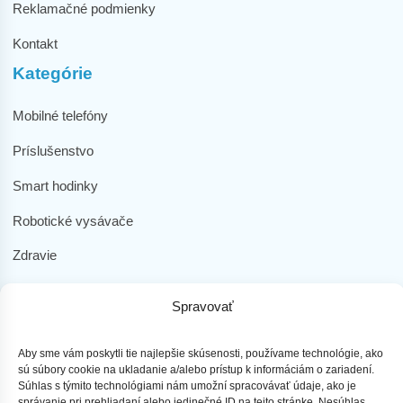
Reklamačné podmienky
Kontakt
Kategórie
Mobilné telefóny
Príslušenstvo
Smart hodinky
Robotické vysávače
Zdravie
Elektromobilita
Spravovať
Herná zóna
Dôležité odkazy
Aby sme vám poskytli tie najlepšie skúsenosti, používame technológie, ako
sú súbory cookie na ukladanie a/alebo prístup k informáciám o zariadení.
Súhlas s týmito technológiami nám umožní spracovávať údaje, ako je
Obchodné podmienky
správanie pri prehliadaní alebo jedinečné ID na tejto stránke. Nesúhlas