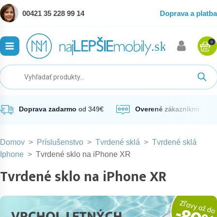
00421 35 228 99 14
Doprava a platba
0
ubmenu
ubmenu
ubmenu
Doprava zadarmo
od 349€
Overené
zákazníkmi
Domov
>
Príslušenstvo
>
Tvrdené sklá
>
Tvrdené sklá
ubmenu
Iphone
>
Tvrdené sklo na iPhone XR
Tvrdené sklo na iPhone XR
ubmenu