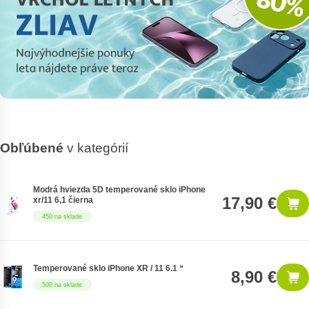
Obľúbené
v kategórií
Modrá hviezda 5D temperované sklo iPhone
17,90 €
xr/11 6,1 čierna
450 na sklade
Temperované sklo iPhone XR / 11 6.1 “
8,90 €
500 na sklade