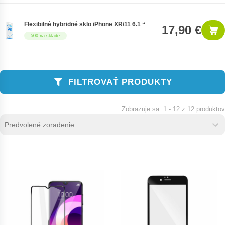
Flexibilné hybridné sklo iPhone XR/11 6.1 “
17,90 €
500 na sklade
FILTROVAŤ PRODUKTY
1 - 12 z 12 produktov
Zoradenie produktov
Sort content
Sort content