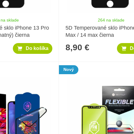
 na sklade
264 na sklade
 sklo iPhone 13 Pro
5D Temperované sklo iPhon
atný) čierna
Max / 14 max čierna
8,90 €
Do košíka
D
Nový