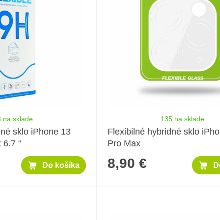
 na sklade
135 na sklade
dné sklo iPhone 13
Flexibilné hybridné sklo iPh
6.7 “
Pro Max
8,90 €
Do košíka
D