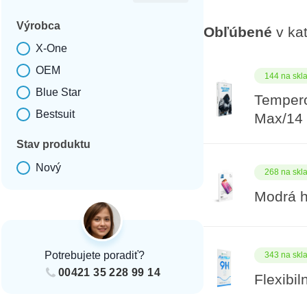
Výrobca
Obľúbené
v kat
X-One
Výrobca
OEM
144 na skl
Blue Star
Tempero
Bestsuit
Max/14 
Stav produktu
Nový
268 na skl
Stav produktu
Modrá h
Potrebujete poradiť?
343 na skl
00421 35 228 99 14
Flexibi