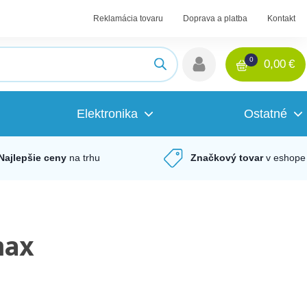
Reklamácia tovaru
Doprava a platba
Kontakt
0
0,00
€
Elektronika
Ostatné
Najlepšie ceny
na trhu
Značkový tovar
v eshope
max