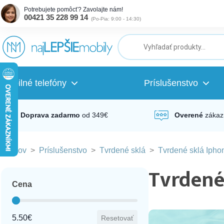
Potrebujete pomôcť? Zavolajte nám!
00421 35 228 99 14
(
Po-Pia: 9:00 - 14:30
)
ubmenu
ubmenu
Mobilné telefóny
Príslušenstvo
ubmenu
Doprava zadarmo
od 349€
Overené
zákaz
Domov
>
Príslušenstvo
>
Tvrdené sklá
>
Tvrdené sklá Ipho
ubmenu
Tvrdené
Cena
ubmenu
Cena
5.50€
Resetovať