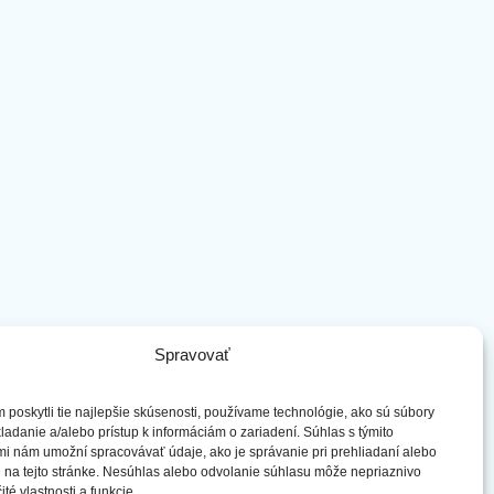
Spravovať
poskytli tie najlepšie skúsenosti, používame technológie, ako sú súbory
ladanie a/alebo prístup k informáciám o zariadení. Súhlas s týmito
i nám umožní spracovávať údaje, ako je správanie pri prehliadaní alebo
 na tejto stránke. Nesúhlas alebo odvolanie súhlasu môže nepriaznivo
ité vlastnosti a funkcie.