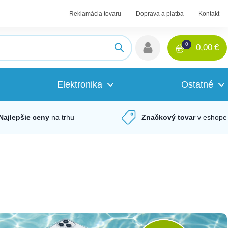
Reklamácia tovaru
Doprava a platba
Kontakt
0
0,00
€
Elektronika
Ostatné
Najlepšie ceny
na trhu
Značkový tovar
v eshope