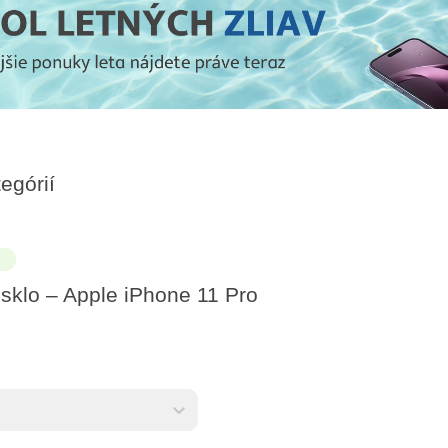
egórií
e
 sklo – Apple iPhone 11 Pro
ktov