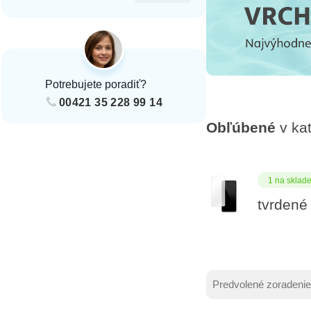
Potrebujete poradiť?
00421 35 228 99 14
Obľúbené
v kat
1 na sklad
tvrdené
Zoradenie produ
Sort content
Sort content