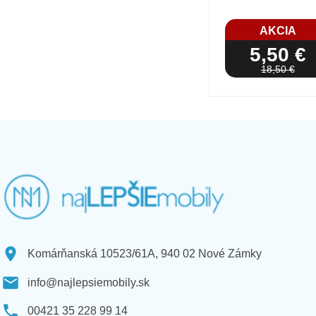
AKCIA
5,50 €
18,50 €
Komárňanská 10523/61A, 940 02 Nové Zámky
info@najlepsiemobily.sk
00421 35 228 99 14