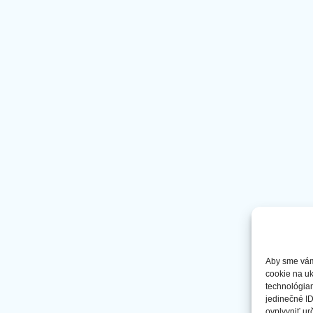
Aby sme vám 
cookie na uk
technológiam
jedinečné ID
ovplyvniť urč