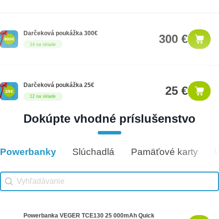
Darčeková poukážka 300€
300 €
14 na sklade
Darčeková poukážka 25€
25 €
12 na sklade
Dokúpte vhodné príslušenstvo
Darčeková poukážka 50€
50 €
5 na sklade
Powerbanky
Slúchadlá
Pamäťové karty
Vhodné príslušenstvo
Vhodné príslušenstvo search
Search content
Powerbanka VEGER TCE130 25 000mAh Quick