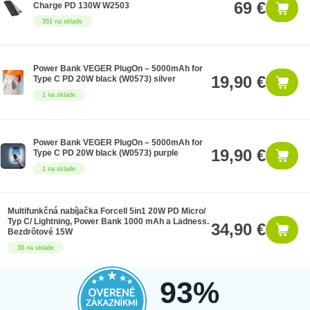
69 €
Charge PD 130W W2503
351 na sklade
Power Bank VEGER PlugOn – 5000mAh for
19,90 €
Type C PD 20W black (W0573) silver
1 na sklade
Power Bank VEGER PlugOn – 5000mAh for
19,90 €
Type C PD 20W black (W0573) purple
1 na sklade
Multifunkčná nabíjačka Forcell 5in1 20W PD Micro/
Typ C/ Lightning, Power Bank 1000 mAh a Ladness.
34,90 €
Bezdrôtové 15W
38 na sklade
93%