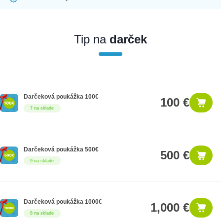
Ak nakúpite tento produkt ako firemný zákazník, dostávate na
produkt zákonnú lehotu na záruku na 12 mesiacov. Ak chcete
nakupovať ako firemný zákazník, musíte sa pred nákupom
Tip na
darček
registrovať. Registrácia podlieha overeniu.
Darčeková poukážka 100€
100 €
7 na sklade
Darčeková poukážka 500€
500 €
9 na sklade
Darčeková poukážka 1000€
1,000 €
8 na sklade