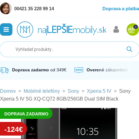
00421 35 228 99 14
Doprava a platba
0
ubmenu
ubmenu
ubmenu
Doprava zadarmo
od 349€
Overené
zákazníkmi
Domov
>
Mobilné telefóny
>
Sony
>
Xperia 5 IV
>
Sony
ubmenu
Xperia 5 IV 5G XQ-CQ72 8GB/256GB Dual SIM Black
ubmenu
DOPRAVA ZADARMO
-124€