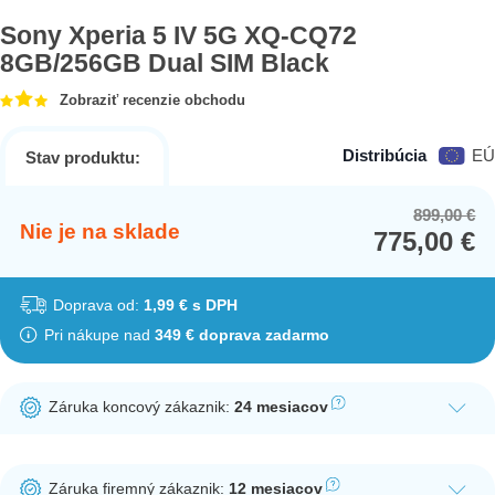
Sony Xperia 5 IV 5G XQ-CQ72
8GB/256GB Dual SIM Black
Zobraziť recenzie obchodu
Distribúcia
EÚ
Stav produktu:
899,00
€
Or
Cu
Nie je na sklade
775,00
€
pr
pr
wa
is:
89
77
Doprava od:
1,99 € s DPH
Pri nákupe nad
349 € doprava zadarmo
Záruka koncový zákaznik:
24 mesiacov
Ak nakúpite tento produkt ako koncový zákazník, dostávate na
produkt zákonnú lehotu na záruku na 24 mesiacov. Nie je
Záruka firemný zákaznik:
12 mesiacov
potrebná registrácia zákazníckeho účtu.