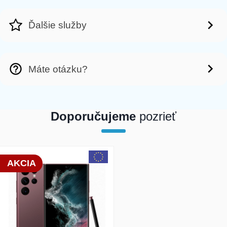
Ďalšie služby
Máte otázku?
Doporučujeme
pozrieť
array(1) { [0]=> int(26064) }
AKCIA