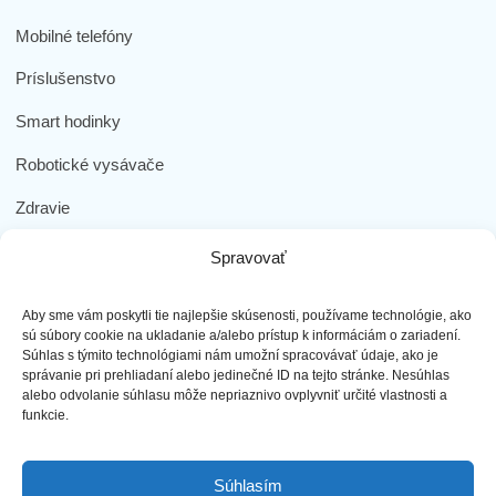
Mobilné telefóny
Príslušenstvo
Smart hodinky
Robotické vysávače
Zdravie
Elektromobilita
Spravovať
Herná zóna
Aby sme vám poskytli tie najlepšie skúsenosti, používame technológie, ako
Dôležité odkazy
sú súbory cookie na ukladanie a/alebo prístup k informáciám o zariadení.
Súhlas s týmito technológiami nám umožní spracovávať údaje, ako je
správanie pri prehliadaní alebo jedinečné ID na tejto stránke. Nesúhlas
Obchodné podmienky
alebo odvolanie súhlasu môže nepriaznivo ovplyvniť určité vlastnosti a
funkcie.
Ochrana osobných údajov
Doprava a platba
Súhlasím