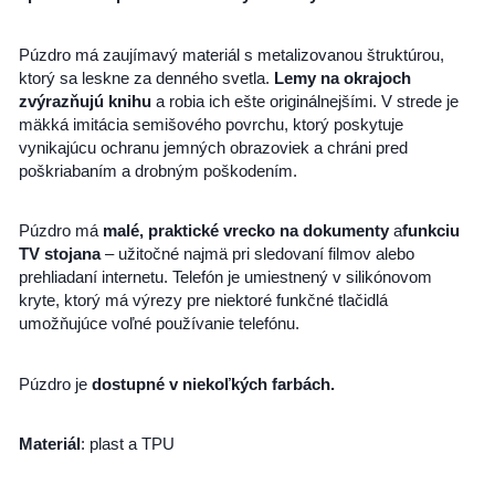
Púzdro má zaujímavý materiál s metalizovanou štruktúrou,
ktorý sa leskne za denného svetla.
Lemy na okrajoch
zvýrazňujú knihu
a robia ich ešte originálnejšími. V strede je
mäkká imitácia semišového povrchu, ktorý poskytuje
vynikajúcu ochranu jemných obrazoviek a chráni pred
poškriabaním a drobným poškodením.
Púzdro má
malé, praktické vrecko na dokumenty
a
funkciu
TV stojana
– užitočné najmä pri sledovaní filmov alebo
prehliadaní internetu. Telefón je umiestnený v silikónovom
kryte, ktorý má výrezy pre niektoré funkčné tlačidlá
umožňujúce voľné používanie telefónu.
Púzdro je
dostupné v niekoľkých farbách.
Materiál
: plast a
TPU