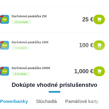
Darčeková poukážka 25€
25 €
12 na sklade
Darčeková poukážka 100€
100 €
7 na sklade
Darčeková poukážka 1000€
1,000 €
8 na sklade
Dokúpte vhodné príslušenstvo
Darčeková poukážka 50€
50 €
5 na sklade
Powerbanky
Slúchadlá
Pamäťové karty
Vhodné príslušenstvo