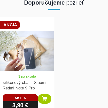
Doporučujeme
pozrieť
array(1) { [0]=> int(19830) }
AKCIA
3 na sklade
silikónový obal – Xiaomi
Redmi Note 9 Pro
AKCIA
3,90 €