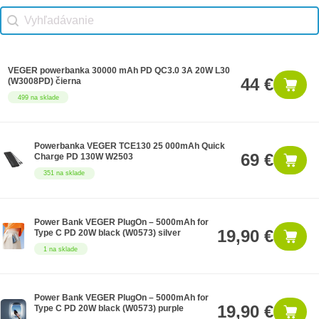
Vhodné príslušenstvo search
Search content
VEGER powerbanka 30000 mAh PD QC3.0 3A 20W L30
44 €
(W3008PD) čierna
499 na sklade
Powerbanka VEGER TCE130 25 000mAh Quick
69 €
Charge PD 130W W2503
351 na sklade
Power Bank VEGER PlugOn – 5000mAh for
19,90 €
Type C PD 20W black (W0573) silver
1 na sklade
Power Bank VEGER PlugOn – 5000mAh for
19,90 €
Type C PD 20W black (W0573) purple