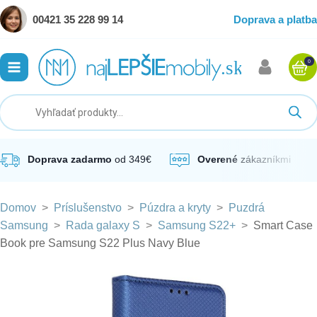
00421 35 228 99 14
Doprava a platba
0
ubmenu
ubmenu
ubmenu
Doprava zadarmo
od 349€
Overené
zákazníkmi
Domov
>
Príslušenstvo
>
Púzdra a kryty
>
Puzdrá
ubmenu
Samsung
>
Rada galaxy S
>
Samsung S22+
>
Smart Case
Book pre Samsung S22 Plus Navy Blue
ubmenu