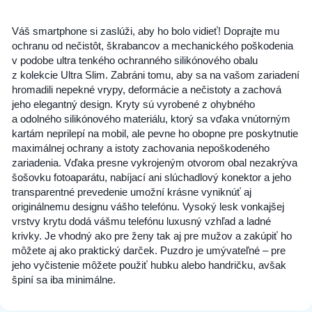
Váš smartphone si zaslúži, aby ho bolo vidieť! Doprajte mu
ochranu od nečistôt, škrabancov a mechanického poškodenia
v podobe ultra tenkého ochranného silikónového obalu
z kolekcie Ultra Slim. Zabráni tomu, aby sa na vašom zariadení
hromadili nepekné vrypy, deformácie a nečistoty a zachová
jeho elegantný design. Kryty sú vyrobené z ohybného
a odolného silikónového materiálu, ktorý sa vďaka vnútorným
kartám neprilepí na mobil, ale pevne ho obopne pre poskytnutie
maximálnej ochrany a istoty zachovania nepoškodeného
zariadenia. Vďaka presne vykrojeným otvorom obal nezakrýva
šošovku fotoaparátu, nabíjací ani slúchadlový konektor a jeho
transparentné prevedenie umožní krásne vyniknúť aj
originálnemu designu vášho telefónu. Vysoký lesk vonkajšej
vrstvy krytu dodá vášmu telefónu luxusný vzhľad a ladné
krivky. Je vhodný ako pre ženy tak aj pre mužov a zakúpiť ho
môžete aj ako praktický darček. Puzdro je umývateľné – pre
jeho vyčistenie môžete použiť hubku alebo handričku, avšak
špiní sa iba minimálne.