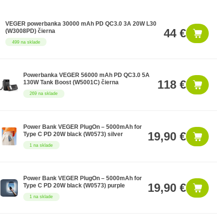
VEGER powerbanka 30000 mAh PD QC3.0 3A 20W L30
44 €
(W3008PD) čierna
499 na sklade
Powerbanka VEGER 56000 mAh PD QC3.0 5A
118 €
130W Tank Boost (W5001C) čierna
269 na sklade
Power Bank VEGER PlugOn – 5000mAh for
19,90 €
Type C PD 20W black (W0573) silver
1 na sklade
Power Bank VEGER PlugOn – 5000mAh for
19,90 €
Type C PD 20W black (W0573) purple
1 na sklade