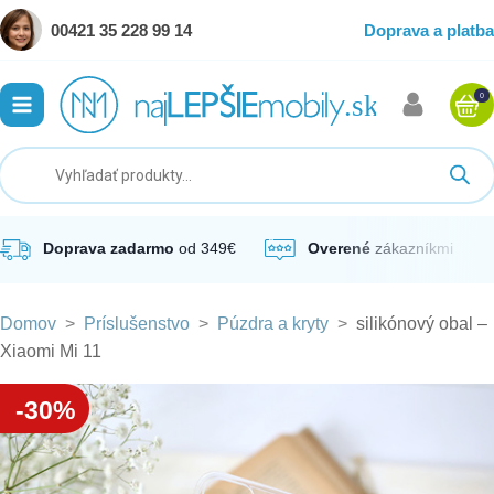
00421 35 228 99 14
Doprava a platba
0
ubmenu
ubmenu
ubmenu
Doprava zadarmo
od 349€
Overené
zákazníkmi
Domov
>
Príslušenstvo
>
Púzdra a kryty
>
silikónový obal –
ubmenu
Xiaomi Mi 11
ubmenu
-30%