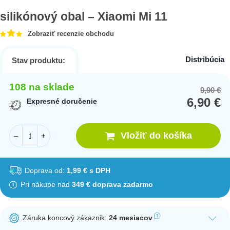
silikónový obal – Xiaomi Mi 11
Zobraziť recenzie obchodu
Distribúcia
Stav produktu:
108 na sklade
9,90
€
Or
Cu
6,90
€
pr
pr
Expresné doručenie
wa
is:
9,
6,
Vložiť do košíka
–
+
Doprava od:
1,99 € s DPH
Pri nákupe nad
349 € doprava zadarmo
Záruka koncový zákaznik:
24 mesiacov