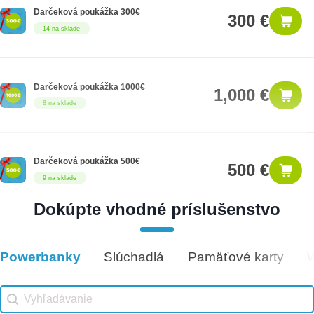
Darčeková poukážka 300€
300 €
14 na sklade
Darčeková poukážka 1000€
1,000 €
8 na sklade
Darčeková poukážka 500€
500 €
9 na sklade
Dokúpte vhodné príslušenstvo
Darčeková poukážka 50€
50 €
5 na sklade
Powerbanky
Slúchadlá
Pamäťové karty
Vhodné príslušenstvo
Vhodné príslušenstvo search
Search content