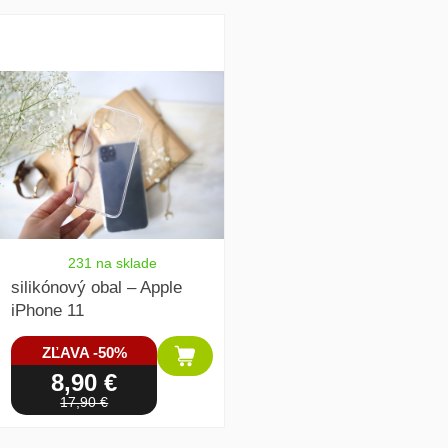
array(1) { [0]=> int(19942) }
231 na sklade
silikónový obal – Apple
iPhone 11
ZĽAVA -50%
8,90 €
17,90 €