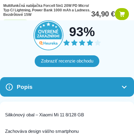
Multifunkčná nabíjačka Forcell 5in1 20W PD Micro/
Typ C/ Lightning, Power Bank 1000 mAh a Ladness.
34,90 €
Bezdrôtové 15W
38 na sklade
93%
Zobraziť recenzie obchodu
Popis
Silikónový obal – Xiaomi Mi 11 8/128 GB
Zachováva design vášho smartphonu