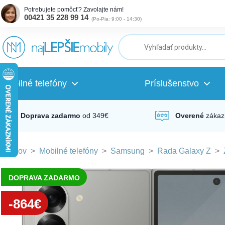
Potrebujete pomôcť? Zavolajte nám!
00421 35 228 99 14
(
Po-Pia: 9:00 - 14:30
)
ubmenu
ubmenu
Mobilné telefóny
Príslušenstvo
ubmenu
Doprava zadarmo
od 349€
Overené
zákaz
Domov
>
Mobilné telefóny
>
Samsung
>
Rada Galaxy Z
>
ubmenu
DOPRAVA ZADARMO
ubmenu
-864€