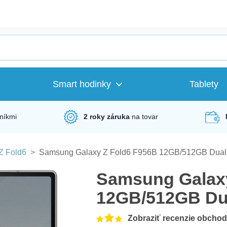
Smart hodinky
Tablety
níkmi
2 roky záruka
na tovar
Z Fold6
>
Samsung Galaxy Z Fold6 F956B 12GB/512GB Dual 
Samsung Galax
12GB/512GB Dua
Zobraziť recenzie obcho