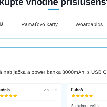
kúpte vhodné príslušens
lá
Pamäťové karty
Weareables
vá nabíjačka a power banka 8000mAh, s USB 
tónia
Ľuboš
2.8.2026
Spokojnosť veľká