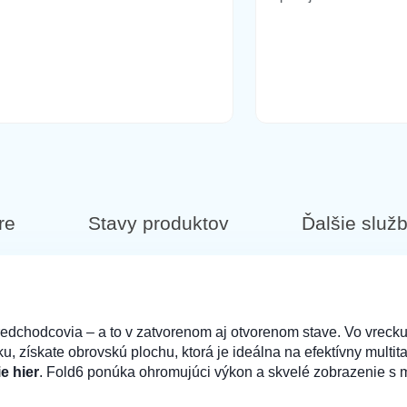
re
Stavy produktov
Ďalšie služ
predchodcovia – a to v zatvorenom aj otvorenom stave. Vo vreck
, získate obrovskú plochu, ktorá je ideálna na efektívny multit
e hier
. Fold6 ponúka ohromujúci výkon a skvelé zobrazenie s 