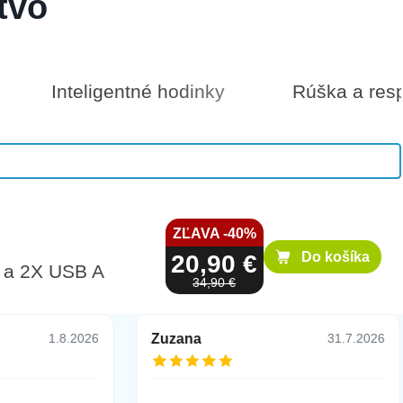
tvo
Inteligentné hodinky
Rúška a resp
500 €
Do košíka
ZĽAVA -40%
Do košíka
20,90 €
C a 2X USB A
34,90 €
Zuzana
1.8.2026
31.7.2026