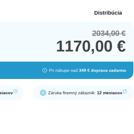
Distribúcia
2034,00
€
Orig
Cur
pric
pric
1170,00
€
was
is:
2034
1170
Pri nákupe nad
349 € doprava zadarmo
siacov
Záruka firemný zákaznik:
12 mesiacov