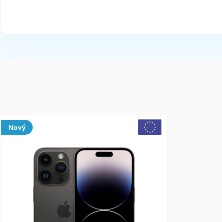
array(1) { [0]=> int(200576) }
Nový