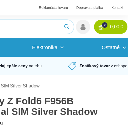
Reklamácia tovaru
Doprava a platba
Kontakt
0
0,00
€
Elektronika
Ostatné
Najlepšie ceny
na trhu
Značkový tovar
v eshope
SIM Silver Shadow
y Z Fold6 F956B
l SIM Silver Shadow
du