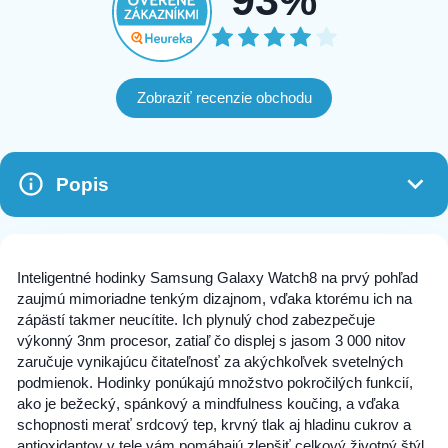
93%
Zobraziť recenzie obchodu
Popis
Inteligentné hodinky Samsung Galaxy Watch8 na prvý pohľad
zaujmú mimoriadne tenkým dizajnom, vďaka ktorému ich na
zápästí takmer neucítite. Ich plynulý chod zabezpečuje
výkonný 3nm procesor, zatiaľ čo displej s jasom 3 000 nitov
zaručuje vynikajúcu čitateľnosť za akýchkoľvek svetelných
podmienok. Hodinky ponúkajú množstvo pokročilých funkcií,
ako je bežecký, spánkový a mindfulness koučing, a vďaka
schopnosti merať srdcový tep, krvný tlak aj hladinu cukrov a
antioxidantov v tele vám pomáhajú zlepšiť celkový životný štýl.