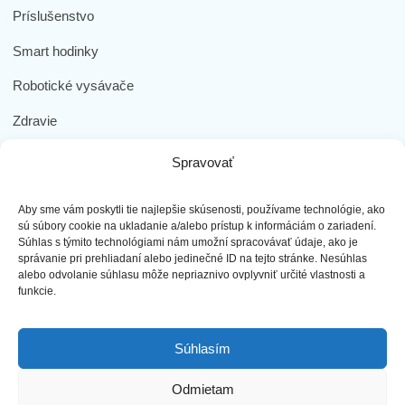
Príslušenstvo
Smart hodinky
Robotické vysávače
Zdravie
Elektromobilita
Spravovať
Herná zóna
Aby sme vám poskytli tie najlepšie skúsenosti, používame technológie, ako
Dôležité odkazy
sú súbory cookie na ukladanie a/alebo prístup k informáciám o zariadení.
Súhlas s týmito technológiami nám umožní spracovávať údaje, ako je
správanie pri prehliadaní alebo jedinečné ID na tejto stránke. Nesúhlas
Obchodné podmienky
alebo odvolanie súhlasu môže nepriaznivo ovplyvniť určité vlastnosti a
funkcie.
Ochrana osobných údajov
Doprava a platba
Súhlasím
Reklamácia tovaru
Odmietam