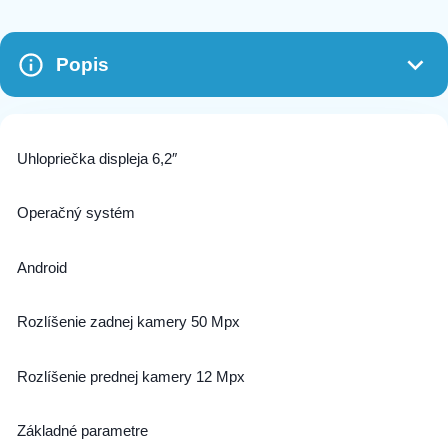
Kryt ELECTRO MAG COVER kompatibilný s
10,99 €
MagSafe pre SAMSUNG S25 ružovo-zlatý
423 na sklade
Popis
Kryt ELECTRO MAG COVER kompatibilný s
10,99 €
MagSafe pre SAMSUNG S25 modrý
Uhlopriečka displeja 6,2″
421 na sklade
Operačný systém
Android
Rozlíšenie zadnej kamery 50 Mpx
Rozlíšenie prednej kamery 12 Mpx
Základné parametre