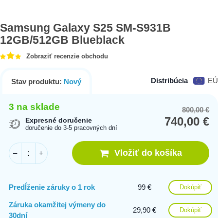
Samsung Galaxy S25 SM-S931B
12GB/512GB Blueblack
Zobraziť recenzie obchodu
Distribúcia
EÚ
Stav produktu:
Nový
3 na sklade
800,00
€
Or
Cu
740,00
€
pr
pr
Expresné doručenie
doručenie do 3-5 pracovných dní
wa
is:
80
74
Vložiť do košíka
–
+
Predĺženie záruky o 1 rok
99 €
Dokúpiť
Záruka okamžitej výmeny do
29,90 €
Dokúpiť
30dní