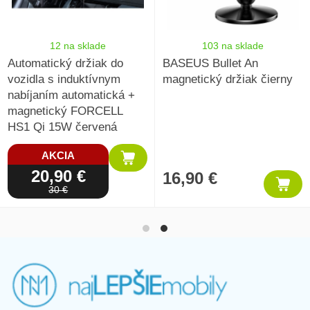
12 na sklade
103 na sklade
Automatický držiak do
BASEUS Bullet An
vozidla s induktívnym
magnetický držiak čierny
nabíjaním automatická +
magnetický FORCELL
HS1 Qi 15W červená
AKCIA
20,90 €
16,90 €
30 €