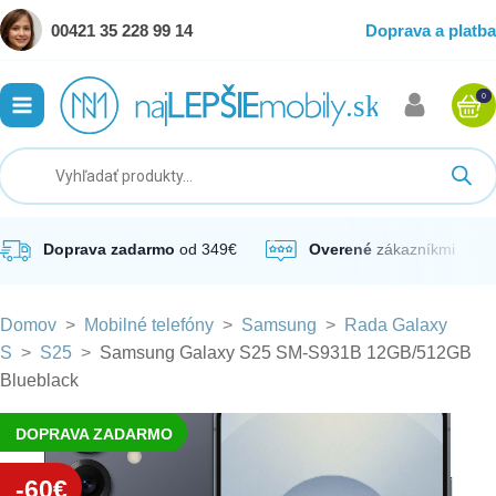
00421 35 228 99 14
Doprava a platba
0
ubmenu
ubmenu
ubmenu
Doprava zadarmo
od 349€
Overené
zákazníkmi
Domov
>
Mobilné telefóny
>
Samsung
>
Rada Galaxy
ubmenu
S
>
S25
>
Samsung Galaxy S25 SM-S931B 12GB/512GB
Blueblack
ubmenu
DOPRAVA ZADARMO
-60€