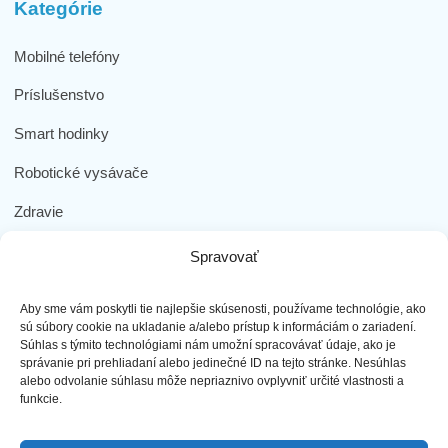
Kategórie
Mobilné telefóny
Príslušenstvo
Smart hodinky
Robotické vysávače
Zdravie
Elektromobilita
Spravovať
Herná zóna
Aby sme vám poskytli tie najlepšie skúsenosti, používame technológie, ako
Dôležité odkazy
sú súbory cookie na ukladanie a/alebo prístup k informáciám o zariadení.
Súhlas s týmito technológiami nám umožní spracovávať údaje, ako je
správanie pri prehliadaní alebo jedinečné ID na tejto stránke. Nesúhlas
Obchodné podmienky
alebo odvolanie súhlasu môže nepriaznivo ovplyvniť určité vlastnosti a
funkcie.
Ochrana osobných údajov
Doprava a platba