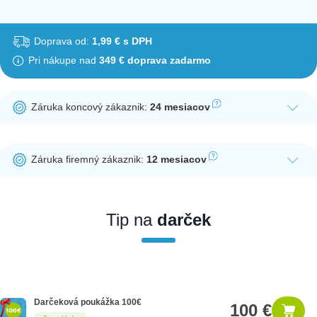
Doprava od:
1,99 € s DPH
Pri nákupe nad
349 € doprava zadarmo
Záruka koncový zákaznik:
24 mesiacov
Ak nakúpite tento produkt ako koncový zákazník, dostávate na
produkt zákonnú lehotu na záruku na 24 mesiacov. Nie je
Záruka firemný zákaznik:
12 mesiacov
potrebná registrácia zákazníckeho účtu.
Ak nakúpite tento produkt ako firemný zákazník, dostávate na
produkt zákonnú lehotu na záruku na 12 mesiacov. Ak chcete
nakupovať ako firemný zákazník, musíte sa pred nákupom
Tip na
darček
registrovať. Registrácia podlieha overeniu.
Darčeková poukážka 100€
100 €