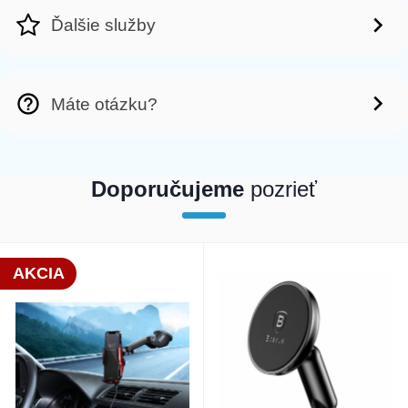
Ďalšie služby
Máte otázku?
Doporučujeme
pozrieť
nt(86973) [2]=> int(231470) [3]=>
AKCIA
 int(21533) }