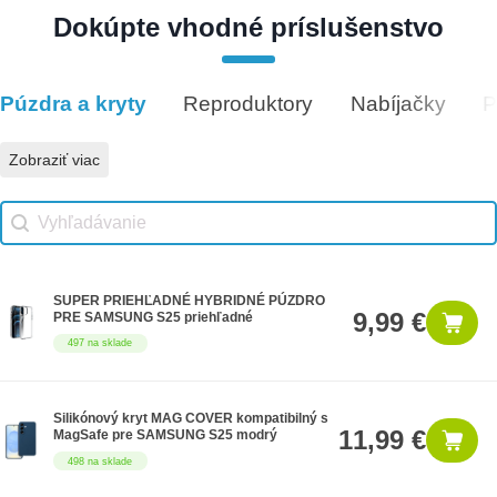
Dokúpte vhodné príslušenstvo
Darčeková poukážka 500€
500 €
9 na sklade
Púzdra a kryty
Reproduktory
Nabíjačky
P
Vhodné príslušenstvo
Zobraziť viac
Vhodné príslušenstvo search
Search content
SUPER PRIEHĽADNÉ HYBRIDNÉ PÚZDRO
9,99 €
PRE SAMSUNG S25 priehľadné
497 na sklade
Silikónový kryt MAG COVER kompatibilný s
11,99 €
MagSafe pre SAMSUNG S25 modrý
498 na sklade