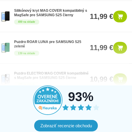
Silikónový kryt MAG COVER kompatibilný s
11,99 €
MagSafe pre SAMSUNG S25 čierny
499 na sklade
Puzdro ROAR LUNA pre SAMSUNG S25
11,99 €
zelené
139 na sklade
Puzdro ELECTRO MAG COVER kompatibilné
10,99 €
s MagSafe pre SAMSUNG S25 čierne
499 na sklade
93%
Priehľadné puzdro pre Samsung S25 2 mm,
11,99 €
blikajúce, transparentné
499 na sklade
Zobraziť recenzie obchodu