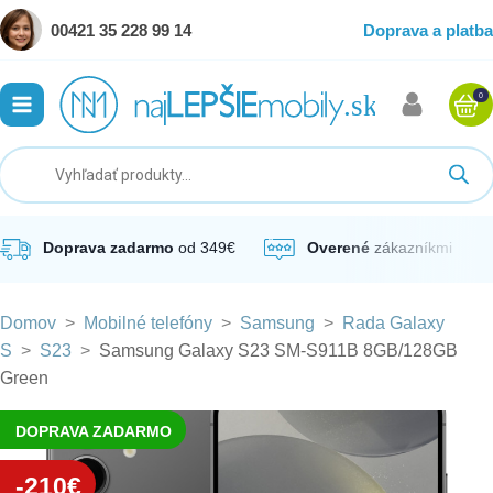
00421 35 228 99 14
Doprava a platba
0
ubmenu
ubmenu
ubmenu
Doprava zadarmo
od 349€
Overené
zákazníkmi
Domov
>
Mobilné telefóny
>
Samsung
>
Rada Galaxy
ubmenu
S
>
S23
>
Samsung Galaxy S23 SM-S911B 8GB/128GB
Green
ubmenu
DOPRAVA ZADARMO
-210€