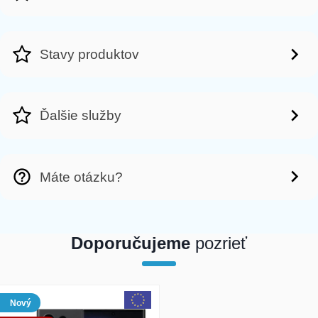
Stavy produktov
Ďalšie služby
Máte otázku?
Doporučujeme
pozrieť
array(1) { [0]=> int(201385) }
Nový