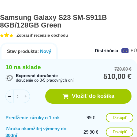
Samsung Galaxy S23 SM-S911B
8GB/128GB Green
Zobraziť recenzie obchodu
Distribúcia
EÚ
Stav produktu:
Nový
10 na sklade
720,00
€
Or
Cu
510,00
€
pr
pr
Expresné doručenie
doručenie do 3-5 pracovných dní
wa
is:
72
51
Vložiť do košíka
–
+
Predĺženie záruky o 1 rok
99 €
Dokúpiť
Záruka okamžitej výmeny do
29,90 €
Dokúpiť
30dní