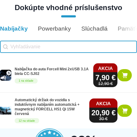
Dokúpte vhodné príslušenstvo
Darčeková poukážka 1000€
1,000 €
8 na sklade
Nabíjačky
Powerbanky
Slúchadlá
Pamäťo
Vhodné príslušenstvo
Vhodné príslušenstvo search
Search content
AKCIA
Nabíjačka do auta Forcell Mini 2xUSB 3.1A
biela CC-SJ02
7,90 €
1 na sklade
12,90 €
Automatický držiak do vozidla s
AKCIA
induktívnym nabíjaním automatická +
magnetický FORCELL HS1 Qi 15W
20,90 €
červená
30 €
12 na sklade