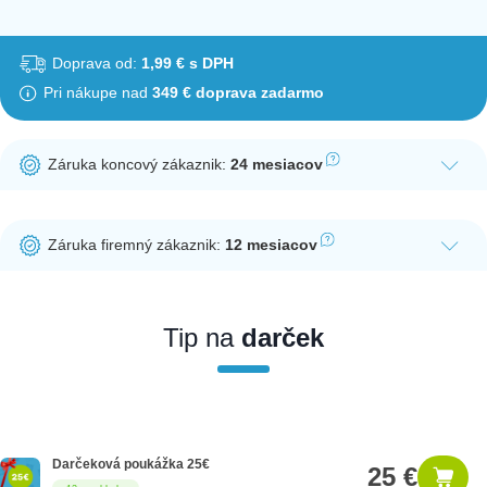
Doprava od:
1,99 € s DPH
Pri nákupe nad
349 € doprava zadarmo
Záruka koncový zákaznik:
24 mesiacov
Ak nakúpite tento produkt ako koncový zákazník, dostávate na
produkt zákonnú lehotu na záruku na 24 mesiacov. Nie je
Záruka firemný zákaznik:
12 mesiacov
potrebná registrácia zákazníckeho účtu.
Ak nakúpite tento produkt ako firemný zákazník, dostávate na
produkt zákonnú lehotu na záruku na 12 mesiacov. Ak chcete
nakupovať ako firemný zákazník, musíte sa pred nákupom
Tip na
darček
registrovať. Registrácia podlieha overeniu.
Darčeková poukážka 25€
25 €