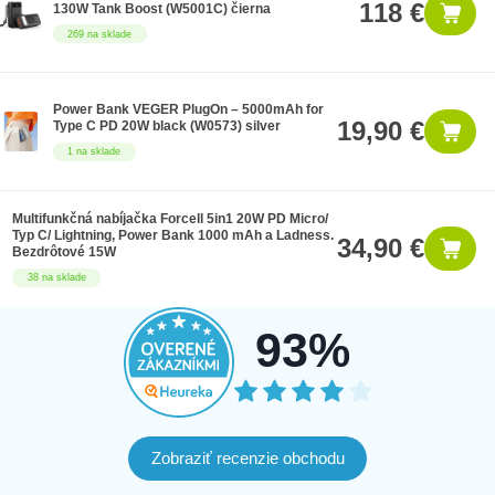
118 €
130W Tank Boost (W5001C) čierna
269 na sklade
Power Bank VEGER PlugOn – 5000mAh for
19,90 €
Type C PD 20W black (W0573) silver
1 na sklade
Multifunkčná nabíjačka Forcell 5in1 20W PD Micro/
Typ C/ Lightning, Power Bank 1000 mAh a Ladness.
34,90 €
Bezdrôtové 15W
38 na sklade
93%
Zobraziť recenzie obchodu