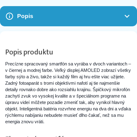
Popis
Popis produktu
Precízne spracovaný smartfón sa vyrába v dvoch variantoch –
v čiernej a modrej farbe. Veľký displej AMOLED zobrazí všetky
farby sýto a živo, takže si každý film aj hru ešte viac užijete.
Zadný fotoaparát s tromi objektívmi nafotí aj tie najmenšie
detaily rovnako dobre ako rozsiahlu krajinu. Špičkový mikrofón
zachytí zvuk vo vysokej kvalite a v špeciálnom programe na
úpravu videí môžete pozadie zmeniť tak, aby vynikol hlavný
objekt. Inteligentná batéria rozvrhne energiu na dva dni a vďaka
rýchlemu nabíjaniu nebudete musieť dlho čakať, než sa mu
energia znovu vráti.