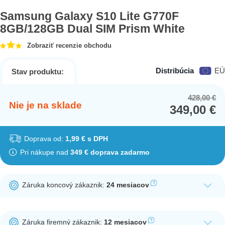
Samsung Galaxy S10 Lite G770F
8GB/128GB Dual SIM Prism White
Zobraziť recenzie obchodu
Distribúcia
EÚ
Stav produktu:
428,00
€
Or
Cu
Nie je na sklade
349,00
€
pr
pr
wa
is:
42
34
Doprava od:
1,99 € s DPH
Pri nákupe nad
349 € doprava zadarmo
Záruka koncový zákaznik:
24 mesiacov
Ak nakúpite tento produkt ako koncový zákazník, dostávate na
produkt zákonnú lehotu na záruku na 24 mesiacov. Nie je
Záruka firemný zákaznik:
12 mesiacov
potrebná registrácia zákazníckeho účtu.