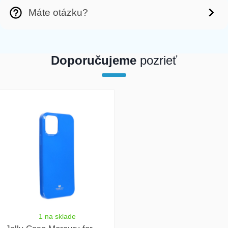
Máte otázku?
Doporučujeme
pozrieť
array(1) { [0]=> int(21181) }
1 na sklade