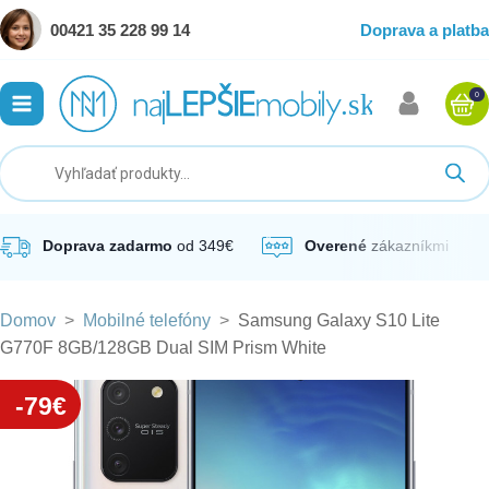
00421 35 228 99 14
Doprava a platba
0
ubmenu
ubmenu
ubmenu
Doprava zadarmo
od 349€
Overené
zákazníkmi
Domov
>
Mobilné telefóny
>
Samsung Galaxy S10 Lite
ubmenu
G770F 8GB/128GB Dual SIM Prism White
ubmenu
-79€