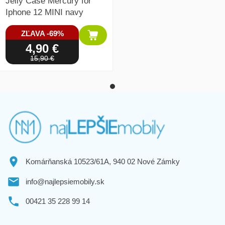
Jelly Case Mercury for
Iphone 12 MINI navy
ZĽAVA -69%
4,90 €
15,90 €
Komárňanská 10523/61A, 940 02 Nové Zámky
info@najlepsiemobily.sk
00421 35 228 99 14