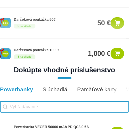
Darčeková poukážka 50€
50 €
5 na sklade
Darčeková poukážka 1000€
1,000 €
8 na sklade
Dokúpte vhodné príslušenstvo
Darčeková poukážka 25€
25 €
12 na sklade
Powerbanky
Slúchadlá
Pamäťové karty
Vhodné príslušenstvo
Vhodné príslušenstvo search
Search content
Powerbanka VEGER 56000 mAh PD QC3.0 5A