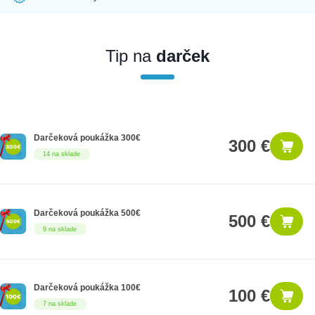
Ak nakúpite tento produkt ako firemný zákazník, dostávate na
produkt zákonnú lehotu na záruku na 12 mesiacov. Ak chcete
nakupovať ako firemný zákazník, musíte sa pred nákupom
Tip na
darček
registrovať. Registrácia podlieha overeniu.
Darčeková poukážka 300€
300 €
14 na sklade
Darčeková poukážka 500€
500 €
9 na sklade
Darčeková poukážka 100€
100 €
7 na sklade