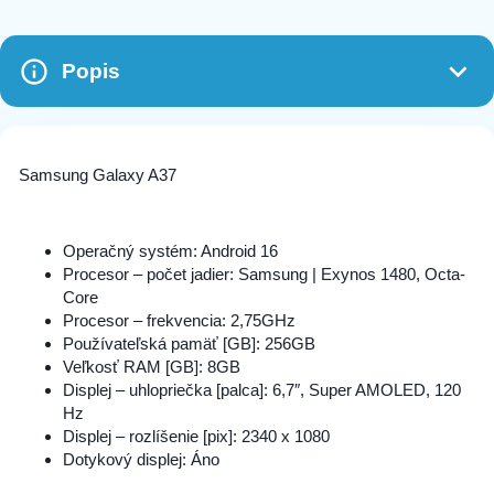
AKCIA
Puzdro Fortcell Samsung Galaxy A33 5G
Popis
Black
6,90 €
87 na sklade
9,90 €
Samsung Galaxy A37
AKCIA
FortCell Carbon Case Samsung Galaxy A33
5G Čierna
6,90 €
34 na sklade
9,90 €
Operačný systém: Android 16
Procesor – počet jadier: Samsung | Exynos 1480, Octa-
Core
AKCIA
Procesor – frekvencia: 2,75GHz
Forcell Card Case Samsung A33 5G Black
6,90 €
Používateľská pamäť [GB]: 256GB
177 na sklade
9,90 €
Veľkosť RAM [GB]: 8GB
Displej – uhlopriečka [palca]: 6,7″, Super AMOLED, 120
Hz
Displej – rozlíšenie [pix]: 2340 x 1080
Dotykový displej: Áno