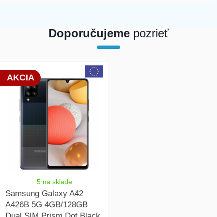
Doporučujeme
pozrieť
array(1) { [0]=> int(26187) }
AKCIA
5 na sklade
Samsung Galaxy A42
A426B 5G 4GB/128GB
Dual SIM Prism Dot Black