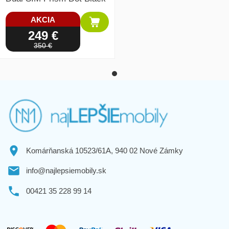
AKCIA
249 €
350 €
Komárňanská 10523/61A, 940 02 Nové Zámky
info@najlepsiemobily.sk
00421 35 228 99 14