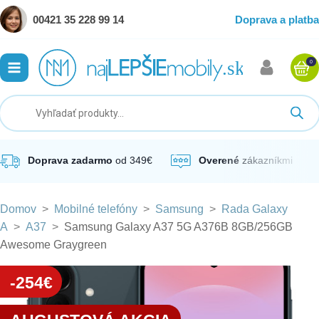
00421 35 228 99 14
Doprava a platba
0
ubmenu
ubmenu
ubmenu
Doprava zadarmo
od 349€
Overené
zákazníkmi
Domov
>
Mobilné telefóny
>
Samsung
>
Rada Galaxy
ubmenu
A
>
A37
>
Samsung Galaxy A37 5G A376B 8GB/256GB
Awesome Graygreen
ubmenu
-254€