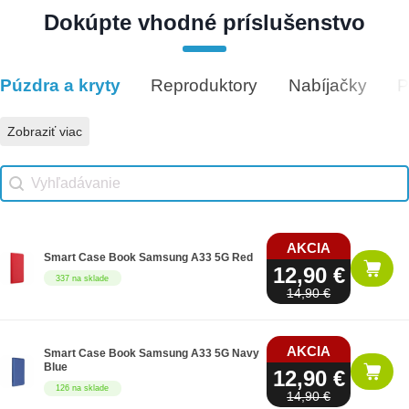
Dokúpte vhodné príslušenstvo
Darčeková poukážka 50€
50 €
5 na sklade
Púzdra a kryty
Reproduktory
Nabíjačky
P
Vhodné príslušenstvo
Zobraziť viac
Vhodné príslušenstvo search
Search content
AKCIA
Smart Case Book Samsung A33 5G Red
12,90 €
337 na sklade
14,90 €
AKCIA
Smart Case Book Samsung A33 5G Navy
Blue
12,90 €
126 na sklade
14,90 €