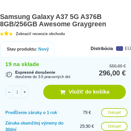
Samsung Galaxy A37 5G A376B
8GB/256GB Awesome Graygreen
Zobraziť recenzie obchodu
Distribúcia
EÚ
Stav produktu:
Nový
19 na sklade
550,00
€
Or
Cu
296,00
€
pr
pr
Expresné doručenie
doručenie do 3-5 pracovných dní
wa
is:
55
29
Vložiť do košíka
–
+
Predĺženie záruky o 1 rok
79 €
Dokúpiť
Záruka okamžitej výmeny do
29,90 €
Dokúpiť
30dní