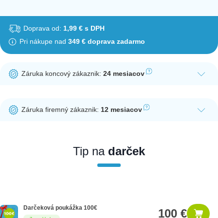
Doprava od:
1,99 € s DPH
Pri nákupe nad
349 € doprava zadarmo
Záruka koncový zákaznik:
24 mesiacov
Ak nakúpite tento produkt ako koncový zákazník, dostávate na
produkt zákonnú lehotu na záruku na 24 mesiacov. Nie je
Záruka firemný zákaznik:
12 mesiacov
potrebná registrácia zákazníckeho účtu.
Ak nakúpite tento produkt ako firemný zákazník, dostávate na
produkt zákonnú lehotu na záruku na 12 mesiacov. Ak chcete
nakupovať ako firemný zákazník, musíte sa pred nákupom
Tip na
darček
registrovať. Registrácia podlieha overeniu.
Darčeková poukážka 100€
100 €