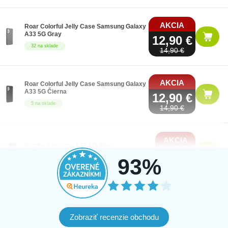
AKCIA
Roar Colorful Jelly Case Samsung Galaxy
A33 5G Gray
12,90 €
32 na sklade
14,90 €
AKCIA
Roar Colorful Jelly Case Samsung Galaxy
A33 5G Čierna
12,90 €
5 na sklade
14,90 €
AKCIA
Puzdro Samsung A33 5G Blue
6,90 €
15 na sklade
93%
9,90 €
AKCIA
Puzdro Fortcell Armor Samsung Galaxy A33
5G Čierna
6,90 €
Zobraziť recenzie obchodu
49 na sklade
9,90 €