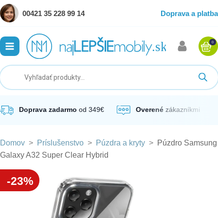
00421 35 228 99 14
Doprava a platba
0
ubmenu
ubmenu
ubmenu
Doprava zadarmo
od 349€
Overené
zákazníkmi
Domov
>
Príslušenstvo
>
Púzdra a kryty
>
Púzdro Samsung
ubmenu
Galaxy A32 Super Clear Hybrid
ubmenu
-23%