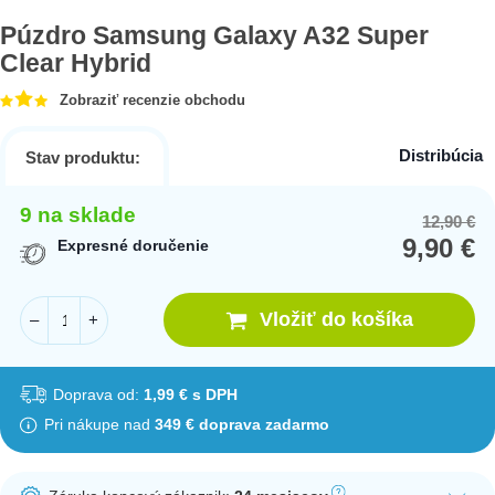
Púzdro Samsung Galaxy A32 Super
Clear Hybrid
Zobraziť recenzie obchodu
Distribúcia
Stav produktu:
9 na sklade
12,90
€
Or
Cu
9,90
€
pr
pr
Expresné doručenie
wa
is:
12
9,
Vložiť do košíka
–
+
Doprava od:
1,99 € s DPH
Pri nákupe nad
349 € doprava zadarmo