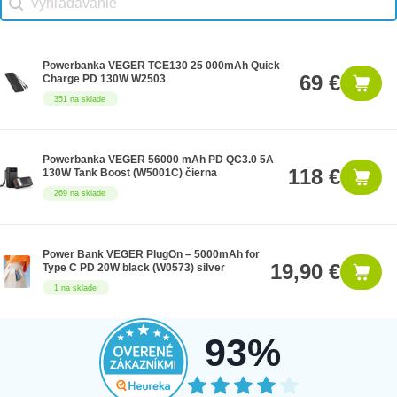
Powerbanka VEGER TCE130 25 000mAh Quick
69 €
Charge PD 130W W2503
351 na sklade
Powerbanka VEGER 56000 mAh PD QC3.0 5A
118 €
130W Tank Boost (W5001C) čierna
269 na sklade
Power Bank VEGER PlugOn – 5000mAh for
19,90 €
Type C PD 20W black (W0573) silver
1 na sklade
93%