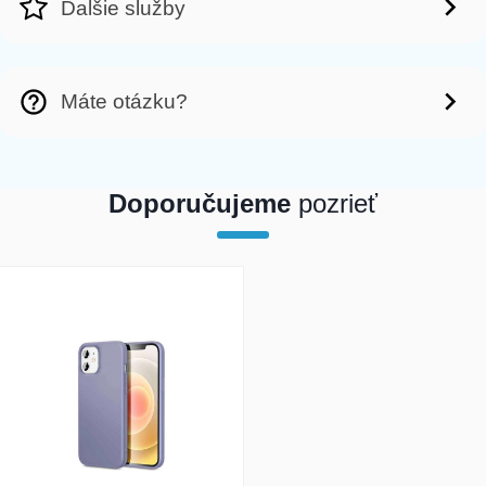
Ďalšie služby
Máte otázku?
Doporučujeme
pozrieť
array(1) { [0]=> int(21102) }