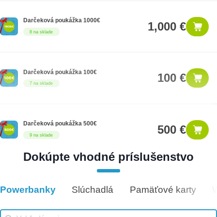
Darčeková poukážka 1000€
1,000 €
8 na sklade
Darčeková poukážka 100€
100 €
7 na sklade
Darčeková poukážka 500€
500 €
9 na sklade
Dokúpte vhodné príslušenstvo
Darčeková poukážka 300€
300 €
14 na sklade
Powerbanky
Slúchadlá
Pamäťové karty
Vhodné príslušenstvo
Vhodné príslušenstvo search
Search content