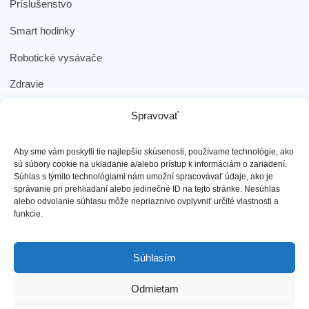
Príslušenstvo
Smart hodinky
Robotické vysávače
Zdravie
Elektromobilita
Spravovať
Herná zóna
Aby sme vám poskytli tie najlepšie skúsenosti, používame technológie, ako
Dôležité odkazy
sú súbory cookie na ukladanie a/alebo prístup k informáciám o zariadení.
Súhlas s týmito technológiami nám umožní spracovávať údaje, ako je
správanie pri prehliadaní alebo jedinečné ID na tejto stránke. Nesúhlas
Obchodné podmienky
alebo odvolanie súhlasu môže nepriaznivo ovplyvniť určité vlastnosti a
funkcie.
Ochrana osobných údajov
Doprava a platba
Súhlasím
Reklamácia tovaru
Odmietam