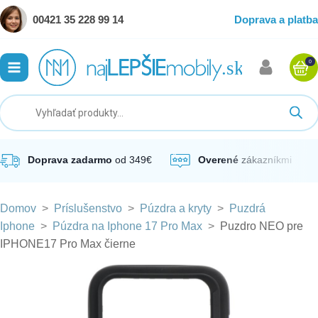
00421 35 228 99 14
Doprava a platba
0
ubmenu
ubmenu
ubmenu
Doprava zadarmo
od 349€
Overené
zákazníkmi
Domov
>
Príslušenstvo
>
Púzdra a kryty
>
Puzdrá
ubmenu
Iphone
>
Púzdra na Iphone 17 Pro Max
>
Puzdro NEO pre
IPHONE17 Pro Max čierne
ubmenu