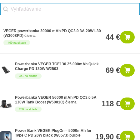
Vhodné príslušenstvo search
Search content
VEGER powerbanka 30000 mAh PD QC3.0 3A 20W L30
44 €
(W3008PD) čierna
499 na sklade
Powerbanka VEGER TCE130 25 000mAh Quick
69 €
Charge PD 130W W2503
351 na sklade
Powerbanka VEGER 56000 mAh PD QC3.0 5A
118 €
130W Tank Boost (W5001C) čierna
269 na sklade
Power Bank VEGER PlugOn – 5000mAh for
19,90 €
Type C PD 20W black (W0573) purple