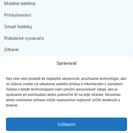
Mobilné telefóny
Príslušenstvo
Smart hodinky
Robotické vysávače
Zdravie
Elektromobilita
Spravovať
Herná zóna
Aby sme vám poskytli tie najlepšie skúsenosti, používame technológie, ako
Dôležité odkazy
sú súbory cookie na ukladanie a/alebo prístup k informáciám o zariadení.
Súhlas s týmito technológiami nám umožní spracovávať údaje, ako je
správanie pri prehliadaní alebo jedinečné ID na tejto stránke. Nesúhlas
Obchodné podmienky
alebo odvolanie súhlasu môže nepriaznivo ovplyvniť určité vlastnosti a
funkcie.
Ochrana osobných údajov
Doprava a platba
Súhlasím
Reklamácia tovaru