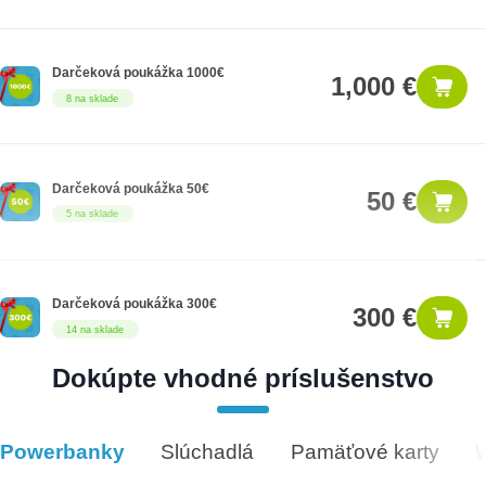
Darčeková poukážka 1000€
1,000 €
8 na sklade
Darčeková poukážka 50€
50 €
5 na sklade
Darčeková poukážka 300€
300 €
14 na sklade
Dokúpte vhodné príslušenstvo
Darčeková poukážka 500€
500 €
9 na sklade
Powerbanky
Slúchadlá
Pamäťové karty
Vhodné príslušenstvo