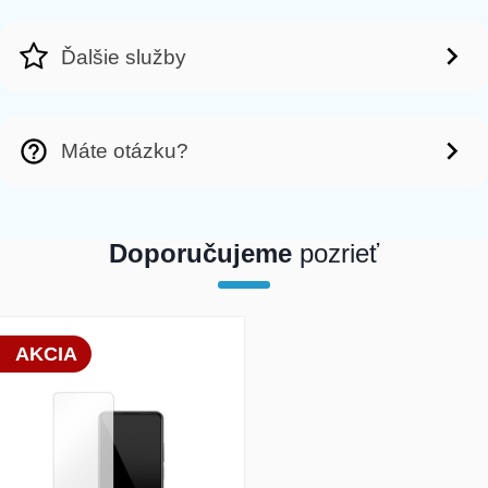
Ďalšie služby
Máte otázku?
Doporučujeme
pozrieť
array(1) { [0]=> int(19881) }
AKCIA