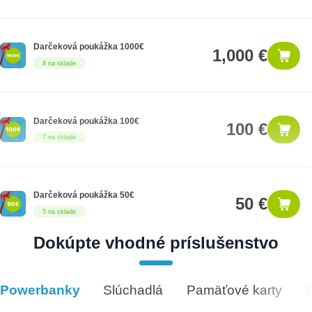
Darčeková poukážka 1000€
1,000 €
8 na sklade
Darčeková poukážka 100€
100 €
7 na sklade
Darčeková poukážka 50€
50 €
5 na sklade
Dokúpte vhodné príslušenstvo
Darčeková poukážka 300€
300 €
14 na sklade
Powerbanky
Slúchadlá
Pamäťové karty
Vhodné príslušenstvo