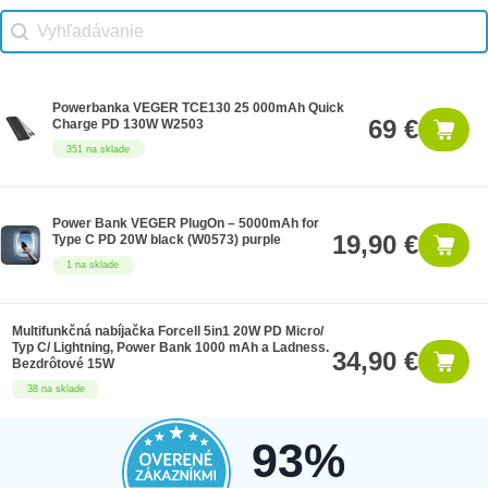
Vhodné príslušenstvo search
Search content
Powerbanka VEGER TCE130 25 000mAh Quick
69 €
Charge PD 130W W2503
351 na sklade
Power Bank VEGER PlugOn – 5000mAh for
19,90 €
Type C PD 20W black (W0573) purple
1 na sklade
Multifunkčná nabíjačka Forcell 5in1 20W PD Micro/
Typ C/ Lightning, Power Bank 1000 mAh a Ladness.
34,90 €
Bezdrôtové 15W
38 na sklade
93%