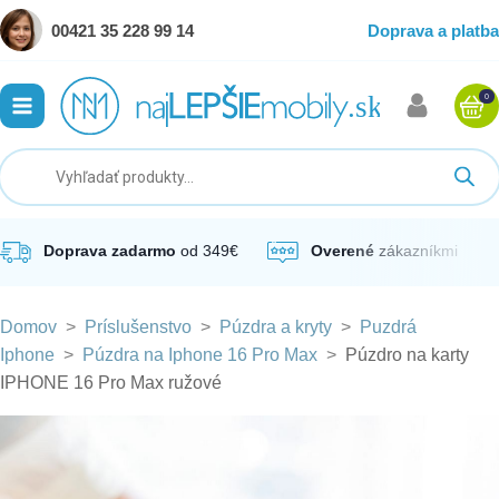
00421 35 228 99 14
Doprava a platba
0
ubmenu
ubmenu
ubmenu
Doprava zadarmo
od 349€
Overené
zákazníkmi
Domov
>
Príslušenstvo
>
Púzdra a kryty
>
Puzdrá
ubmenu
Iphone
>
Púzdra na Iphone 16 Pro Max
>
Púzdro na karty
IPHONE 16 Pro Max ružové
ubmenu