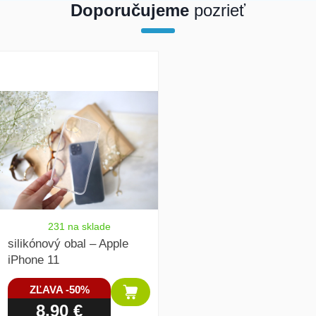
Doporučujeme
pozrieť
array(1) { [0]=> int(19942) }
231 na sklade
silikónový obal – Apple
iPhone 11
ZĽAVA -50%
8,90 €