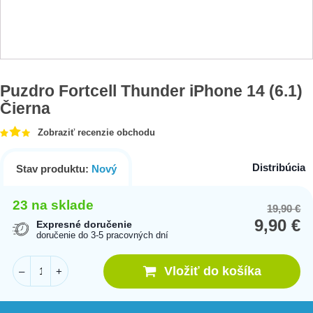
Puzdro Fortcell Thunder iPhone 14 (6.1)
Čierna
Zobraziť recenzie obchodu
Distribúcia
Stav produktu:
Nový
23 na sklade
19,90
€
Or
Cu
9,90
€
pr
pr
Expresné doručenie
doručenie do 3-5 pracovných dní
wa
is:
19
9,
Vložiť do košíka
–
+