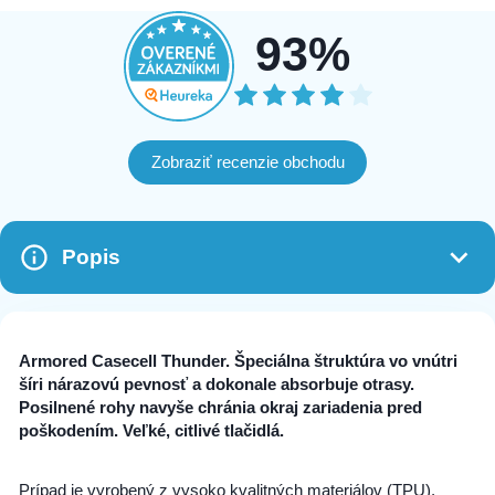
93%
Zobraziť recenzie obchodu
Popis
Armored Casecell Thunder. Špeciálna štruktúra vo vnútri
šíri nárazovú pevnosť a dokonale absorbuje otrasy.
Posilnené rohy navyše chránia okraj zariadenia pred
poškodením. Veľké, citlivé tlačidlá.
Prípad je vyrobený z vysoko kvalitných materiálov (TPU),