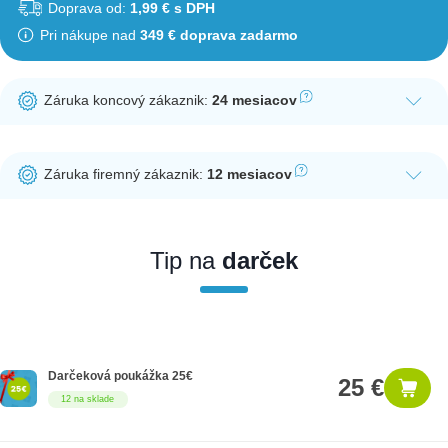
Doprava od:
1,99 € s DPH
Pri nákupe nad
349 € doprava zadarmo
Záruka koncový zákaznik:
24 mesiacov
Ak nakúpite tento produkt ako koncový zákazník, dostávate na
produkt zákonnú lehotu na záruku na 24 mesiacov. Nie je
Záruka firemný zákaznik:
12 mesiacov
potrebná registrácia zákazníckeho účtu.
Ak nakúpite tento produkt ako firemný zákazník, dostávate na
produkt zákonnú lehotu na záruku na 12 mesiacov. Ak chcete
nakupovať ako firemný zákazník, musíte sa pred nákupom
Tip na
darček
registrovať. Registrácia podlieha overeniu.
Darčeková poukážka 25€
25 €
12 na sklade