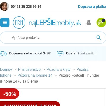
00421 35 228 99 14
Doprava a platba
0
ubmenu
ubmenu
ubmenu
Doprava zadarmo
od 349€
Overené
zákazníkmi
Domov
>
Príslušenstvo
>
Púzdra a kryty
>
Puzdrá
ubmenu
Iphone
>
Púzdra na Iphone 14
>
Puzdro Fortcell Thunder
iPhone 14 (6.1) Čierna
ubmenu
-50%