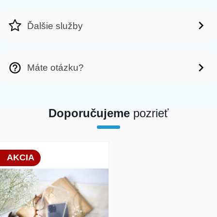
Ďalšie služby
Máte otázku?
Doporučujeme
pozrieť
array(1) { [0]=> int(19783) }
AKCIA