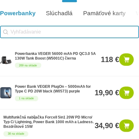
Darčeková poukážka 50€
50 €
5 na sklade
Powerbanky
Slúchadlá
Pamäťové karty
Vhodné príslušenstvo
Vhodné príslušenstvo search
Search content
Powerbanka VEGER 56000 mAh PD QC3.0 5A
118 €
130W Tank Boost (W5001C) čierna
269 na sklade
Power Bank VEGER PlugOn – 5000mAh for
19,90 €
Type C PD 20W black (W0573) purple
1 na sklade
Multifunkčná nabíjačka Forcell 5in1 20W PD Micro/
Typ C/ Lightning, Power Bank 1000 mAh a Ladness.
34,90 €
Bezdrôtové 15W
38 na sklade