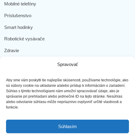
Mobilné telefóny
Príslušenstvo
Smart hodinky
Robotické vysávače
Zdravie
Elektromobilita
Spravovať
Herná zóna
Aby sme vám poskytli tie najlepšie skúsenosti, používame technológie, ako
Dôležité odkazy
sú súbory cookie na ukladanie a/alebo prístup k informáciám o zariadení.
Súhlas s týmito technológiami nám umožní spracovávať údaje, ako je
správanie pri prehliadaní alebo jedinečné ID na tejto stránke. Nesúhlas
Obchodné podmienky
alebo odvolanie súhlasu môže nepriaznivo ovplyvniť určité vlastnosti a
funkcie.
Ochrana osobných údajov
Doprava a platba
Súhlasím
Reklamácia tovaru