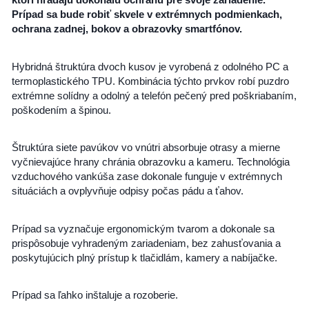
Prípad sa bude robiť skvele v extrémnych podmienkach,
ochrana zadnej, bokov a obrazovky smartfónov.
Hybridná štruktúra dvoch kusov je vyrobená z odolného PC a
termoplastického TPU. Kombinácia týchto prvkov robí puzdro
extrémne solídny a odolný a telefón pečený pred poškriabaním,
poškodením a špinou.
Štruktúra siete pavúkov vo vnútri absorbuje otrasy a mierne
vyčnievajúce hrany chránia obrazovku a kameru. Technológia
vzduchového vankúša zase dokonale funguje v extrémnych
situáciách a ovplyvňuje odpisy počas pádu a ťahov.
Prípad sa vyznačuje ergonomickým tvarom a dokonale sa
prispôsobuje vyhradeným zariadeniam, bez zahusťovania a
poskytujúcich plný prístup k tlačidlám, kamery a nabíjačke.
Prípad sa ľahko inštaluje a rozoberie.