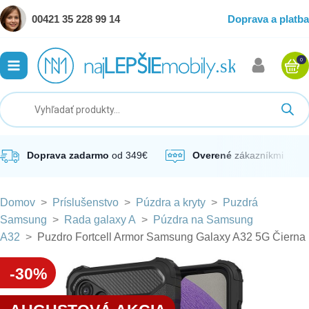
00421 35 228 99 14
Doprava a platba
0
ubmenu
ubmenu
ubmenu
Doprava zadarmo
od 349€
Overené
zákazníkmi
Domov
>
Príslušenstvo
>
Púzdra a kryty
>
Puzdrá
ubmenu
Samsung
>
Rada galaxy A
>
Púzdra na Samsung
A32
>
Puzdro Fortcell Armor Samsung Galaxy A32 5G Čierna
ubmenu
-30%