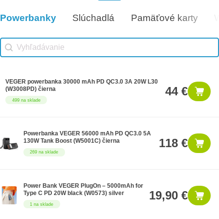
Darčeková poukážka 300€
300 €
14 na sklade
Powerbanky
Slúchadlá
Pamäťové karty
Vhodné príslušenstvo
Vhodné príslušenstvo search
Search content
VEGER powerbanka 30000 mAh PD QC3.0 3A 20W L30
44 €
(W3008PD) čierna
499 na sklade
Powerbanka VEGER 56000 mAh PD QC3.0 5A
118 €
130W Tank Boost (W5001C) čierna
269 na sklade
Power Bank VEGER PlugOn – 5000mAh for
19,90 €
Type C PD 20W black (W0573) silver
1 na sklade