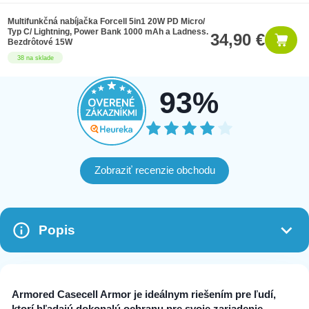
Multifunkčná nabíjačka Forcell 5in1 20W PD Micro/
Typ C/ Lightning, Power Bank 1000 mAh a Ladness.
34,90 €
Bezdrôtové 15W
38 na sklade
93%
Zobraziť recenzie obchodu
Popis
Armored Casecell Armor je ideálnym riešením pre ľudí,
ktorí hľadajú dokonalú ochranu pre svoje zariadenie.