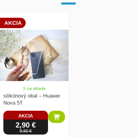
array(1) { [0]=> int(19904) }
AKCIA
5 na sklade
silikónový obal – Huawei
Nova 5T
AKCIA
2,90 €
9,90 €