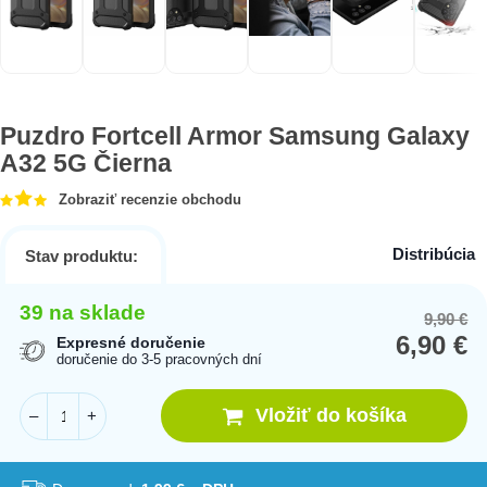
Puzdro Fortcell Armor Samsung Galaxy
A32 5G Čierna
Zobraziť recenzie obchodu
Distribúcia
Stav produktu:
39 na sklade
9,90
€
Or
Cu
6,90
€
pr
pr
Expresné doručenie
doručenie do 3-5 pracovných dní
wa
is:
9,
6,
Vložiť do košíka
–
+