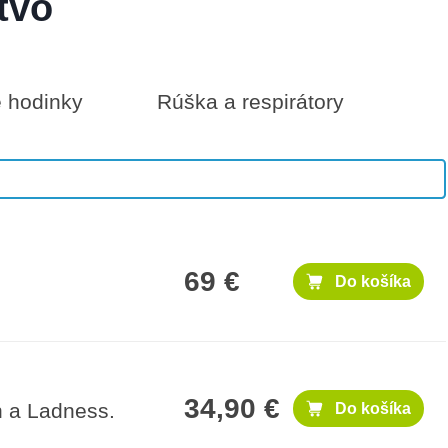
tvo
é hodinky
Rúška a respirátory
100 €
Do košíka
69 €
Do košíka
34,90 €
h a Ladness.
Do košíka