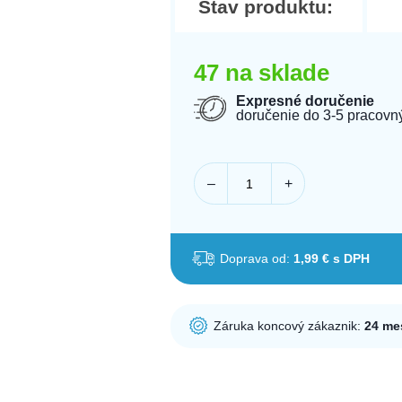
Stav produktu:
47 na sklade
Expresné doručenie
doručenie do 3-5 pracovn
–
+
Doprava od:
1,99 € s DPH
Záruka koncový zákaznik:
24 me