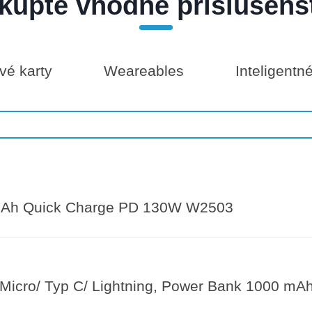
kúpte vhodné príslušens
é karty
Weareables
Inteligentn
Ah Quick Charge PD 130W W2503
 Micro/ Typ C/ Lightning, Power Bank 1000 mA