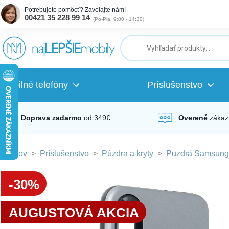
Potrebujete pomôcť? Zavolajte nám!
00421 35 228 99 14
(
Po-Pia: 9:00 - 14:30
)
ubmenu
ubmenu
Mobilné telefóny
Príslušenstvo
ubmenu
Doprava zadarmo
od 349€
Overené
zákaz
Domov
>
Príslušenstvo
>
Púzdra a kryty
>
Puzdrá Samsung
ubmenu
-30%
ubmenu
AUGUSTOVÁ AKCIA