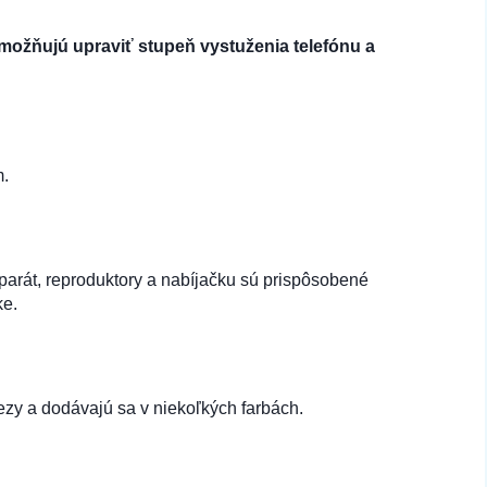
možňujú upraviť stupeň vystuženia telefónu a
m.
aparát, reproduktory a nabíjačku sú prispôsobené
ke.
ezy a dodávajú sa v niekoľkých farbách.