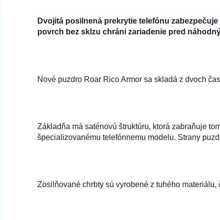
Dvojitá posilnená prekrytie telefónu zabezpeču
povrch bez sklzu chráni zariadenie pred náhod
Nové puzdro Roar Rico Armor sa skladá z dvoch čas
Základňa má saténovú štruktúru, ktorá zabraňuje tom
špecializovanému telefónnemu modelu. Strany puzdra 
Zosilňované chrbty sú vyrobené z tuhého materiálu,