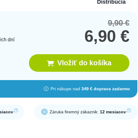
Distribúcia
9,90
€
Orig
Cur
pric
pric
6,90
€
was
is:
ých dní
9,90
6,90
Vložiť do košíka
Pri nákupe nad
349 € doprava zadarmo
siacov
Záruka firemný zákaznik:
12 mesiacov