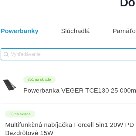
Do
Darčeková poukážka 50€
7 na sklade
Powerbanky
Slúchadlá
Pamäťov
Vhodné príslušenstvo
Darčeková poukážka 100€
Vhodné príslušenstvo search
Search content
351 na sklade
Powerbanka VEGER TCE130 25 000m
38 na sklade
Multifunkčná nabíjačka Forcell 5in1 20W PD
Bezdrôtové 15W