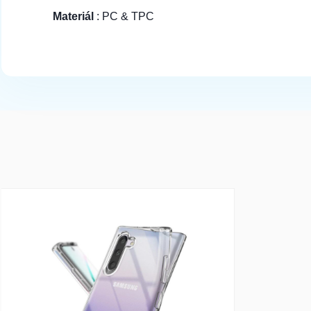
Materiál
: PC & TPC
array(1) { [0]=> int(17301) }