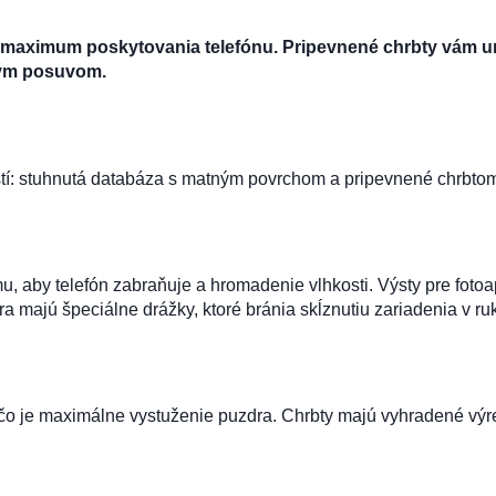
je maximum poskytovania telefónu. Pripevnené chrbty vám u
ným posuvom.
tí: stuhnutá databáza s matným povrchom a pripevnené chrbto
u, aby telefón zabraňuje a hromadenie vlhkosti. Výsty pre foto
majú špeciálne drážky, ktoré bránia skĺznutiu zariadenia v ru
 čo je maximálne vystuženie puzdra. Chrbty majú vyhradené výr