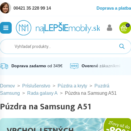
00421 35 228 99 14
Doprava a platba
0
ubmenu
ubmenu
ubmenu
Doprava zadarmo
od 349€
Overené
zákazníkmi
Domov
>
Príslušenstvo
>
Púzdra a kryty
>
Puzdrá
ubmenu
Samsung
>
Rada galaxy A
>
Púzdra na Samsung A51
Púzdra na Samsung A51
ubmenu