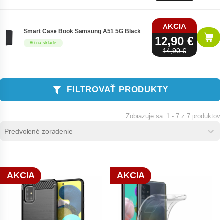
AKCIA
Smart Case Book Samsung A51 5G Black
12,90 €
86 na sklade
14,90 €
FILTROVAŤ PRODUKTY
1 - 7 z 7 produktov
Zoradenie produktov
Sort content
Sort content
AKCIA
AKCIA