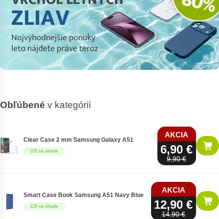
Obľúbené
v kategórií
AKCIA
Clear Case 2 mm Samsung Galaxy A51
6,90 €
105 na sklade
9,90 €
AKCIA
Smart Case Book Samsung A51 Navy Blue
12,90 €
128 na sklade
14,90 €