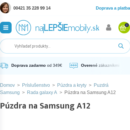
00421 35 228 99 14
Doprava a platba
0
ubmenu
ubmenu
ubmenu
Doprava zadarmo
od 349€
Overené
zákazníkmi
Domov
>
Príslušenstvo
>
Púzdra a kryty
>
Puzdrá
ubmenu
Samsung
>
Rada galaxy A
>
Púzdra na Samsung A12
Púzdra na Samsung A12
ubmenu