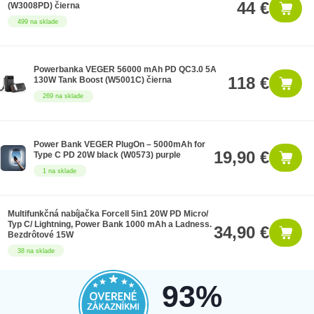
44 €
(W3008PD) čierna
499 na sklade
Powerbanka VEGER 56000 mAh PD QC3.0 5A
118 €
130W Tank Boost (W5001C) čierna
269 na sklade
Power Bank VEGER PlugOn – 5000mAh for
19,90 €
Type C PD 20W black (W0573) purple
1 na sklade
Multifunkčná nabíjačka Forcell 5in1 20W PD Micro/
Typ C/ Lightning, Power Bank 1000 mAh a Ladness.
34,90 €
Bezdrôtové 15W
38 na sklade
93%