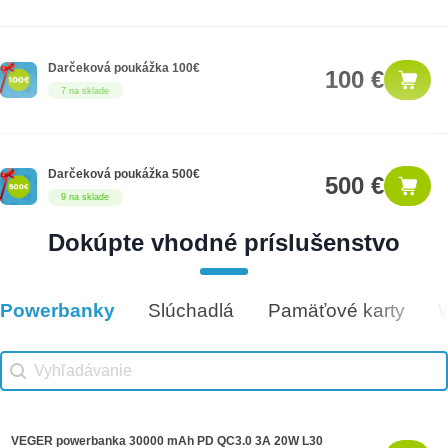
Darčeková poukážka 100€
100 €
7 na sklade
Darčeková poukážka 500€
500 €
9 na sklade
Dokúpte vhodné príslušenstvo
Darčeková poukážka 300€
300 €
14 na sklade
Powerbanky
Slúchadlá
Pamäťové karty
Vhodné príslušenstvo
Vhodné príslušenstvo search
Search content
VEGER powerbanka 30000 mAh PD QC3.0 3A 20W L30