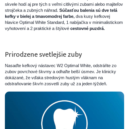
skvele hodí aj pre tých s veľmi citlivými zubami alebo majiteľov
strojčeka a zubných náhrad.
Súčasťou balenia sú dve telá
kefky v bielej a tmavomodrej farbe,
dva kusy kefkovej
hlavice Optimal White Standard, 1 nabíjačka v minimalistickom
vyhotovení a 2 praktické a štýlové
cestovné puzdrá.
Prirodzene svetlejšie zuby
Nasaďte kefkový nástavec W2 Optimal White, odstráňte zo
zubov povrchové škvrny a odhaľte belší úsmev. Je klinicky
dokázané, že vďaka stredovým hustým vláknam na
odstraňovanie škvŕn zosvetlí zuby už za jeden týždeň.