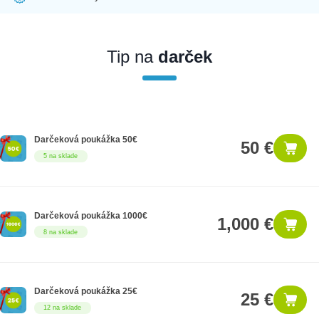
Ak nakúpite tento produkt ako firemný zákazník, dostávate na
produkt zákonnú lehotu na záruku na 12 mesiacov. Ak chcete
nakupovať ako firemný zákazník, musíte sa pred nákupom
Tip na
darček
registrovať. Registrácia podlieha overeniu.
Darčeková poukážka 50€
50 €
5 na sklade
Darčeková poukážka 1000€
1,000 €
8 na sklade
Darčeková poukážka 25€
25 €
12 na sklade