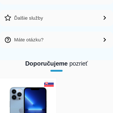
Ďalšie služby
Máte otázku?
Doporučujeme
pozrieť
array(1) { [0]=> int(23723) }