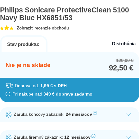
Philips Sonicare ProtectiveClean 5100
Navy Blue HX6851/53
Zobraziť recenzie obchodu
Distribúcia
Stav produktu:
120,00
€
Or
Cu
Nie je na sklade
92,50
€
pr
pr
wa
is:
12
92
Doprava od:
1,99 € s DPH
Pri nákupe nad
349 € doprava zadarmo
Záruka koncový zákaznik:
24 mesiacov
Ak nakúpite tento produkt ako koncový zákazník, dostávate na
produkt zákonnú lehotu na záruku na 24 mesiacov. Nie je
Záruka firemný zákaznik:
12 mesiacov
potrebná registrácia zákazníckeho účtu.