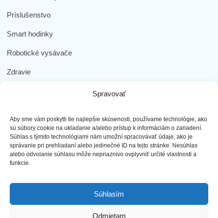
Príslušenstvo
Smart hodinky
Robotické vysávače
Zdravie
Elektromobilita
Spravovať
Herná zóna
Aby sme vám poskytli tie najlepšie skúsenosti, používame technológie, ako
Dôležité odkazy
sú súbory cookie na ukladanie a/alebo prístup k informáciám o zariadení.
Súhlas s týmito technológiami nám umožní spracovávať údaje, ako je
správanie pri prehliadaní alebo jedinečné ID na tejto stránke. Nesúhlas
Obchodné podmienky
alebo odvolanie súhlasu môže nepriaznivo ovplyvniť určité vlastnosti a
funkcie.
Ochrana osobných údajov
Doprava a platba
Súhlasím
Reklamácia tovaru
Odmietam