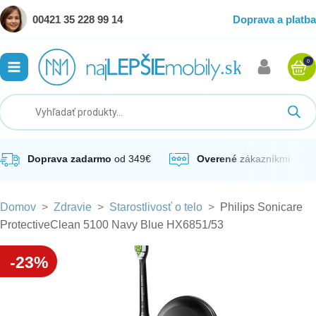
00421 35 228 99 14
Doprava a platba
0
ubmenu
ubmenu
ubmenu
Doprava zadarmo
od 349€
Overené
zákazníkmi
Domov
>
Zdravie
>
Starostlivosť o telo
>
Philips Sonicare
ubmenu
ProtectiveClean 5100 Navy Blue HX6851/53
ubmenu
-23%