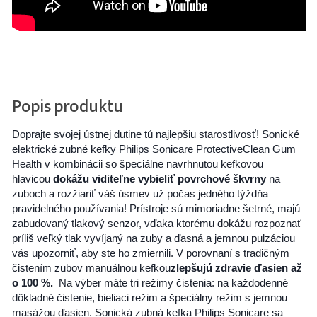
Popis produktu
Doprajte svojej ústnej dutine tú najlepšiu starostlivosť! Sonické
elektrické zubné kefky Philips Sonicare ProtectiveClean Gum
Health v kombinácii so špeciálne navrhnutou kefkovou
hlavicou
dokážu viditeľne vybieliť povrchové škvrny
na
zuboch a rozžiariť váš úsmev už počas jedného týždňa
pravidelného používania! Prístroje sú mimoriadne šetrné, majú
zabudovaný tlakový senzor, vďaka ktorému dokážu rozpoznať
príliš veľký tlak vyvíjaný na zuby a ďasná a jemnou pulzáciou
vás upozorniť, aby ste ho zmiernili. V porovnaní s tradičným
čistením zubov manuálnou kefkou
zlepšujú zdravie ďasien až
o 100 %.
Na výber máte tri režimy čistenia: na každodenné
dôkladné čistenie, bieliaci režim a špeciálny režim s jemnou
masážou ďasien. Sonická zubná kefka Philips Sonicare sa